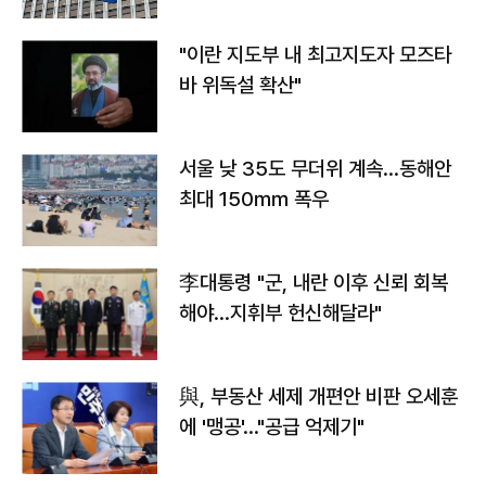
"이란 지도부 내 최고지도자 모즈타
바 위독설 확산"
서울 낮 35도 무더위 계속…동해안
최대 150㎜ 폭우
李대통령 "군, 내란 이후 신뢰 회복
해야…지휘부 헌신해달라"
與, 부동산 세제 개편안 비판 오세훈
에 '맹공'…"공급 억제기"