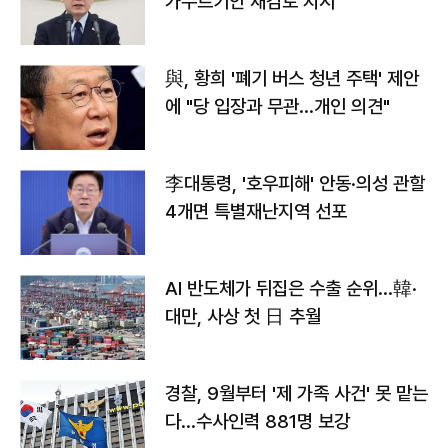
가누르기안 재검토 지시
與, 황희 '폐기 버스 청년 주택' 제안
에 "당 입장과 무관…개인 의견"
李대통령, '호우피해' 안동·의성 관할
4개면 특별재난지역 선포
AI 반도체가 뒤집은 수출 순위…韓·
대만, 사상 첫 日 추월
경찰, 9월부터 '제 가족 사건' 못 맡는
다…수사인력 881명 보강