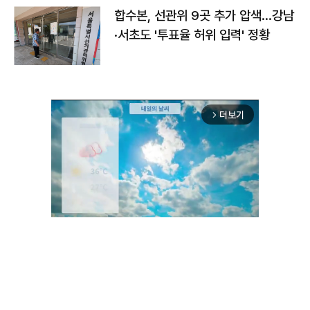
합수본, 선관위 9곳 추가 압색…강남
·서초도 '투표율 허위 입력' 정황
더보기
arrow_forward_ios
Unmute