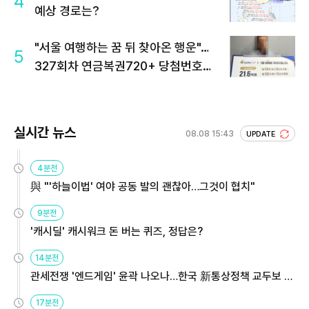
4
예상 경로는?
"서울 여행하는 꿈 뒤 찾아온 행운"…
5
327회차 연금복권720+ 당첨번호조
회 주목
실시간 뉴스
08.08 15:43
UPDATE
4분전
與 "'하늘이법' 여야 공동 발의 괜찮아…그것이 협치"
9분전
'캐시딜' 캐시워크 돈 버는 퀴즈, 정답은?
14분전
관세전쟁 '엔드게임' 윤곽 나오나…한국 新통상정책 교두보 활
용해야
17분전