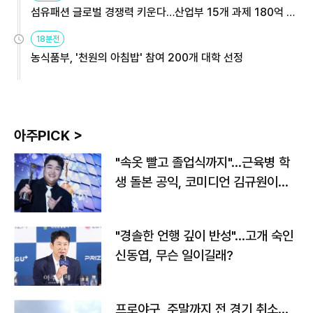
섬유패션 글로벌 경쟁력 키운다…산업부 15개 과제 180억 지
원
18분전
농식품부, '천원의 아침밥' 참여 200개 대학 선정
아주PICK >
"속옷 빨고 졸업식까지"…근육병 학
생 돌본 공익, 코미디언 김규원이었
다
"경솔한 언행 깊이 반성"…고개 숙인
신동엽, 무슨 일이길래?
프로야구, 주말까지 전 경기 취소…