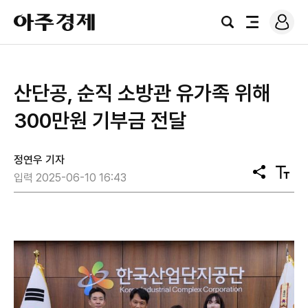
로
아
그
검
전
주
인
색
체
경
메
제
뉴
산단공, 순직 소방관 유가족 위해
300만원 기부금 전달
정연우 기자
공
텍
입력 2025-06-10 16:43
유
스
트
크
기