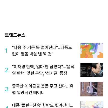
트렌드뉴스
"다음 주 기온 뚝 떨어진다"…태풍도
1
없이 열돔 박살 낸 '이것'
"이재명 탄핵, 얼마 안 남았다"...'윤석
2
열 탄핵' 맞힌 무당, '성지글' 등장
중국산 에어콘을 웃돈 주고 산다...유
3
럽 열광시킨 메이디
태풍 '돌핀'·'찬홈' 한반도 빗겨간다…