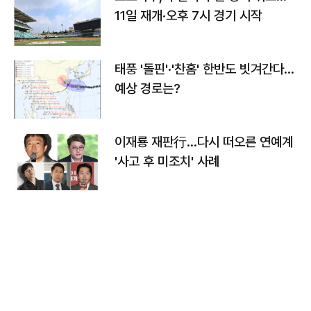
11일 재개·오후 7시 경기 시작
태풍 '돌핀'·'찬홈' 한반도 빗겨간다…
예상 경로는?
이재룡 재판行…다시 떠오른 연예계
'사고 후 미조치' 사례