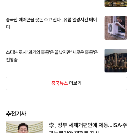
중국산 에어콘을 웃돈 주고 산다...유럽 열광시킨 메이
디
스티븐 로치 '과거의 홍콩'은 끝났지만 '새로운 홍콩'은
진행중
중국뉴스
더보기
추천기사
李, 정부 세제개편안에 제동…ISA·주