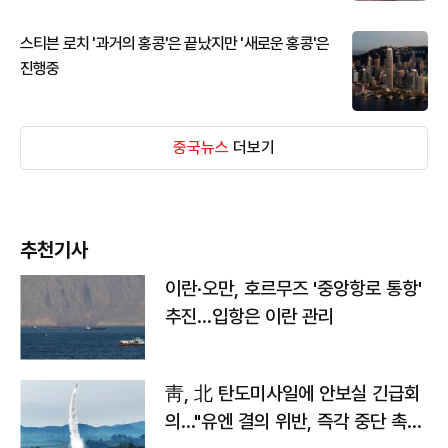
스티븐 로치 '과거의 홍콩'은 끝났지만 '새로운 홍콩'은
진행중
중국뉴스
더보기
추천기사
이란·오만, 호르무즈 '중앙항로 통항'
추진…입항은 이란 관리
靑, 北 탄도미사일에 안보실 긴급회
의…"유엔 결의 위반, 즉각 중단 촉