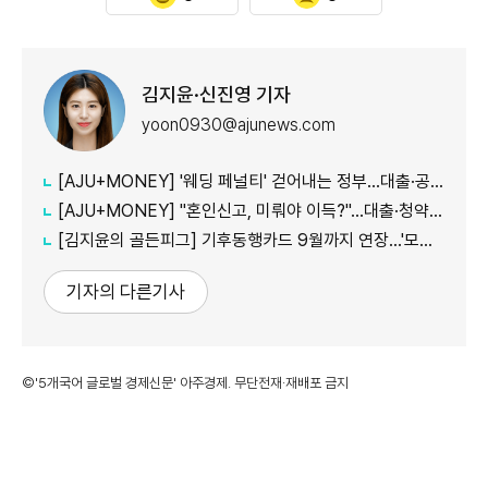
김지윤·신진영 기자
yoon0930@ajunews.com
[AJU+MONEY] '웨딩 페널티' 걷어내는 정부…대출·공공임대 불이익 줄인다
[AJU+MONEY] "혼인신고, 미뤄야 이득?"…대출·청약·세금 따져보니
[김지윤의 골든피그] 기후동행카드 9월까지 연장…'모두의카드' 갈아탈 땐 혜택 따져야
기자의 다른기사
©'5개국어 글로벌 경제신문' 아주경제. 무단전재·재배포 금지