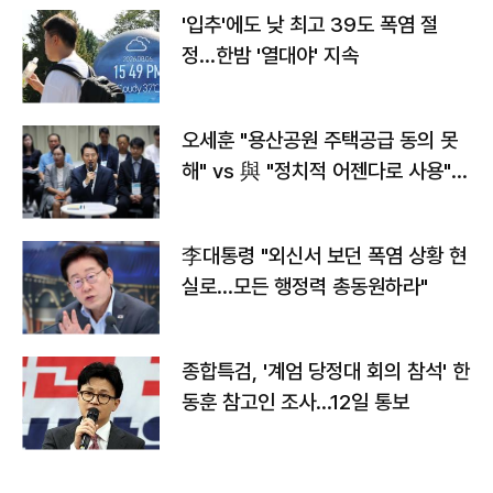
'입추'에도 낮 최고 39도 폭염 절
정…한밤 '열대야' 지속
오세훈 "용산공원 주택공급 동의 못
해" vs 與 "정치적 어젠다로 사용"
맞불
李대통령 "외신서 보던 폭염 상황 현
실로…모든 행정력 총동원하라"
종합특검, '계엄 당정대 회의 참석' 한
동훈 참고인 조사...12일 통보