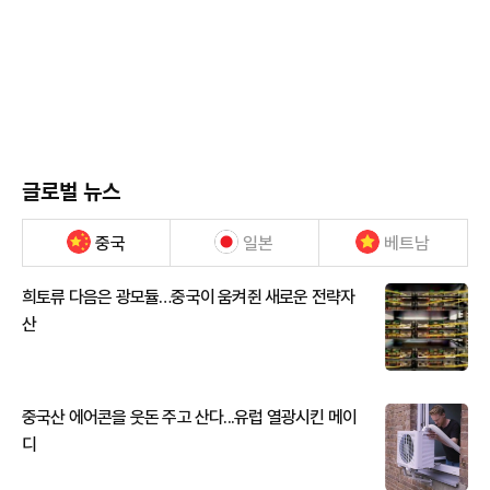
글로벌 뉴스
중국
일본
베트남
희토류 다음은 광모듈…중국이 움켜쥔 새로운 전략자
산
중국산 에어콘을 웃돈 주고 산다...유럽 열광시킨 메이
디