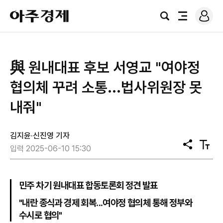
로
아
그
검
전
주
인
색
체
경
메
제
뉴
與 원내대표 후보 서영교 "여야정
협의체 꾸려 소통...법사위원장 못
내줘"
김지윤·신진영 기자
공
텍
입력 2025-06-10 15:30
유
스
트
크
기
민주 차기 원내대표 합동토론회 정견 발표
"내란 종식과 경제 회복...여야정 협의체 통해 정부와
수시로 협의"