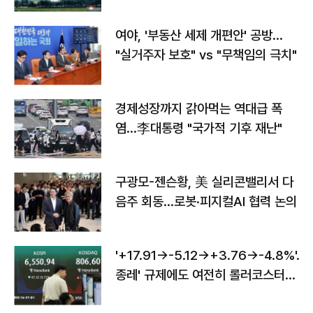
구"
여야, '부동산 세제 개편안' 공방…
"실거주자 보호" vs "무책임의 극치"
경제성장까지 갉아먹는 역대급 폭
염…李대통령 "국가적 기후 재난"
구광모-젠슨황, 美 실리콘밸리서 다
음주 회동…로봇·피지컬AI 협력 논의
'+17.91→-5.12→+3.76→-4.8%'…'
종레' 규제에도 여전히 롤러코스터
타는 코스피