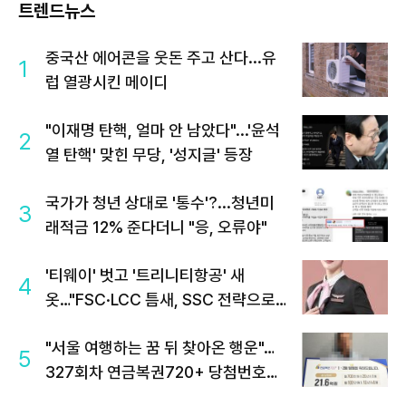
트렌드뉴스
중국산 에어콘을 웃돈 주고 산다...유
1
럽 열광시킨 메이디
"이재명 탄핵, 얼마 안 남았다"...'윤석
2
열 탄핵' 맞힌 무당, '성지글' 등장
국가가 청년 상대로 '통수'?...청년미
3
래적금 12% 준다더니 "응, 오류야"
'티웨이' 벗고 '트리니티항공' 새
4
옷…"FSC·LCC 틈새, SSC 전략으로
공략"
"서울 여행하는 꿈 뒤 찾아온 행운"…
5
327회차 연금복권720+ 당첨번호조
회 주목