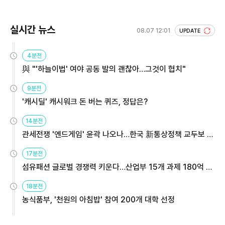
실시간 뉴스
08.07 12:01
UPDATE
4분전
與 "'하늘이법' 여야 공동 발의 괜찮아…그것이 협치"
9분전
'캐시딜' 캐시워크 돈 버는 퀴즈, 정답은?
14분전
관세전쟁 '엔드게임' 윤곽 나오나…한국 新통상정책 교두보 활
용해야
17분전
섬유패션 글로벌 경쟁력 키운다…산업부 15개 과제 180억 지
원
18분전
농식품부, '천원의 아침밥' 참여 200개 대학 선정