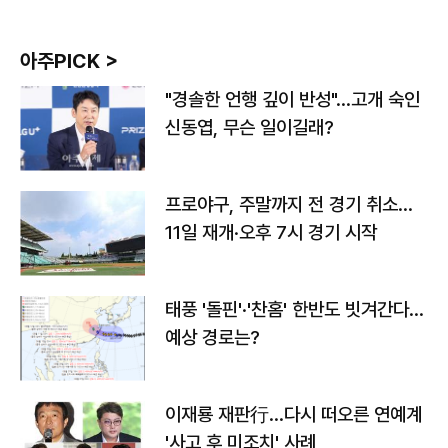
아주PICK >
"경솔한 언행 깊이 반성"…고개 숙인
신동엽, 무슨 일이길래?
프로야구, 주말까지 전 경기 취소…
11일 재개·오후 7시 경기 시작
태풍 '돌핀'·'찬홈' 한반도 빗겨간다…
예상 경로는?
이재룡 재판行…다시 떠오른 연예계
'사고 후 미조치' 사례