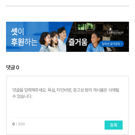
댓글
0
0
/ 300
등록