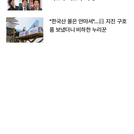
"한국산 물은 안마셔"…日 지진 구호
품 보냈더니 비하한 누리꾼