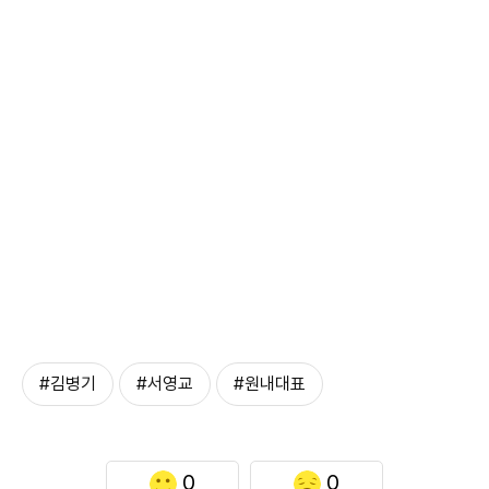
#김병기
#서영교
#원내대표
0
0