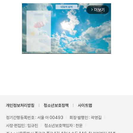
더보기
arrow_forward_ios
Unmute
개인정보처리방침
청소년보호정책
사이트맵
정기간행등록번호 : 서울 아 00493
회장·발행인 : 곽영길
사장·편집인 : 임규진
청소년보호책임자 : 전운