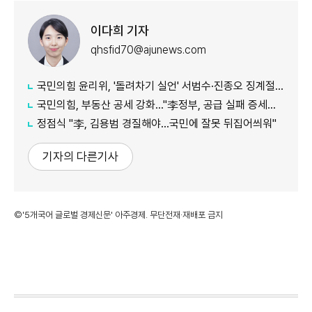
이다희 기자
qhsfid70@ajunews.com
국민의힘 윤리위, '돌려차기 실언' 서범수·진종오 징계절차 개시
국민의힘, 부동산 공세 강화..."李정부, 공급 실패 증세로 덮으려 해"
정점식 "李, 김용범 경질해야...국민에 잘못 뒤집어씌워"
기자의 다른기사
©'5개국어 글로벌 경제신문' 아주경제. 무단전재·재배포 금지