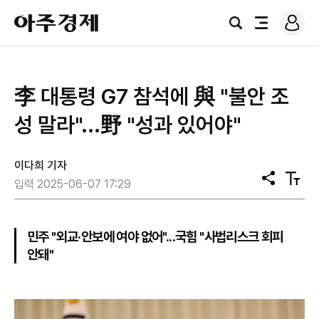
로
아
그
검
전
주
인
색
체
경
메
제
뉴
李 대통령 G7 참석에 與 "불안 조
성 말라"...野 "성과 있어야"
이다희 기자
공
텍
입력 2025-06-07 17:29
유
스
트
크
기
민주 "외교·안보에 여야 없어"...국힘 "사법리스크 회피
안돼"