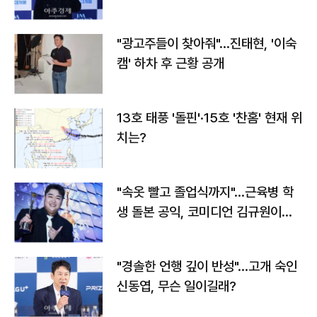
"광고주들이 찾아줘"…진태현, '이숙
캠' 하차 후 근황 공개
13호 태풍 '돌핀'·15호 '찬홈' 현재 위
치는?
"속옷 빨고 졸업식까지"…근육병 학
생 돌본 공익, 코미디언 김규원이었
다
"경솔한 언행 깊이 반성"…고개 숙인
신동엽, 무슨 일이길래?