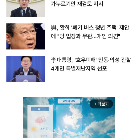
가누르기안 재검토 지시
與, 황희 '폐기 버스 청년 주택' 제안
에 "당 입장과 무관…개인 의견"
李대통령, '호우피해' 안동·의성 관할
4개면 특별재난지역 선포
더보기
arrow_forward_ios