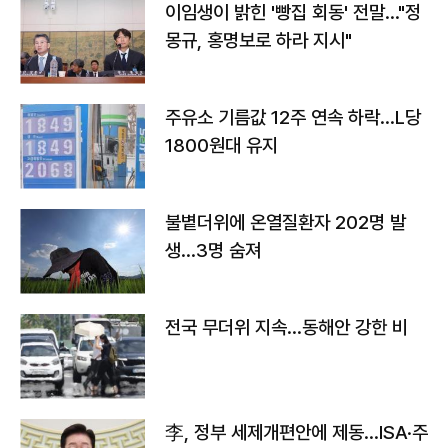
이임생이 밝힌 '빵집 회동' 전말…"정
몽규, 홍명보로 하라 지시"
주유소 기름값 12주 연속 하락…L당
1800원대 유지
불볕더위에 온열질환자 202명 발
생…3명 숨져
전국 무더위 지속…동해안 강한 비
李, 정부 세제개편안에 제동…ISA·주