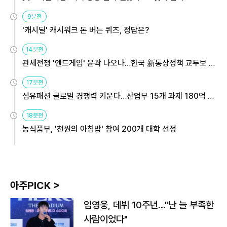
9분전
'캐시딜' 캐시워크 돈 버는 퀴즈, 정답은?
14분전
관세전쟁 '엔드게임' 윤곽 나오나…한국 新통상정책 교두보 활
용해야
17분전
섬유패션 글로벌 경쟁력 키운다…산업부 15개 과제 180억 지
원
18분전
농식품부, '천원의 아침밥' 참여 200개 대학 선정
아주PICK >
임영웅, 데뷔 10주년…"난 늘 부족한
사람이었다"