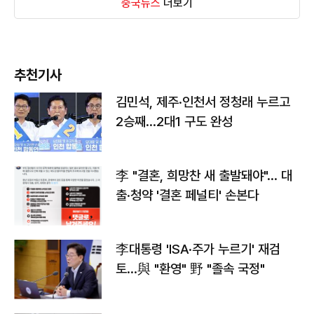
중국뉴스
더보기
추천기사
김민석, 제주·인천서 정청래 누르고
2승째…2대1 구도 완성
李 "결혼, 희망찬 새 출발돼야"… 대
출·청약 '결혼 페널티' 손본다
李대통령 'ISA·주가 누르기' 재검
토…與 "환영" 野 "졸속 국정"