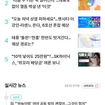
"다음 주 기온 뚝 떨어진다"…태풍도
2
없이 열돔 박살 낸 '이것'
"오늘 저녁 상암 피하세요"…맨시티·이
3
강인·리센느 뜬다, 6호선 혼잡 예상
태풍 '돌핀'·'찬홈' 한반도 빗겨간다…
4
예상 경로는?
"10억 넣어도 25만원"?…SK하이닉
5
스, '쥐꼬리 배당금' 여론 보니
실시간 뉴스
08.10 01:18
UPDATE
4분전
與 "'하늘이법' 여야 공동 발의 괜찮아…그것이 협치"