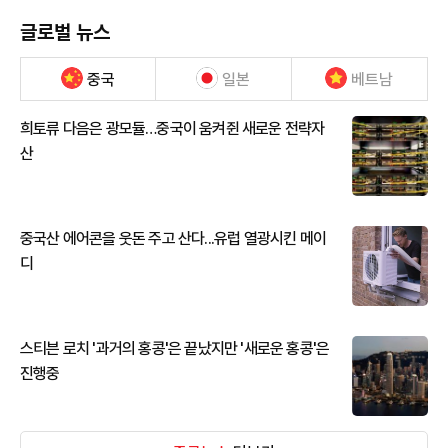
글로벌 뉴스
중국
일본
베트남
희토류 다음은 광모듈…중국이 움켜쥔 새로운 전략자
산
중국산 에어콘을 웃돈 주고 산다...유럽 열광시킨 메이
디
스티븐 로치 '과거의 홍콩'은 끝났지만 '새로운 홍콩'은
진행중