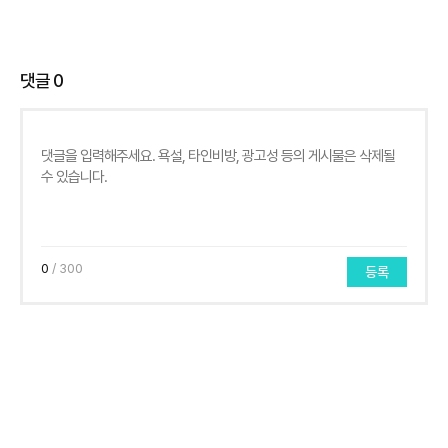
댓글
0
0
/ 300
등록