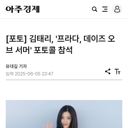
로
아
그
검
전
주
인
색
체
경
메
제
뉴
[포토] 김태리, '프라다, 데이즈 오
브 서머' 포토콜 참석
유대길 기자
공
텍
입력 2025-06-05 23:47
유
스
트
크
기