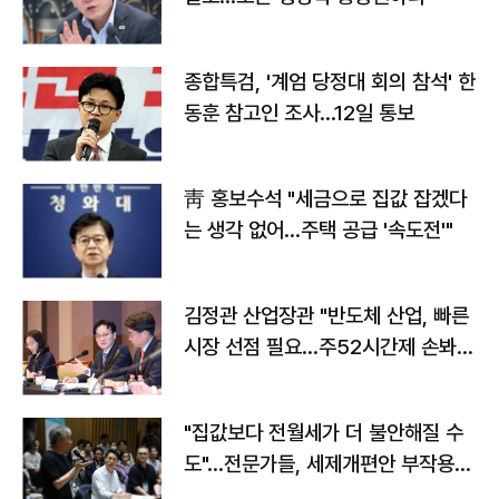
종합특검, '계엄 당정대 회의 참석' 한
동훈 참고인 조사...12일 통보
靑 홍보수석 "세금으로 집값 잡겠다
는 생각 없어…주택 공급 '속도전'"
김정관 산업장관 "반도체 산업, 빠른
시장 선점 필요…주52시간제 손봐
야"
"집값보다 전월세가 더 불안해질 수
도"…전문가들, 세제개편안 부작용
우려