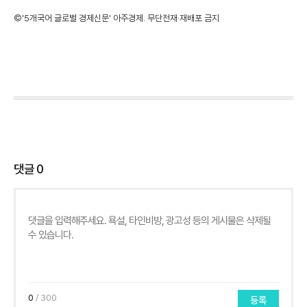
©'5개국어 글로벌 경제신문' 아주경제. 무단전재·재배포 금지
댓글
0
0
/ 300
등록