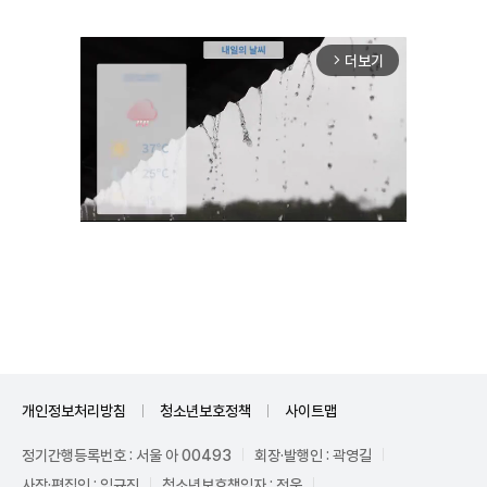
더보기
arrow_forward_ios
Mute
개인정보처리방침
청소년보호정책
사이트맵
정기간행등록번호 : 서울 아 00493
회장·발행인 : 곽영길
사장·편집인 : 임규진
청소년보호책임자 : 전운