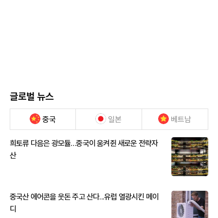
글로벌 뉴스
중국
일본
베트남
희토류 다음은 광모듈…중국이 움켜쥔 새로운 전략자
산
중국산 에어콘을 웃돈 주고 산다...유럽 열광시킨 메이
디