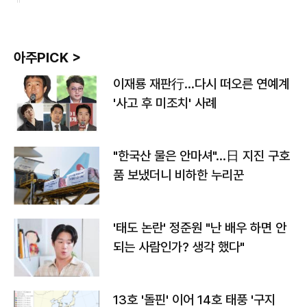
아주PICK >
이재룡 재판行…다시 떠오른 연예계
'사고 후 미조치' 사례
"한국산 물은 안마셔"…日 지진 구호
품 보냈더니 비하한 누리꾼
'태도 논란' 정준원 "난 배우 하면 안
되는 사람인가? 생각 했다"
13호 '돌핀' 이어 14호 태풍 '구지