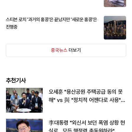
스티븐 로치 '과거의 홍콩'은 끝났지만 '새로운 홍콩'은
진행중
중국뉴스
더보기
추천기사
오세훈 "용산공원 주택공급 동의 못
해" vs 與 "정치적 어젠다로 사용"
맞불
李대통령 "외신서 보던 폭염 상황 현
실로…모든 행정력 총동원하라"