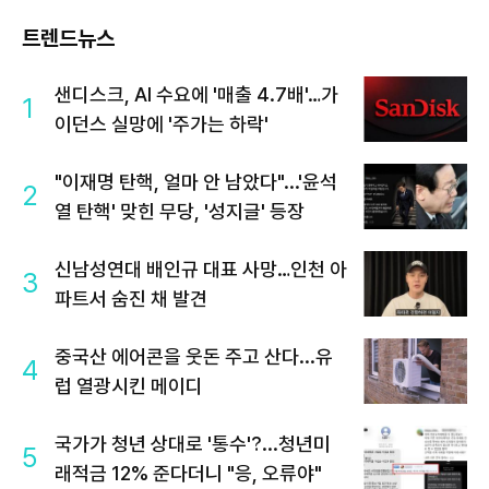
트렌드뉴스
샌디스크, AI 수요에 '매출 4.7배'…가
1
이던스 실망에 '주가는 하락'
"이재명 탄핵, 얼마 안 남았다"...'윤석
2
열 탄핵' 맞힌 무당, '성지글' 등장
신남성연대 배인규 대표 사망…인천 아
3
파트서 숨진 채 발견
중국산 에어콘을 웃돈 주고 산다...유
4
럽 열광시킨 메이디
국가가 청년 상대로 '통수'?...청년미
5
래적금 12% 준다더니 "응, 오류야"