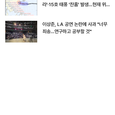
라'·15호 태풍 '찬홈' 발생…현재 위
치와 이동경로는?
이상준, LA 공연 논란에 사과 "너무
죄송…연구하고 공부할 것"