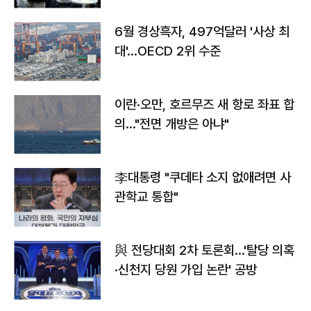
6월 경상흑자, 497억달러 '사상 최
대'…OECD 2위 수준
이란·오만, 호르무즈 새 항로 좌표 합
의…"전면 개방은 아냐"
李대통령 "쿠데타 소지 없애려면 사
관학교 통합"
與 전당대회 2차 토론회…'탈당 의혹
·신천지 당원 가입 논란' 공방