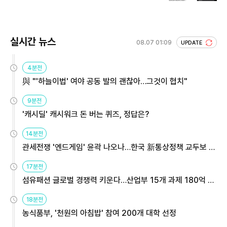
실시간 뉴스
08.07 01:09
UPDATE
4분전
與 "'하늘이법' 여야 공동 발의 괜찮아…그것이 협치"
9분전
'캐시딜' 캐시워크 돈 버는 퀴즈, 정답은?
14분전
관세전쟁 '엔드게임' 윤곽 나오나…한국 新통상정책 교두보 활
용해야
17분전
섬유패션 글로벌 경쟁력 키운다…산업부 15개 과제 180억 지
원
18분전
농식품부, '천원의 아침밥' 참여 200개 대학 선정