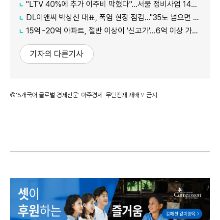
"LTV 40%에 추가 이주비 막혔다"…서울 정비사업 14곳 시공사 보증 '난항'
DL이앤씨 박상신 대표, 폭염 현장 점검…"35도 넘으면 작업 멈춘다"
15억~20억 아파트, 절반 이상이 '신고가'…6억 이상 가격대서 상승세
기자의 다른기사
©'5개국어 글로벌 경제신문' 아주경제. 무단전재·재배포 금지