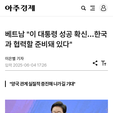
로
아
그
검
전
주
인
색
체
경
메
제
뉴
베트남 "이 대통령 성공 확신...한국
과 협력할 준비돼 있다"
이은별 기자
공
텍
입력 2025-06-04 17:26
유
스
트
크
기
"양국 관계 실질적 증진해 나가길 기대"