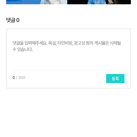
댓글
0
0
/ 300
등록