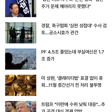
주거 문제 헤아리지 못했다"
경찰, 축구협회 '심판 성접대' 수사 검
토…공소시효가 관건
PF 4.5조 줄었는데 부실여신은 1.7
조 증가
미 상원, '클래리티법' 표결 없이 휴
회…11월 중간선거 전 처리 불투명
트럼프 "이란에 수위 낮춰 대응"…추
가 공격 대신 경제 압박