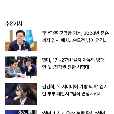
추천기사
李 "광주 군공항 기능, 2028년 중순
까지 임시 배치…속도전 넘어 전격
전"
한미, 17∼27일 '을지 자유의 방패'
연습…전작권 전환 시험대
김건희, '로저비비에 가방 의혹' 김기
현 부부 재판서 "범죄 연상시키지 말
라"
'청년 버스 하우스' 논란 황희 "청년