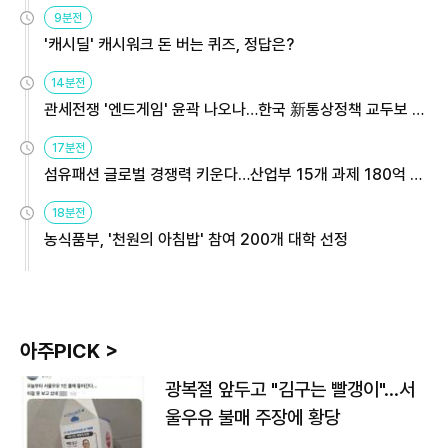
9분전
'캐시딜' 캐시워크 돈 버는 퀴즈, 정답은?
14분전
관세전쟁 '엔드게임' 윤곽 나오나…한국 新통상정책 교두보 활
용해야
17분전
섬유패션 글로벌 경쟁력 키운다…산업부 15개 과제 180억 지
원
18분전
농식품부, '천원의 아침밥' 참여 200개 대학 선정
아주PICK >
광복절 앞두고 "김구는 빨갱이"…서
울우유 불매 주장에 황당