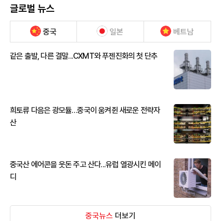
글로벌 뉴스
중국
일본
베트남
같은 출발, 다른 결말...CXMT와 푸젠진화의 첫 단추
희토류 다음은 광모듈…중국이 움켜쥔 새로운 전략자
산
중국산 에어콘을 웃돈 주고 산다...유럽 열광시킨 메이
디
중국뉴스
더보기