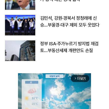
김민석, 강원·경북서 정청래에 신
승…부울경·대구 제외 모두 웃었다
정부 ISA·주가누르기 방지법 재검
토…부동산세제 개편안도 손질
더보기
arrow_forward_ios