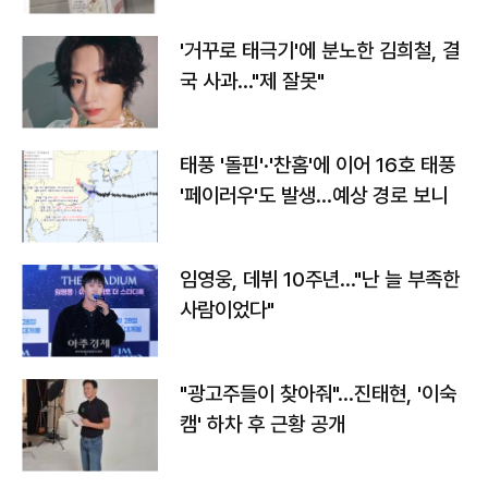
'거꾸로 태극기'에 분노한 김희철, 결
국 사과…"제 잘못"
태풍 '돌핀'·'찬홈'에 이어 16호 태풍
'페이러우'도 발생…예상 경로 보니
임영웅, 데뷔 10주년…"난 늘 부족한
사람이었다"
"광고주들이 찾아줘"…진태현, '이숙
캠' 하차 후 근황 공개