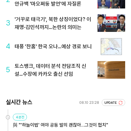
안규백 '마오쩌둥 발언'에 자질론
'거꾸로 태극기', 북한 상징이었다? 이
3
재명·김민석까지…논란의 의미는
4
태풍 '찬홈' 한국 오나…예상 경로 보니
토스뱅크, 데이터 분석 전담조직 신
5
설…수장에 카카오 출신 선임
실시간 뉴스
08.10 23:28
UPDATE
4분전
與 "'하늘이법' 여야 공동 발의 괜찮아…그것이 협치"