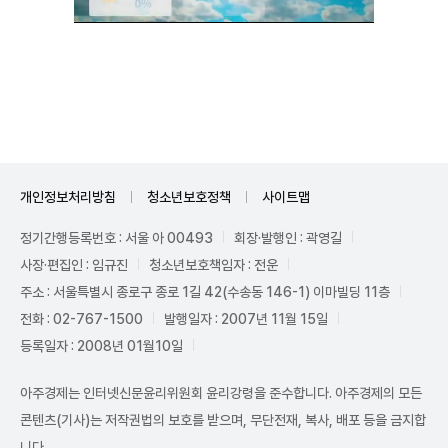
Unmute
개인정보처리방침
청소년보호정책
사이트맵
정기간행등록번호 : 서울 아 00493
회장·발행인 : 곽영길
사장·편집인 : 임규진
청소년보호책임자 : 전운
주소 : 서울특별시 종로구 종로 1길 42(수송동 146-1) 이마빌딩 11층
전화 : 02-767-1500
발행일자 : 2007년 11월 15일
등록일자 : 2008년 01월10일
아주경제는 인터넷신문윤리위원회 윤리강령을 준수합니다. 아주경제의 모든
콘텐츠(기사)는 저작권법의 보호를 받으며, 무단전재, 복사, 배포 등을 금지합
니다.