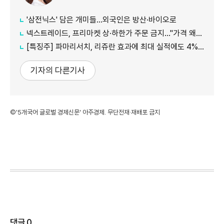
'삼전닉스' 담은 개미들…외국인은 방산·바이오로
넥스트레이드, 프리마켓 상·하한가 주문 금지…"가격 왜곡 방지"
[특징주] 파마리서치, 리쥬란 효과에 최대 실적에도 4%대 약세
기자의 다른기사
©'5개국어 글로벌 경제신문' 아주경제. 무단전재·재배포 금지
댓글
0