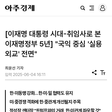
로
아
그
검
전
주
인
색
체
경
메
제
뉴
[이재명 대통령 시대-취임사로 본
이재명정부 5년] "국익 중심 '실용
외교' 전면"
최윤선 기자
공
텍
입력 2025-06-04 16:11
유
스
트
크
기
한·미동맹 강화…한·미·일 협력도 유지
미·중경쟁 격화에 한·중관계 개선될지 주목
정성장 센터장 "트럼프와의 거래, 한·미관계 좌우할 것"