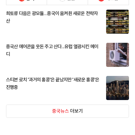
희토류 다음은 광모듈…중국이 움켜쥔 새로운 전략자
산
중국산 에어콘을 웃돈 주고 산다...유럽 열광시킨 메이
디
스티븐 로치 '과거의 홍콩'은 끝났지만 '새로운 홍콩'은
진행중
중국뉴스
더보기