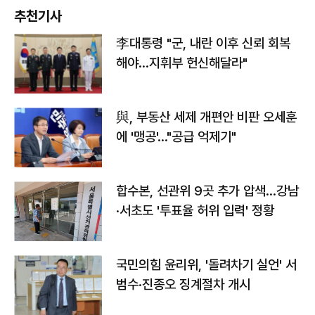
추천기사
李대통령 "군, 내란 이후 신뢰 회복
해야…지휘부 헌신해달라"
與, 부동산 세제 개편안 비판 오세훈
에 '맹공'…"공급 억제기"
합수본, 선관위 9곳 추가 압색…강남
·서초도 '투표율 허위 입력' 정황
국민의힘 윤리위, '돌려차기 실언' 서
범수·진종오 징계절차 개시