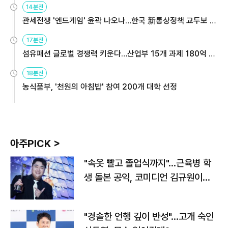
14분전
관세전쟁 '엔드게임' 윤곽 나오나…한국 新통상정책 교두보 활
용해야
17분전
섬유패션 글로벌 경쟁력 키운다…산업부 15개 과제 180억 지
원
18분전
농식품부, '천원의 아침밥' 참여 200개 대학 선정
아주PICK >
"속옷 빨고 졸업식까지"…근육병 학
생 돌본 공익, 코미디언 김규원이었
다
"경솔한 언행 깊이 반성"…고개 숙인