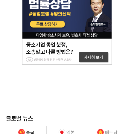
글로벌 뉴스
중국
일본
베트남