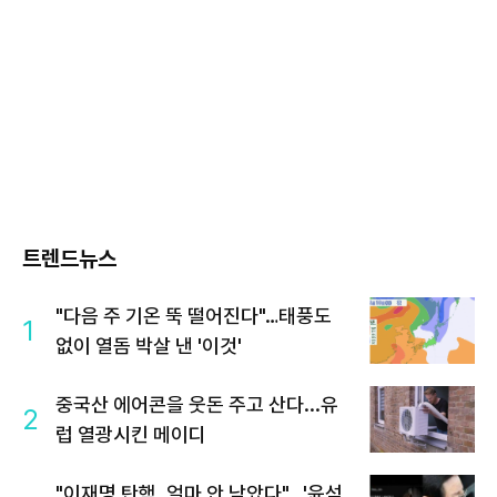
트렌드뉴스
"다음 주 기온 뚝 떨어진다"…태풍도
1
없이 열돔 박살 낸 '이것'
중국산 에어콘을 웃돈 주고 산다...유
2
럽 열광시킨 메이디
"이재명 탄핵, 얼마 안 남았다"...'윤석