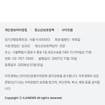
Unmute
개인정보처리방침
청소년보호정책
사이트맵
정기간행등록번호 : 서울 아 00493
회장·발행인 : 곽영길
사장·편집인 : 임규진
청소년보호책임자 : 전운
주소 : 서울특별시 종로구 종로 1길 42(수송동 146-1) 이마빌딩 11층
전화 : 02-767-1500
발행일자 : 2007년 11월 15일
등록일자 : 2008년 01월10일
아주경제는 인터넷신문윤리위원회 윤리강령을 준수합니다. 아주경제의 모든
콘텐츠(기사)는 저작권법의 보호를 받으며, 무단전재, 복사, 배포 등을 금지합
니다.
Copyright ⓒ AJUNEWS All rights reserved.