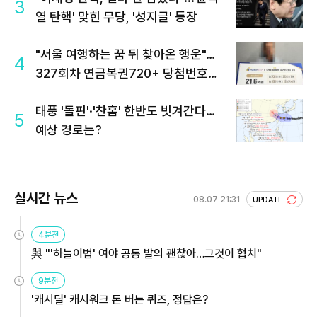
3
열 탄핵' 맞힌 무당, '성지글' 등장
"서울 여행하는 꿈 뒤 찾아온 행운"…
4
327회차 연금복권720+ 당첨번호조
회 주목
태풍 '돌핀'·'찬홈' 한반도 빗겨간다…
5
예상 경로는?
실시간 뉴스
08.07 21:31
UPDATE
4분전
與 "'하늘이법' 여야 공동 발의 괜찮아…그것이 협치"
9분전
'캐시딜' 캐시워크 돈 버는 퀴즈, 정답은?