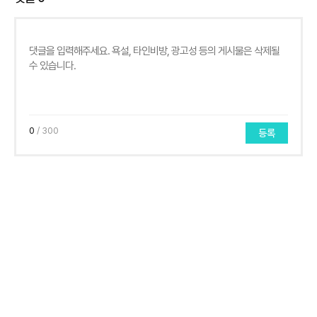
0
/ 300
등록