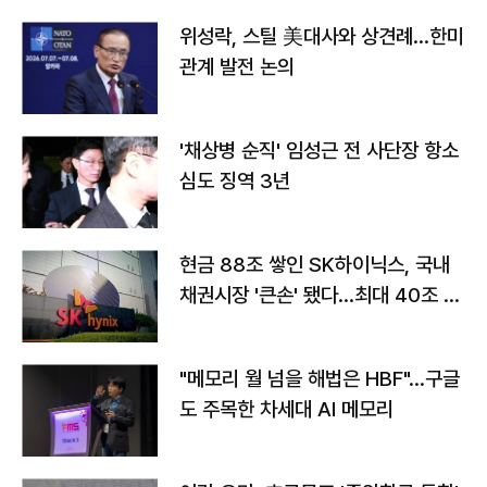
위성락, 스틸 美대사와 상견례…한미
관계 발전 논의
'채상병 순직' 임성근 전 사단장 항소
심도 징역 3년
현금 88조 쌓인 SK하이닉스, 국내
채권시장 '큰손' 됐다…최대 40조 투
자
"메모리 월 넘을 해법은 HBF"…구글
도 주목한 차세대 AI 메모리