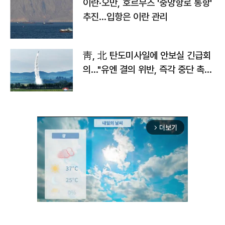
이란·오만, 호르무즈 '중앙항로 통항'
추진…입항은 이란 관리
靑, 北 탄도미사일에 안보실 긴급회
의…"유엔 결의 위반, 즉각 중단 촉
구"
더보기
arrow_forward_ios