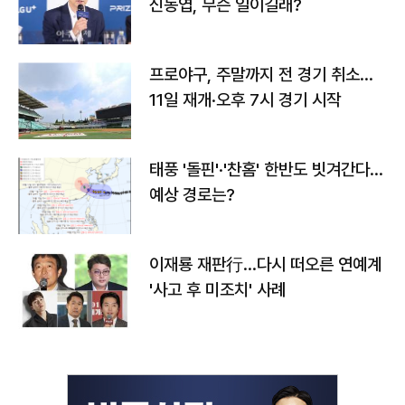
신동엽, 무슨 일이길래?
프로야구, 주말까지 전 경기 취소…
11일 재개·오후 7시 경기 시작
태풍 '돌핀'·'찬홈' 한반도 빗겨간다…
예상 경로는?
이재룡 재판行…다시 떠오른 연예계
'사고 후 미조치' 사례