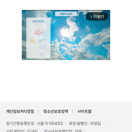
더보기
arrow_forward_ios
Mute
개인정보처리방침
청소년보호정책
사이트맵
정기간행등록번호 : 서울 아 00493
회장·발행인 : 곽영길
사장·편집인 : 임규진
청소년보호책임자 : 전운