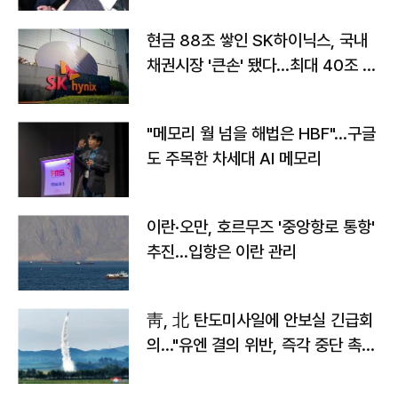
현금 88조 쌓인 SK하이닉스, 국내
채권시장 '큰손' 됐다…최대 40조 투
자
"메모리 월 넘을 해법은 HBF"…구글
도 주목한 차세대 AI 메모리
이란·오만, 호르무즈 '중앙항로 통항'
추진…입항은 이란 관리
靑, 北 탄도미사일에 안보실 긴급회
의…"유엔 결의 위반, 즉각 중단 촉
구"