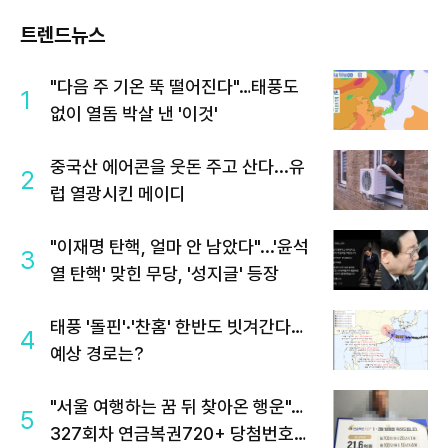
트렌드뉴스
"다음 주 기온 뚝 떨어진다"…태풍도
1
없이 열돔 박살 낸 '이것'
중국산 에어콘을 웃돈 주고 산다...유
2
럽 열광시킨 메이디
"이재명 탄핵, 얼마 안 남았다"...'윤석
3
열 탄핵' 맞힌 무당, '성지글' 등장
태풍 '돌핀'·'찬홈' 한반도 빗겨간다…
4
예상 경로는?
"서울 여행하는 꿈 뒤 찾아온 행운"…
5
327회차 연금복권720+ 당첨번호조