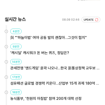
회 주목
실시간 뉴스
08.08 02:46
UPDATE
4분전
與 "'하늘이법' 여야 공동 발의 괜찮아…그것이 협치"
9분전
'캐시딜' 캐시워크 돈 버는 퀴즈, 정답은?
14분전
관세전쟁 '엔드게임' 윤곽 나오나…한국 新통상정책 교두보 활
용해야
17분전
섬유패션 글로벌 경쟁력 키운다…산업부 15개 과제 180억 지
원
18분전
농식품부, '천원의 아침밥' 참여 200개 대학 선정