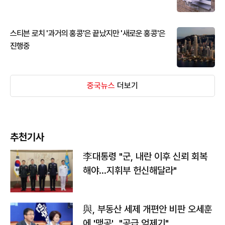
스티븐 로치 '과거의 홍콩'은 끝났지만 '새로운 홍콩'은
진행중
중국뉴스
더보기
추천기사
李대통령 "군, 내란 이후 신뢰 회복
해야…지휘부 헌신해달라"
與, 부동산 세제 개편안 비판 오세훈
에 '맹공'…"공급 억제기"