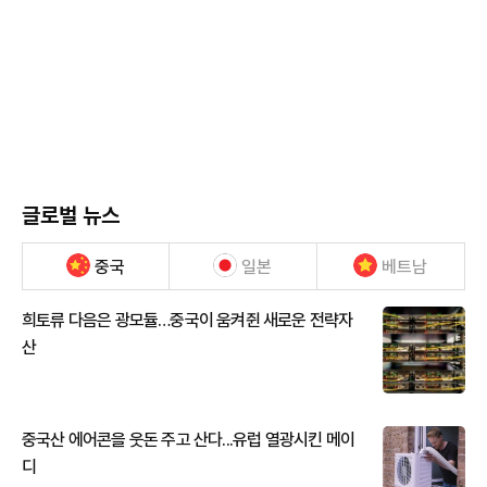
글로벌 뉴스
중국
일본
베트남
희토류 다음은 광모듈…중국이 움켜쥔 새로운 전략자
산
중국산 에어콘을 웃돈 주고 산다...유럽 열광시킨 메이
디