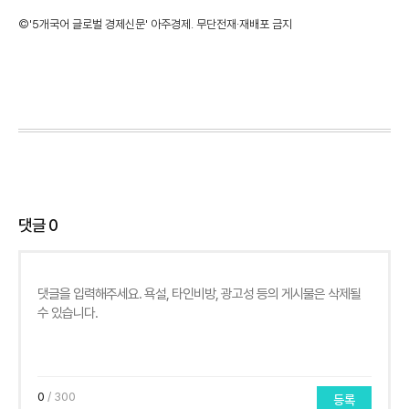
©'5개국어 글로벌 경제신문' 아주경제. 무단전재·재배포 금지
댓글
0
0
/ 300
등록