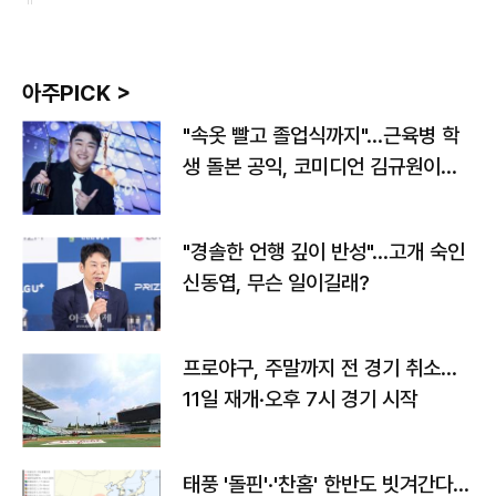
아주PICK >
"속옷 빨고 졸업식까지"…근육병 학
생 돌본 공익, 코미디언 김규원이었
다
"경솔한 언행 깊이 반성"…고개 숙인
신동엽, 무슨 일이길래?
프로야구, 주말까지 전 경기 취소…
11일 재개·오후 7시 경기 시작
태풍 '돌핀'·'찬홈' 한반도 빗겨간다…