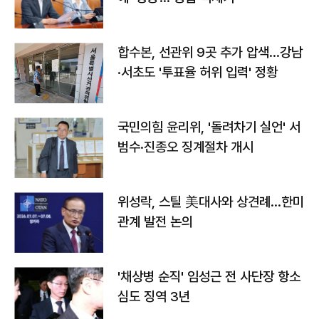
합수본, 선관위 9곳 추가 압색…강남
·서초도 '투표율 허위 입력' 정황
국민의힘 윤리위, '돌려차기 실언' 서
범수·진종오 징계절차 개시
위성락, 스틸 美대사와 상견례…한미
관계 발전 논의
'채상병 순직' 임성근 전 사단장 항소
심도 징역 3년