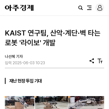
로
아
그
검
전
주
인
색
체
경
메
제
뉴
KAIST 연구팀, 산악·계단·벽 타는
로봇 '라이보' 개발
나선혜 기자
공
텍
입력 2025-06-03 10:23
유
스
트
크
기
재난 현장 투입 기대