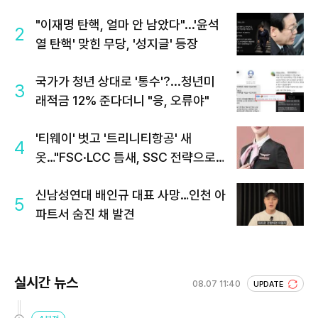
"이재명 탄핵, 얼마 안 남았다"...'윤석
2
열 탄핵' 맞힌 무당, '성지글' 등장
국가가 청년 상대로 '통수'?...청년미
3
래적금 12% 준다더니 "응, 오류야"
'티웨이' 벗고 '트리니티항공' 새
4
옷…"FSC·LCC 틈새, SSC 전략으로
공략"
신남성연대 배인규 대표 사망…인천 아
5
파트서 숨진 채 발견
실시간 뉴스
08.07 11:40
UPDATE