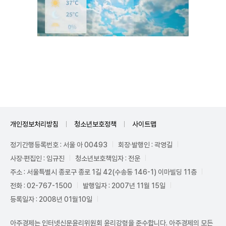
Unmute
개인정보처리방침
청소년보호정책
사이트맵
정기간행등록번호 : 서울 아 00493
회장·발행인 : 곽영길
사장·편집인 : 임규진
청소년보호책임자 : 전운
주소 : 서울특별시 종로구 종로 1길 42(수송동 146-1) 이마빌딩 11층
전화 : 02-767-1500
발행일자 : 2007년 11월 15일
등록일자 : 2008년 01월10일
아주경제는 인터넷신문윤리위원회 윤리강령을 준수합니다. 아주경제의 모든