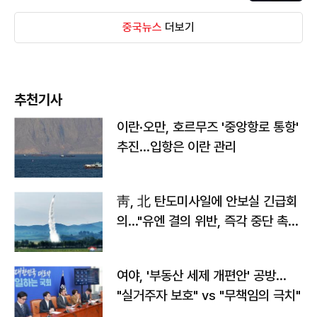
중국뉴스
더보기
추천기사
이란·오만, 호르무즈 '중앙항로 통항'
추진…입항은 이란 관리
靑, 北 탄도미사일에 안보실 긴급회
의…"유엔 결의 위반, 즉각 중단 촉
구"
여야, '부동산 세제 개편안' 공방…
"실거주자 보호" vs "무책임의 극치"