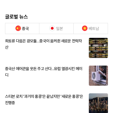
글로벌 뉴스
중국
일본
베트남
희토류 다음은 광모듈…중국이 움켜쥔 새로운 전략자
산
중국산 에어콘을 웃돈 주고 산다...유럽 열광시킨 메이
디
스티븐 로치 '과거의 홍콩'은 끝났지만 '새로운 홍콩'은
진행중