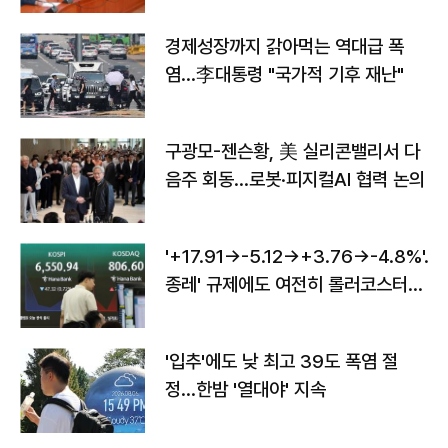
경제성장까지 갉아먹는 역대급 폭
염…李대통령 "국가적 기후 재난"
구광모-젠슨황, 美 실리콘밸리서 다
음주 회동…로봇·피지컬AI 협력 논의
'+17.91→-5.12→+3.76→-4.8%'…'
종레' 규제에도 여전히 롤러코스터
타는 코스피
'입추'에도 낮 최고 39도 폭염 절
정…한밤 '열대야' 지속