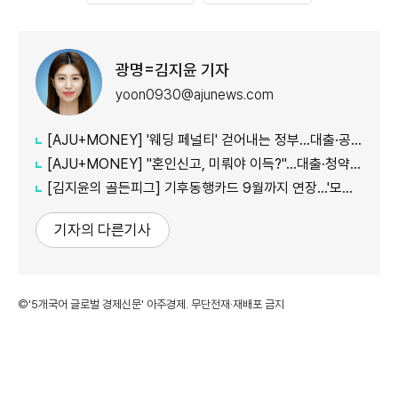
광명=김지윤 기자
yoon0930@ajunews.com
[AJU+MONEY] '웨딩 페널티' 걷어내는 정부…대출·공공임대 불이익 줄인다
[AJU+MONEY] "혼인신고, 미뤄야 이득?"…대출·청약·세금 따져보니
[김지윤의 골든피그] 기후동행카드 9월까지 연장…'모두의카드' 갈아탈 땐 혜택 따져야
기자의 다른기사
©'5개국어 글로벌 경제신문' 아주경제. 무단전재·재배포 금지