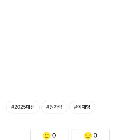
#2025대선
#원자력
#이재명
0
0