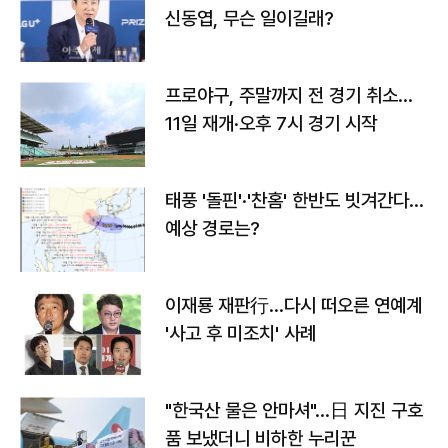
신동엽, 무슨 일이길래?
프로야구, 주말까지 전 경기 취소…
11일 재개·오후 7시 경기 시작
태풍 '돌핀'·'찬홈' 한반도 빗겨간다…
예상 경로는?
이재룡 재판行…다시 떠오른 연예계
'사고 후 미조치' 사례
"한국산 물은 안마셔"…日 지진 구호
품 보냈더니 비하한 누리꾼