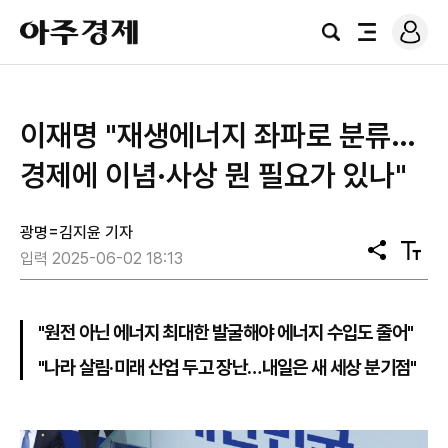
로
아
그
검
전
주
인
색
체
경
메
제
뉴
이재명 "재생에너지 좌파로 분류…
경제에 이념·사상 뭔 필요가 있나"
광명=김지윤 기자
공
텍
입력 2025-06-02 18:13
유
스
트
크
기
"원전 아닌 에너지 최대한 발굴해야 에너지 수입도 줄어"
"나라 살림·미래 산업 두고 장난…내일은 새 세상 분기점"