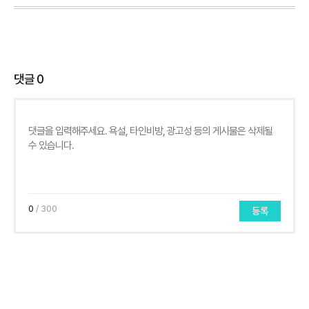
댓글
0
0
/ 300
등록