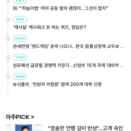
4분전
與 "'하늘이법' 여야 공동 발의 괜찮아…그것이 협치"
9분전
'캐시딜' 캐시워크 돈 버는 퀴즈, 정답은?
14분전
관세전쟁 '엔드게임' 윤곽 나오나…한국 新통상정책 교두보 활
용해야
17분전
섬유패션 글로벌 경쟁력 키운다…산업부 15개 과제 180억 지
원
18분전
농식품부, '천원의 아침밥' 참여 200개 대학 선정
아주PICK >
"경솔한 언행 깊이 반성"…고개 숙인