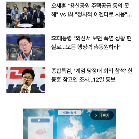
오세훈 "용산공원 주택공급 동의 못
해" vs 與 "정치적 어젠다로 사용"
맞불
李대통령 "외신서 보던 폭염 상황 현
실로…모든 행정력 총동원하라"
종합특검, '계엄 당정대 회의 참석' 한
동훈 참고인 조사...12일 통보
더보기
arrow_forward_ios