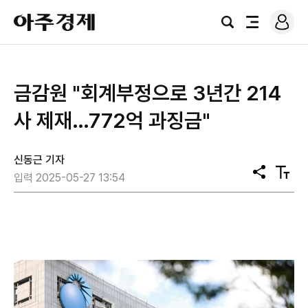
로
아
그
검
전
주
인
색
체
경
메
제
뉴
금감원 "회계부정으로 3년간 214
사 제재…772억 과징금"
신동근 기자
공
텍
입력 2025-05-27 13:54
유
스
트
크
기