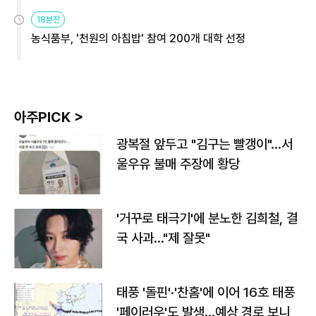
원
18분전
농식품부, '천원의 아침밥' 참여 200개 대학 선정
아주PICK >
광복절 앞두고 "김구는 빨갱이"…서
울우유 불매 주장에 황당
'거꾸로 태극기'에 분노한 김희철, 결
국 사과…"제 잘못"
태풍 '돌핀'·'찬홈'에 이어 16호 태풍
'페이러우'도 발생…예상 경로 보니