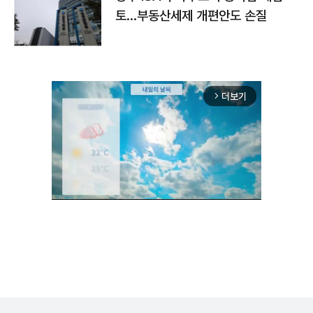
토…부동산세제 개편안도 손질
더보기
arrow_forward_ios
Unmute