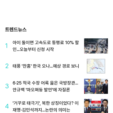
트렌드뉴스
아이 둘이면 고속도로 통행료 10% 할
1
인…오늘부터 신청 시작
2
태풍 '찬홈' 한국 오나…예상 경로 보니
6·25 적국 수장 어록 읊은 국방장관…
3
안규백 '마오쩌둥 발언'에 자질론
'거꾸로 태극기', 북한 상징이었다? 이
4
재명·김민석까지…논란의 의미는