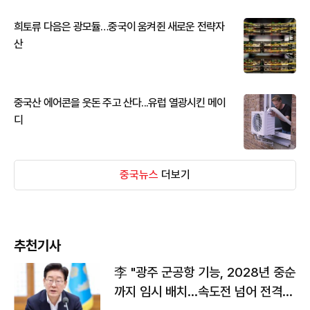
희토류 다음은 광모듈…중국이 움켜쥔 새로운 전략자
산
중국산 에어콘을 웃돈 주고 산다...유럽 열광시킨 메이
디
중국뉴스
더보기
추천기사
李 "광주 군공항 기능, 2028년 중순
까지 임시 배치…속도전 넘어 전격