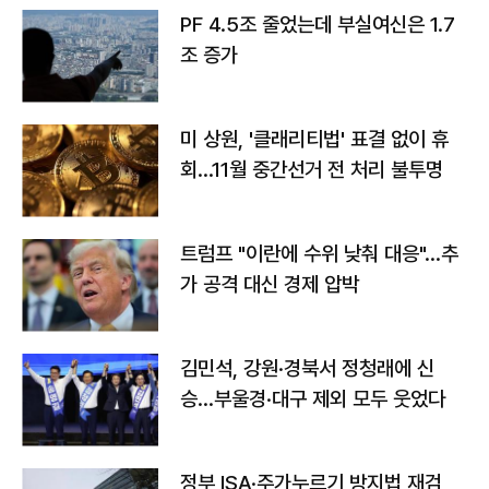
PF 4.5조 줄었는데 부실여신은 1.7
조 증가
미 상원, '클래리티법' 표결 없이 휴
회…11월 중간선거 전 처리 불투명
트럼프 "이란에 수위 낮춰 대응"…추
가 공격 대신 경제 압박
김민석, 강원·경북서 정청래에 신
승…부울경·대구 제외 모두 웃었다
정부 ISA·주가누르기 방지법 재검