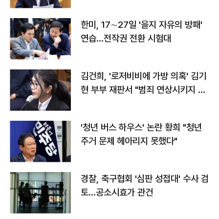
전"
한미, 17∼27일 '을지 자유의 방패'
연습…전작권 전환 시험대
김건희, '로저비비에 가방 의혹' 김기
현 부부 재판서 "범죄 연상시키지 말
라"
'청년 버스 하우스' 논란 황희 "청년
주거 문제 헤아리지 못했다"
경찰, 축구협회 '심판 성접대' 수사 검
토…공소시효가 관건