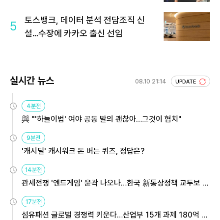
토스뱅크, 데이터 분석 전담조직 신
5
설…수장에 카카오 출신 선임
실시간 뉴스
08.10 21:14
UPDATE
4분전
與 "'하늘이법' 여야 공동 발의 괜찮아…그것이 협치"
9분전
'캐시딜' 캐시워크 돈 버는 퀴즈, 정답은?
14분전
관세전쟁 '엔드게임' 윤곽 나오나…한국 新통상정책 교두보 활
용해야
17분전
섬유패션 글로벌 경쟁력 키운다…산업부 15개 과제 180억 지