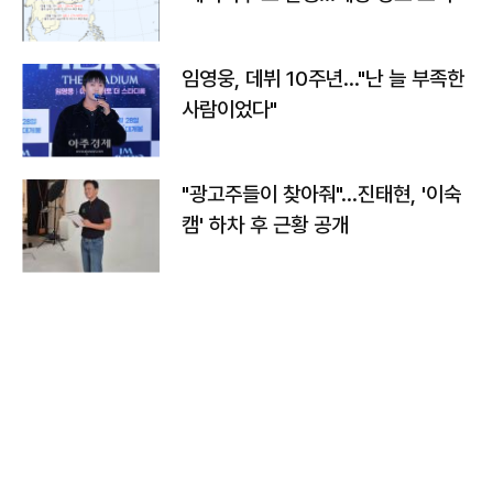
임영웅, 데뷔 10주년…"난 늘 부족한
사람이었다"
"광고주들이 찾아줘"…진태현, '이숙
캠' 하차 후 근황 공개