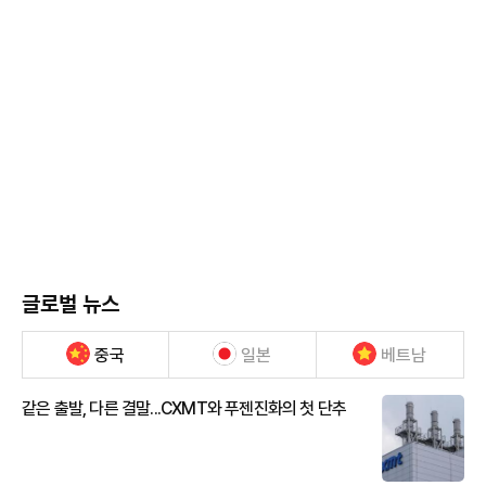
글로벌 뉴스
중국
일본
베트남
같은 출발, 다른 결말...CXMT와 푸젠진화의 첫 단추