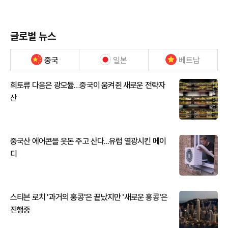
글로벌 뉴스
중국
일본
베트남
희토류 다음은 광모듈…중국이 움켜쥔 새로운 전략자
산
중국산 에어콘을 웃돈 주고 산다...유럽 열광시킨 메이
디
스티븐 로치 '과거의 홍콩'은 끝났지만 '새로운 홍콩'은
진행중