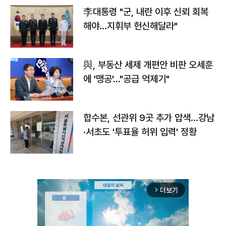
李대통령 "군, 내란 이후 신뢰 회복
해야…지휘부 헌신해달라"
與, 부동산 세제 개편안 비판 오세훈
에 '맹공'…"공급 억제기"
합수본, 선관위 9곳 추가 압색…강남
·서초도 '투표율 허위 입력' 정황
더보기
arrow_forward_ios