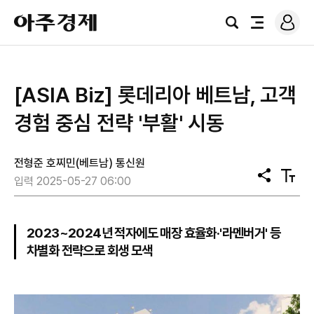
로
아
그
검
전
주
인
색
체
경
메
제
뉴
[ASIA Biz] 롯데리아 베트남, 고객
경험 중심 전략 '부활' 시동
전형준 호찌민(베트남) 통신원
공
텍
입력 2025-05-27 06:00
유
스
트
크
기
2023~2024년 적자에도 매장 효율화·'라멘버거' 등
차별화 전략으로 회생 모색