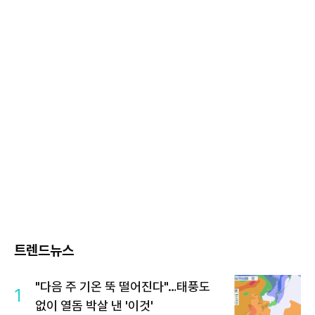
트렌드뉴스
"다음 주 기온 뚝 떨어진다"…태풍도
1
없이 열돔 박살 낸 '이것'