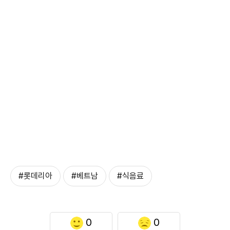
#롯데리아
#베트남
#식음료
0
0