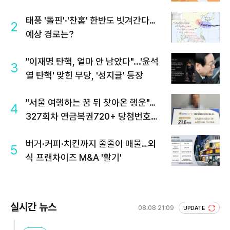
태풍 '돌핀'·'찬홈' 한반도 빗겨간다…
2
예상 경로는?
"이재명 탄핵, 얼마 안 남았다"...'윤석
3
열 탄핵' 맞힌 무당, '성지글' 등장
"서울 여행하는 꿈 뒤 찾아온 행운"…
4
327회차 연금복권720+ 당첨번호조
회 주목
버거·커피·치킨까지 줄줄이 매물…외
5
식 프랜차이즈 M&A '활기'
실시간 뉴스
08.08 21:09
UPDATE