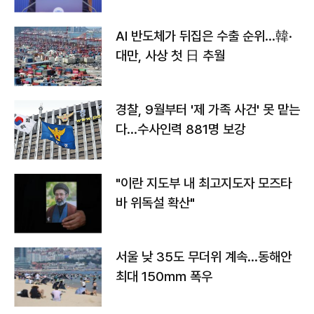
AI 반도체가 뒤집은 수출 순위…韓·
대만, 사상 첫 日 추월
경찰, 9월부터 '제 가족 사건' 못 맡는
다…수사인력 881명 보강
"이란 지도부 내 최고지도자 모즈타
바 위독설 확산"
서울 낮 35도 무더위 계속…동해안
최대 150㎜ 폭우