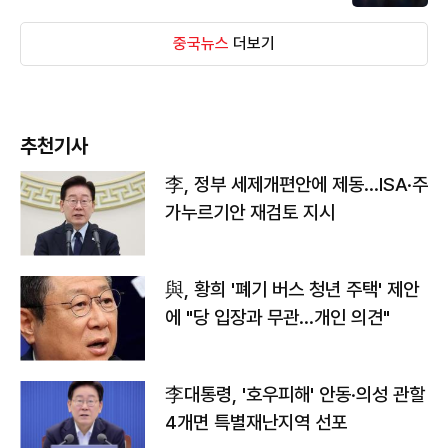
중국뉴스
더보기
추천기사
李, 정부 세제개편안에 제동…ISA·주
가누르기안 재검토 지시
與, 황희 '폐기 버스 청년 주택' 제안
에 "당 입장과 무관…개인 의견"
李대통령, '호우피해' 안동·의성 관할
4개면 특별재난지역 선포