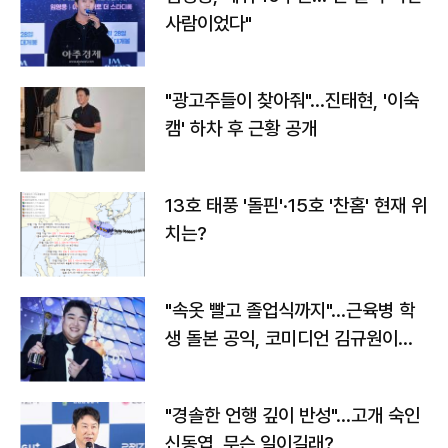
사람이었다"
"광고주들이 찾아줘"…진태현, '이숙
캠' 하차 후 근황 공개
13호 태풍 '돌핀'·15호 '찬홈' 현재 위
치는?
"속옷 빨고 졸업식까지"…근육병 학
생 돌본 공익, 코미디언 김규원이었
다
"경솔한 언행 깊이 반성"…고개 숙인
신동엽, 무슨 일이길래?