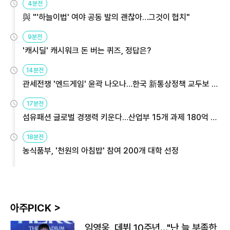
4분전
與 "'하늘이법' 여야 공동 발의 괜찮아…그것이 협치"
9분전
'캐시딜' 캐시워크 돈 버는 퀴즈, 정답은?
14분전
관세전쟁 '엔드게임' 윤곽 나오나…한국 新통상정책 교두보 활
용해야
17분전
섬유패션 글로벌 경쟁력 키운다…산업부 15개 과제 180억 지
원
18분전
농식품부, '천원의 아침밥' 참여 200개 대학 선정
아주PICK >
임영웅, 데뷔 10주년…"난 늘 부족한