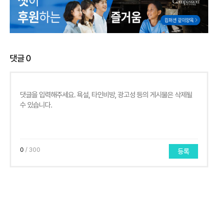
댓글
0
0
/ 300
등록