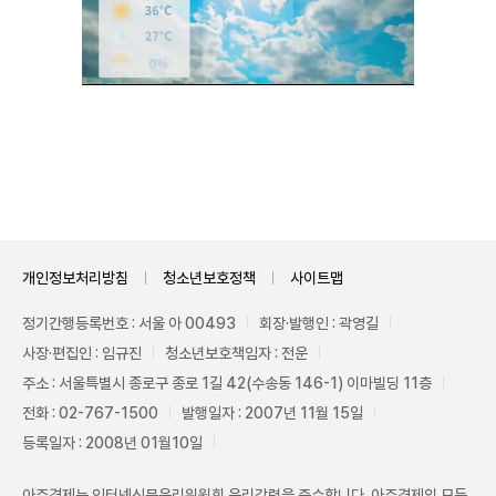
Unmute
개인정보처리방침
청소년보호정책
사이트맵
정기간행등록번호 : 서울 아 00493
회장·발행인 : 곽영길
사장·편집인 : 임규진
청소년보호책임자 : 전운
주소 : 서울특별시 종로구 종로 1길 42(수송동 146-1) 이마빌딩 11층
전화 : 02-767-1500
발행일자 : 2007년 11월 15일
등록일자 : 2008년 01월10일
아주경제는 인터넷신문윤리위원회 윤리강령을 준수합니다. 아주경제의 모든