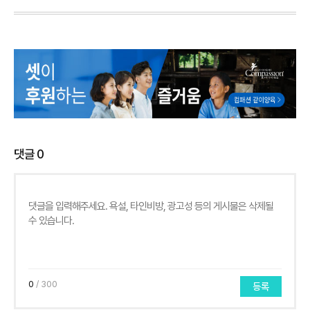
댓글
0
0
/ 300
등록