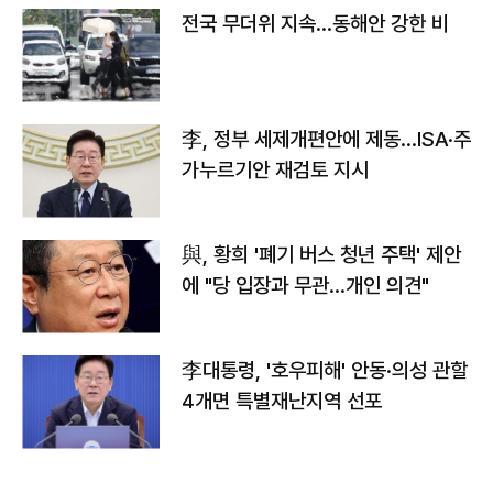
전국 무더위 지속…동해안 강한 비
李, 정부 세제개편안에 제동…ISA·주
가누르기안 재검토 지시
與, 황희 '폐기 버스 청년 주택' 제안
에 "당 입장과 무관…개인 의견"
李대통령, '호우피해' 안동·의성 관할
4개면 특별재난지역 선포