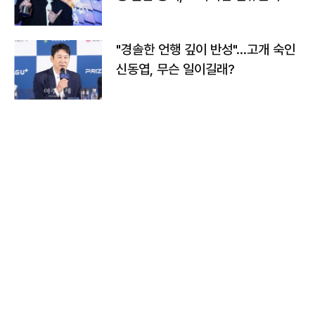
다
"경솔한 언행 깊이 반성"…고개 숙인
신동엽, 무슨 일이길래?