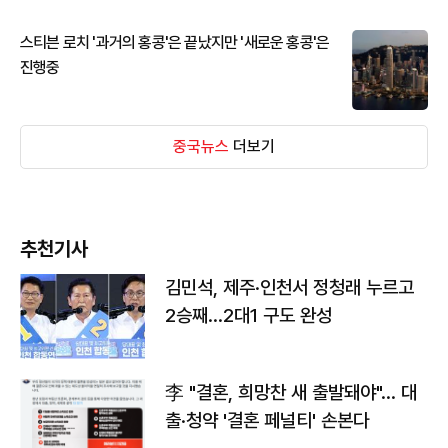
스티븐 로치 '과거의 홍콩'은 끝났지만 '새로운 홍콩'은
진행중
중국뉴스
더보기
추천기사
김민석, 제주·인천서 정청래 누르고
2승째…2대1 구도 완성
李 "결혼, 희망찬 새 출발돼야"… 대
출·청약 '결혼 페널티' 손본다