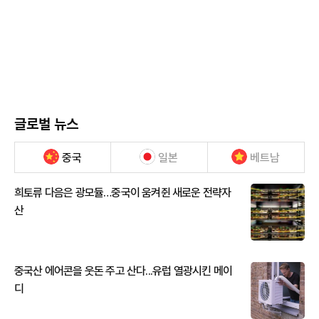
글로벌 뉴스
중국
일본
베트남
희토류 다음은 광모듈…중국이 움켜쥔 새로운 전략자
산
중국산 에어콘을 웃돈 주고 산다...유럽 열광시킨 메이
디