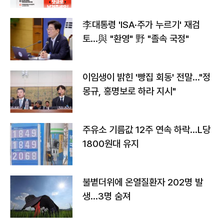
李대통령 'ISA·주가 누르기' 재검
토…與 "환영" 野 "졸속 국정"
이임생이 밝힌 '빵집 회동' 전말…"정
몽규, 홍명보로 하라 지시"
주유소 기름값 12주 연속 하락…L당
1800원대 유지
불볕더위에 온열질환자 202명 발
생…3명 숨져