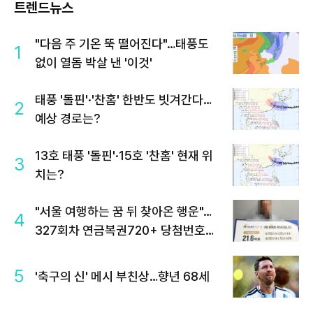
트렌드뉴스
"다음 주 기온 뚝 떨어진다"…태풍도
1
없이 열돔 박살 낸 '이것'
태풍 '돌핀'·'찬홈' 한반도 빗겨간다…
2
예상 경로는?
13호 태풍 '돌핀'·15호 '찬홈' 현재 위
3
치는?
"서울 여행하는 꿈 뒤 찾아온 행운"…
4
327회차 연금복권720+ 당첨번호조
회 주목
5
'축구의 신' 메시 부친상…향년 68세