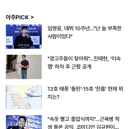
아주PICK >
임영웅, 데뷔 10주년…"난 늘 부족한
사람이었다"
"광고주들이 찾아줘"…진태현, '이숙
캠' 하차 후 근황 공개
13호 태풍 '돌핀'·15호 '찬홈' 현재 위
치는?
"속옷 빨고 졸업식까지"…근육병 학
생 돌본 공익, 코미디언 김규원이었