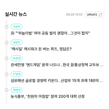
실시간 뉴스
08.09 13:03
UPDATE
4분전
與 "'하늘이법' 여야 공동 발의 괜찮아…그것이 협치"
9분전
'캐시딜' 캐시워크 돈 버는 퀴즈, 정답은?
14분전
관세전쟁 '엔드게임' 윤곽 나오나…한국 新통상정책 교두보 활
용해야
17분전
섬유패션 글로벌 경쟁력 키운다…산업부 15개 과제 180억 지
원
18분전
농식품부, '천원의 아침밥' 참여 200개 대학 선정