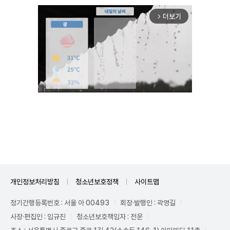
더보기
arrow_forward_ios
Unmute
개인정보처리방침
청소년보호정책
사이트맵
정기간행등록번호 : 서울 아 00493
회장·발행인 : 곽영길
사장·편집인 : 임규진
청소년보호책임자 : 전운