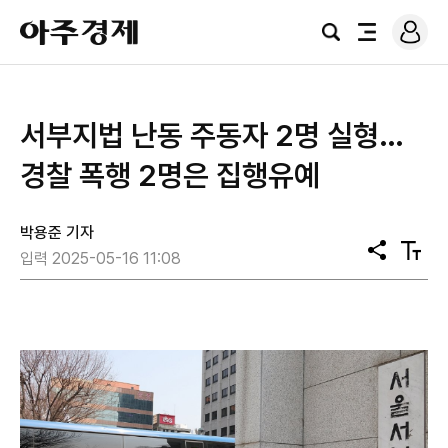
로
아
그
검
전
주
인
색
체
경
메
제
뉴
서부지법 난동 주동자 2명 실형…
경찰 폭행 2명은 집행유예
박용준 기자
공
텍
입력 2025-05-16 11:08
유
스
트
크
기