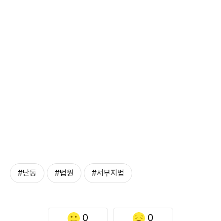
#난동
#법원
#서부지법
0
0