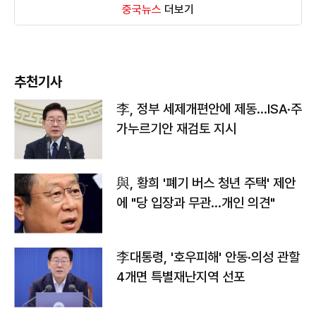
중국뉴스
더보기
추천기사
李, 정부 세제개편안에 제동…ISA·주
가누르기안 재검토 지시
與, 황희 '폐기 버스 청년 주택' 제안
에 "당 입장과 무관…개인 의견"
李대통령, '호우피해' 안동·의성 관할
4개면 특별재난지역 선포