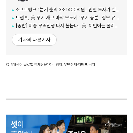
소프트뱅크 1분기 순익 3조1400억원…인텔 투자가 실적 견인
트럼프, 美 무기 재고 바닥 보도에 "무기 충분…정보 유출자에 장기형"
[종합] 미중 무역전쟁 다시 불붙나…美, 이번에는 폴리실리콘 관세 15% 추진
기자의 다른기사
©'5개국어 글로벌 경제신문' 아주경제. 무단전재·재배포 금지