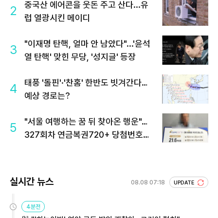
중국산 에어콘을 웃돈 주고 산다...유
2
럽 열광시킨 메이디
"이재명 탄핵, 얼마 안 남았다"...'윤석
3
열 탄핵' 맞힌 무당, '성지글' 등장
태풍 '돌핀'·'찬홈' 한반도 빗겨간다…
4
예상 경로는?
"서울 여행하는 꿈 뒤 찾아온 행운"…
5
327회차 연금복권720+ 당첨번호조
회 주목
실시간 뉴스
08.08 07:18
UPDATE
4분전