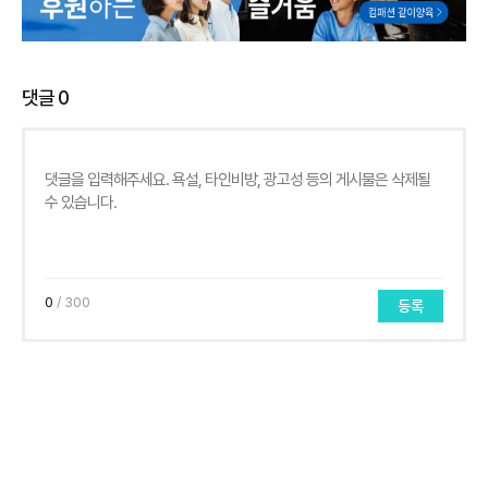
댓글
0
0
/ 300
등록