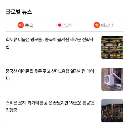
글로벌 뉴스
중국
일본
베트남
희토류 다음은 광모듈…중국이 움켜쥔 새로운 전략자
산
중국산 에어콘을 웃돈 주고 산다...유럽 열광시킨 메이
디
스티븐 로치 '과거의 홍콩'은 끝났지만 '새로운 홍콩'은
진행중