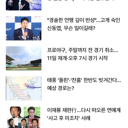
다
"경솔한 언행 깊이 반성"…고개 숙인
신동엽, 무슨 일이길래?
프로야구, 주말까지 전 경기 취소…
11일 재개·오후 7시 경기 시작
태풍 '돌핀'·'찬홈' 한반도 빗겨간다…
예상 경로는?
이재룡 재판行…다시 떠오른 연예계
'사고 후 미조치' 사례