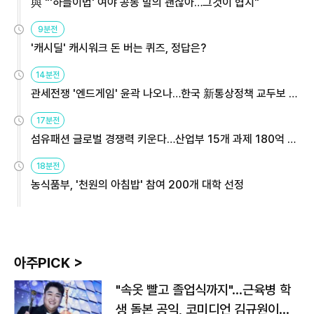
與 "'하늘이법' 여야 공동 발의 괜찮아…그것이 협치"
9분전
'캐시딜' 캐시워크 돈 버는 퀴즈, 정답은?
14분전
관세전쟁 '엔드게임' 윤곽 나오나…한국 新통상정책 교두보 활
용해야
17분전
섬유패션 글로벌 경쟁력 키운다…산업부 15개 과제 180억 지
원
18분전
농식품부, '천원의 아침밥' 참여 200개 대학 선정
아주PICK >
"속옷 빨고 졸업식까지"…근육병 학
생 돌본 공익, 코미디언 김규원이었