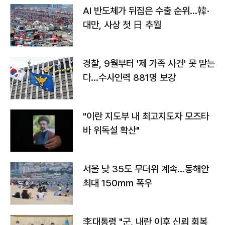
AI 반도체가 뒤집은 수출 순위…韓·
대만, 사상 첫 日 추월
경찰, 9월부터 '제 가족 사건' 못 맡는
다…수사인력 881명 보강
"이란 지도부 내 최고지도자 모즈타
바 위독설 확산"
서울 낮 35도 무더위 계속…동해안
최대 150㎜ 폭우
李대통령 "군, 내란 이후 신뢰 회복