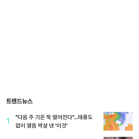
트렌드뉴스
"다음 주 기온 뚝 떨어진다"…태풍도
1
없이 열돔 박살 낸 '이것'