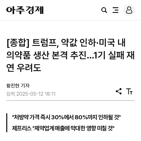
로
아
그
검
전
주
인
색
체
경
메
제
뉴
[종합] 트럼프, 약값 인하·미국 내
의약품 생산 본격 추진…1기 실패 재
연 우려도
황진현 기자
공
텍
입력 2025-05-12 18:11
유
스
트
크
기
"처방약 가격 즉시 30%에서 80%까지 인하될 것"
제프리스 "제약업계 매출에 막대한 영향 미칠 것"