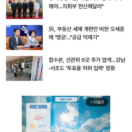
해야…지휘부 헌신해달라"
與, 부동산 세제 개편안 비판 오세훈
에 '맹공'…"공급 억제기"
합수본, 선관위 9곳 추가 압색…강남
·서초도 '투표율 허위 입력' 정황
더보기
arrow_forward_ios