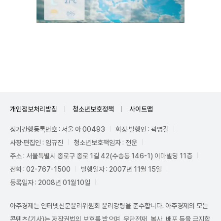
Unmute
개인정보처리방침
청소년보호정책
사이트맵
정기간행등록번호 : 서울 아 00493
회장·발행인 : 곽영길
사장·편집인 : 임규진
청소년보호책임자 : 전운
주소 : 서울특별시 종로구 종로 1길 42(수송동 146-1) 이마빌딩 11층
전화 : 02-767-1500
발행일자 : 2007년 11월 15일
등록일자 : 2008년 01월10일
아주경제는 인터넷신문윤리위원회 윤리강령을 준수합니다. 아주경제의 모든
콘텐츠(기사)는 저작권법의 보호를 받으며, 무단전재, 복사, 배포 등을 금지합