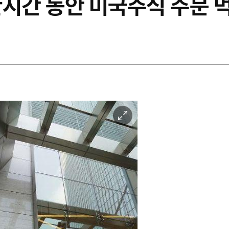
한시간 동안 미국주식 주문
이
미
지
확
대