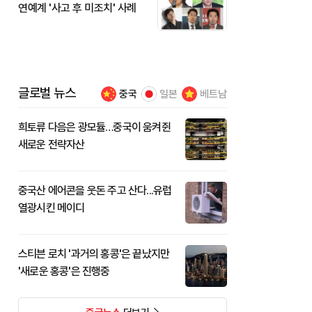
연예계 '사고 후 미조치' 사례
글로벌 뉴스
중국
일본
베트남
희토류 다음은 광모듈…중국이 움켜쥔
새로운 전략자산
중국산 에어콘을 웃돈 주고 산다...유럽
열광시킨 메이디
스티븐 로치 '과거의 홍콩'은 끝났지만
'새로운 홍콩'은 진행중