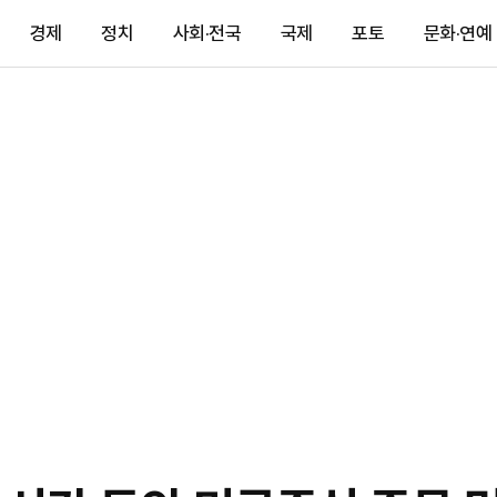
경제
정치
사회·전국
국제
포토
문화·연예