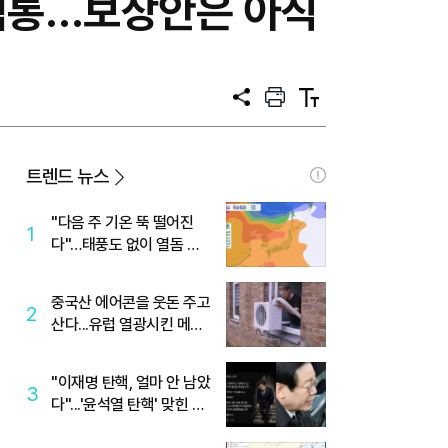
 먹통…보상안은 아직
공
프
텍
유
린
스
트
트
크
기
트렌드 뉴스
"다음 주 기온 뚝 떨어진
1
다"…태풍도 없이 열돔 박
살 낸 '이것'
중국산 에어콘을 웃돈 주고
2
산다...유럽 열광시킨 메이
디
"이재명 탄핵, 얼마 안 남았
3
다"...'윤석열 탄핵' 맞힌 무
당, '성지글' 등장