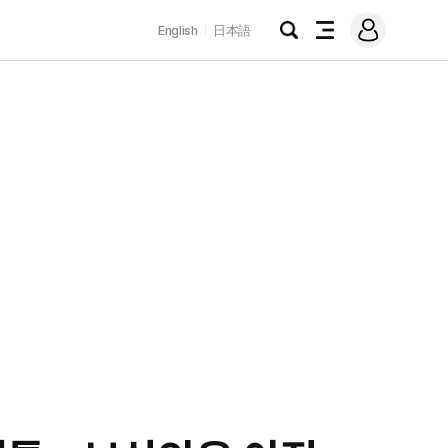
로
English
日本語
그
검
전
인
색
체
메
뉴