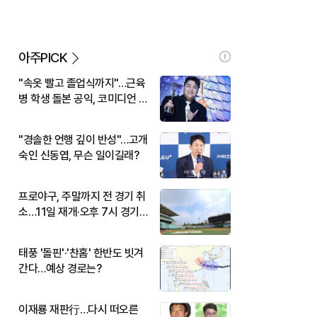
아주PICK
"속옷 빨고 졸업식까지"…근육
병 학생 돌본 공익, 코미디언 김
규원이었다
"경솔한 언행 깊이 반성"…고개
숙인 신동엽, 무슨 일이길래?
프로야구, 주말까지 전 경기 취
소…11일 재개·오후 7시 경기
시작
태풍 '돌핀'·'찬홈' 한반도 빗겨
간다…예상 경로는?
이재룡 재판行…다시 떠오른