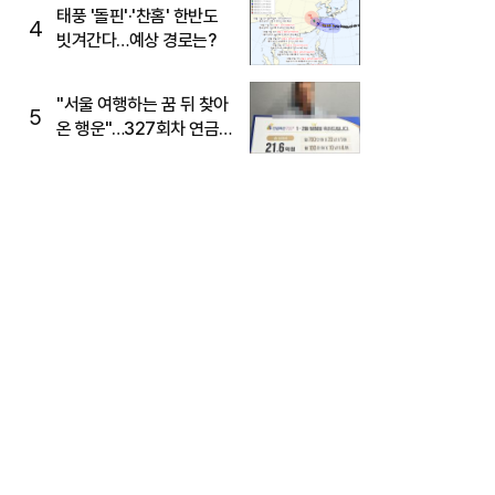
태풍 '돌핀'·'찬홈' 한반도
4
빗겨간다…예상 경로는?
"서울 여행하는 꿈 뒤 찾아
5
온 행운"…327회차 연금
복권720+ 당첨번호조회
주목