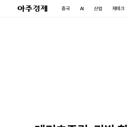
아
중국
AI
산업
재테크
주
경
제