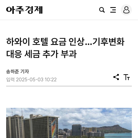
로
아
그
검
전
주
인
색
체
경
메
제
뉴
하와이 호텔 요금 인상…기후변화
대응 세금 추가 부과
송하준 기자
공
텍
입력 2025-05-03 10:22
유
스
트
크
기