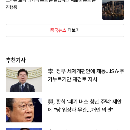
스티븐 로치 '과거의 홍콩'은 끝났지만 '새로운 홍콩'은
진행중
중국뉴스
더보기
추천기사
李, 정부 세제개편안에 제동…ISA·주
가누르기안 재검토 지시
與, 황희 '폐기 버스 청년 주택' 제안
에 "당 입장과 무관…개인 의견"