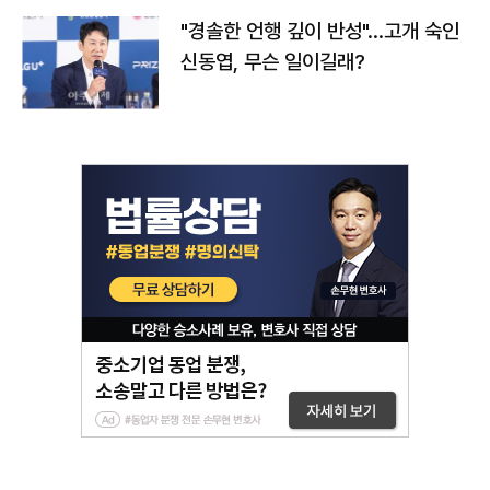
"경솔한 언행 깊이 반성"…고개 숙인
신동엽, 무슨 일이길래?