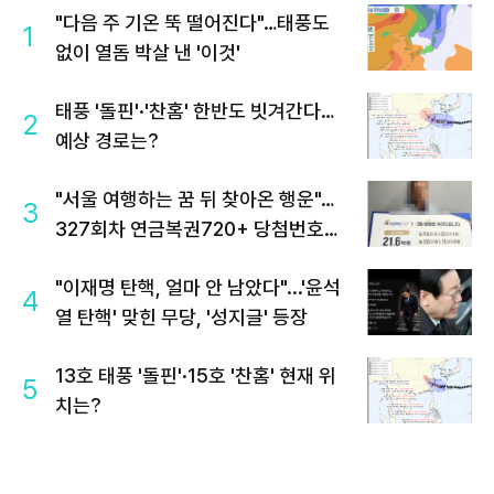
"다음 주 기온 뚝 떨어진다"…태풍도
1
없이 열돔 박살 낸 '이것'
태풍 '돌핀'·'찬홈' 한반도 빗겨간다…
2
예상 경로는?
"서울 여행하는 꿈 뒤 찾아온 행운"…
3
327회차 연금복권720+ 당첨번호조
회 주목
"이재명 탄핵, 얼마 안 남았다"...'윤석
4
열 탄핵' 맞힌 무당, '성지글' 등장
13호 태풍 '돌핀'·15호 '찬홈' 현재 위
5
치는?