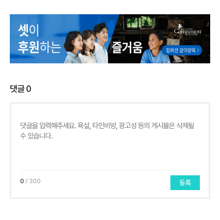
댓글
0
0
/ 300
등록