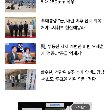
최대 150㎜ 폭우
李대통령 "군, 내란 이후 신뢰 회복
해야…지휘부 헌신해달라"
與, 부동산 세제 개편안 비판 오세훈
에 '맹공'…"공급 억제기"
합수본, 선관위 9곳 추가 압색…강남
·서초도 '투표율 허위 입력' 정황
더보기
arrow_forward_ios