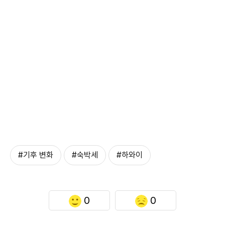
#기후 변화
#숙박세
#하와이
0
0