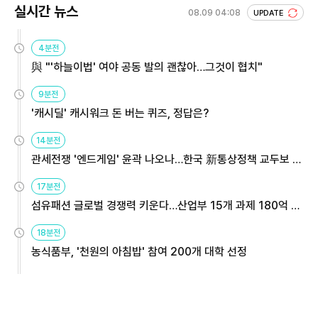
실시간 뉴스
08.09 04:08
UPDATE
4분전
與 "'하늘이법' 여야 공동 발의 괜찮아…그것이 협치"
9분전
'캐시딜' 캐시워크 돈 버는 퀴즈, 정답은?
14분전
관세전쟁 '엔드게임' 윤곽 나오나…한국 新통상정책 교두보 활
용해야
17분전
섬유패션 글로벌 경쟁력 키운다…산업부 15개 과제 180억 지
원
18분전
농식품부, '천원의 아침밥' 참여 200개 대학 선정