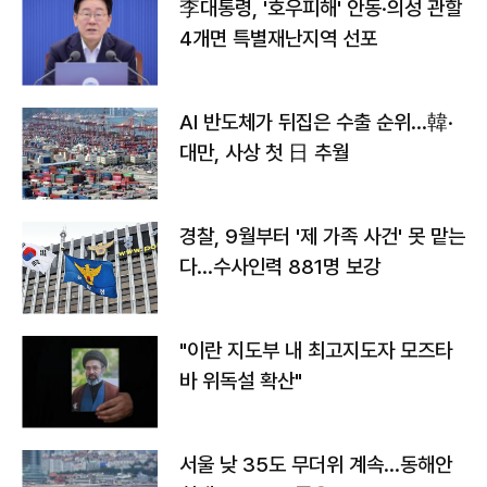
李대통령, '호우피해' 안동·의성 관할
4개면 특별재난지역 선포
AI 반도체가 뒤집은 수출 순위…韓·
대만, 사상 첫 日 추월
경찰, 9월부터 '제 가족 사건' 못 맡는
다…수사인력 881명 보강
"이란 지도부 내 최고지도자 모즈타
바 위독설 확산"
서울 낮 35도 무더위 계속…동해안