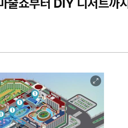
 마술쇼부터 DIY 디저트까
이
미
지
확
대