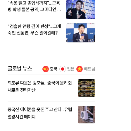
"속옷 빨고 졸업식까지"…근육
병 학생 돌본 공익, 코미디언 김
규원이었다
"경솔한 언행 깊이 반성"…고개
숙인 신동엽, 무슨 일이길래?
글로벌 뉴스
중국
일본
베트남
희토류 다음은 광모듈…중국이 움켜쥔
새로운 전략자산
중국산 에어콘을 웃돈 주고 산다...유럽
열광시킨 메이디