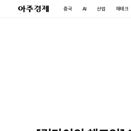
아
중국
AI
산업
재테크
주
경
제