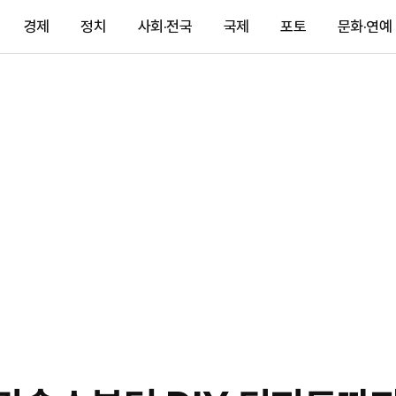
경제
정치
사회·전국
국제
포토
문화·연예