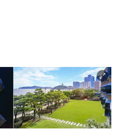
이
미
지
확
대