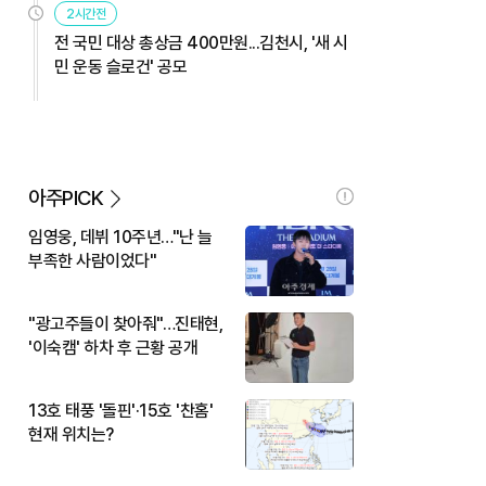
2시간전
전 국민 대상 총상금 400만원...김천시, '새 시
민 운동 슬로건' 공모
아주PICK
임영웅, 데뷔 10주년…"난 늘
부족한 사람이었다"
"광고주들이 찾아줘"…진태현,
'이숙캠' 하차 후 근황 공개
13호 태풍 '돌핀'·15호 '찬홈'
현재 위치는?