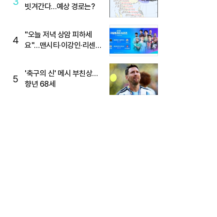
3
빗겨간다…예상 경로는?
"오늘 저녁 상암 피하세
4
요"…맨시티·이강인·리센느
뜬다, 6호선 혼잡 예상
'축구의 신' 메시 부친상…
5
향년 68세