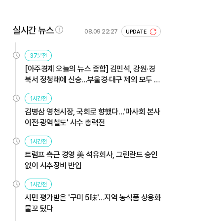
실시간 뉴스
08.09 22:27
UPDATE
37분전
[아주경제 오늘의 뉴스 종합] 김민석, 강원·경
북서 정청래에 신승…부울경·대구 제외 모두 웃
었다 外
1시간전
김병삼 영천시장, 국회로 향했다…'마사회 본사
이전·광역철도' 사수 총력전
1시간전
트럼프 측근 경영 美 석유회사, 그린란드 승인
없이 시추장비 반입
1시간전
시민 평가받은 '구미 5味'…지역 농식품 상용화
물꼬 텄다