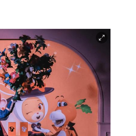
이
미
지
확
대