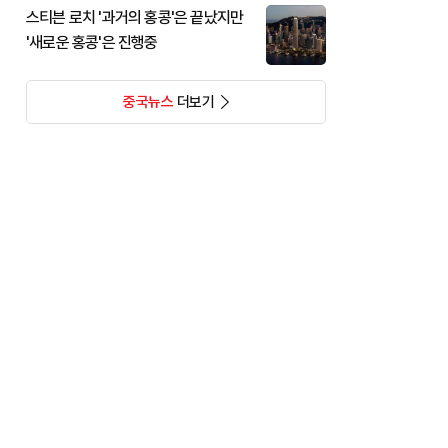
스티븐 로치 '과거의 홍콩'은 끝났지만
'새로운 홍콩'은 진행중
중국뉴스
더보기