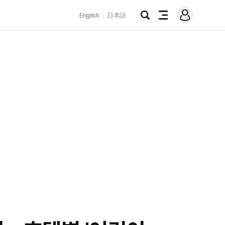
로
English
日本語
그
검
전
인
색
체
메
뉴