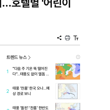
지…호텔별 '어린이
공
프
텍
유
린
스
트
트
크
기
트렌드 뉴스
"다음 주 기온 뚝 떨어진
1
다"…태풍도 없이 열돔 박
살 낸 '이것'
태풍 '찬홈' 한국 오나…예
2
상 경로 보니
태풍 '돌핀'·'찬홈' 한반도