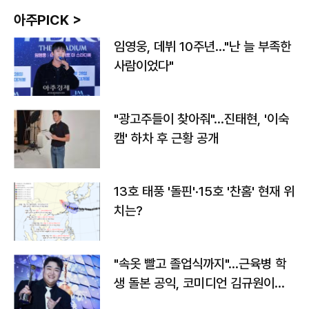
아주PICK >
임영웅, 데뷔 10주년…"난 늘 부족한
사람이었다"
"광고주들이 찾아줘"…진태현, '이숙
캠' 하차 후 근황 공개
13호 태풍 '돌핀'·15호 '찬홈' 현재 위
치는?
"속옷 빨고 졸업식까지"…근육병 학
생 돌본 공익, 코미디언 김규원이었
다