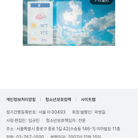
더보기
arrow_forward_ios
Unmute
개인정보처리방침
청소년보호정책
사이트맵
정기간행등록번호 : 서울 아 00493
회장·발행인 : 곽영길
사장·편집인 : 임규진
청소년보호책임자 : 전운
주소 : 서울특별시 종로구 종로 1길 42(수송동 146-1) 이마빌딩 11층
전화 : 02-767-1500
발행일자 : 2007년 11월 15일