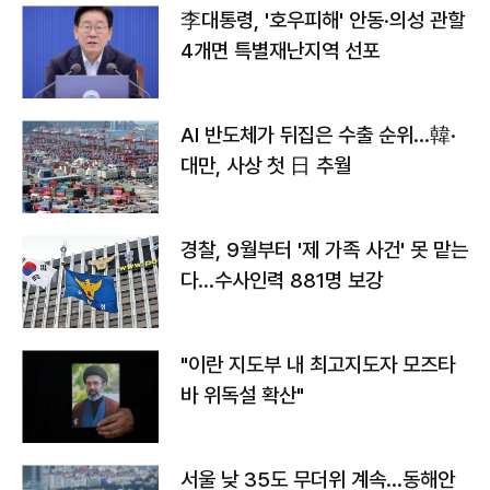
李대통령, '호우피해' 안동·의성 관할
4개면 특별재난지역 선포
AI 반도체가 뒤집은 수출 순위…韓·
대만, 사상 첫 日 추월
경찰, 9월부터 '제 가족 사건' 못 맡는
다…수사인력 881명 보강
"이란 지도부 내 최고지도자 모즈타
바 위독설 확산"
서울 낮 35도 무더위 계속…동해안