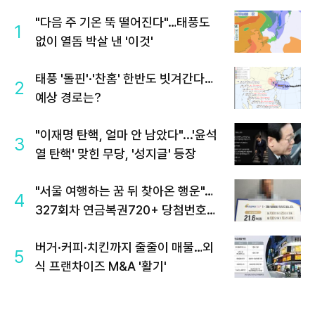
"다음 주 기온 뚝 떨어진다"…태풍도
1
없이 열돔 박살 낸 '이것'
태풍 '돌핀'·'찬홈' 한반도 빗겨간다…
2
예상 경로는?
"이재명 탄핵, 얼마 안 남았다"...'윤석
3
열 탄핵' 맞힌 무당, '성지글' 등장
"서울 여행하는 꿈 뒤 찾아온 행운"…
4
327회차 연금복권720+ 당첨번호조
회 주목
버거·커피·치킨까지 줄줄이 매물…외
5
식 프랜차이즈 M&A '활기'