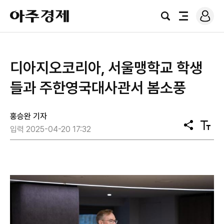
로
아
그
검
전
주
인
색
체
경
메
제
뉴
디아지오코리아, 서울맹학교 학생
들과 주한영국대사관서 봄소풍
홍승완 기자
공
텍
입력 2025-04-20 17:32
유
스
트
크
기