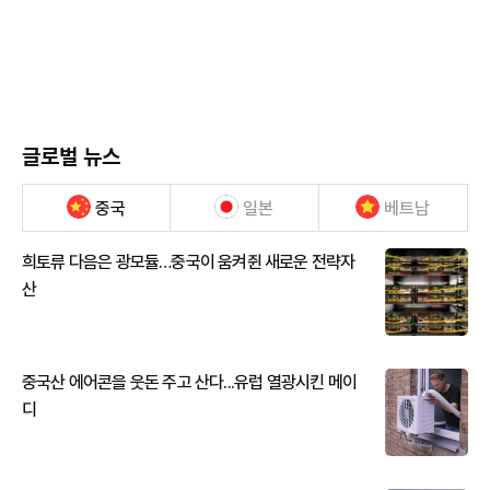
글로벌 뉴스
중국
일본
베트남
희토류 다음은 광모듈…중국이 움켜쥔 새로운 전략자
산
중국산 에어콘을 웃돈 주고 산다...유럽 열광시킨 메이
디