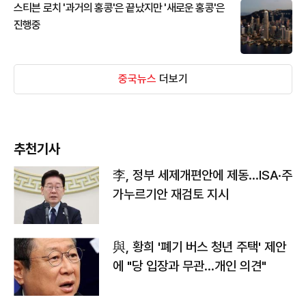
스티븐 로치 '과거의 홍콩'은 끝났지만 '새로운 홍콩'은
진행중
중국뉴스
더보기
추천기사
李, 정부 세제개편안에 제동…ISA·주
가누르기안 재검토 지시
與, 황희 '폐기 버스 청년 주택' 제안
에 "당 입장과 무관…개인 의견"