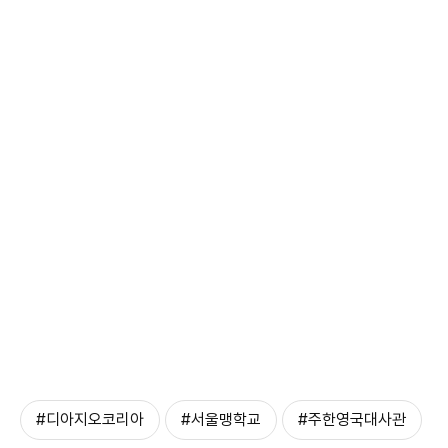
#디아지오코리아
#서울맹학교
#주한영국대사관