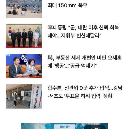
최대 150㎜ 폭우
李대통령 "군, 내란 이후 신뢰 회복
해야…지휘부 헌신해달라"
與, 부동산 세제 개편안 비판 오세훈
에 '맹공'…"공급 억제기"
합수본, 선관위 9곳 추가 압색…강남
·서초도 '투표율 허위 입력' 정황