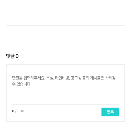
댓글
0
0
/ 300
등록