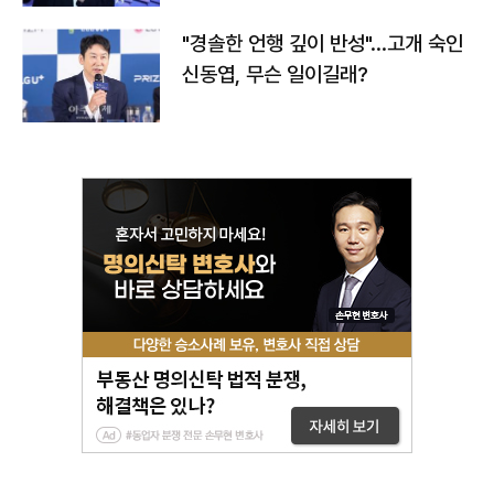
"경솔한 언행 깊이 반성"…고개 숙인
신동엽, 무슨 일이길래?