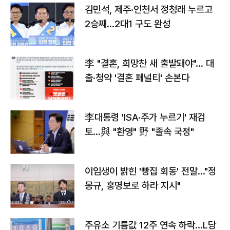
김민석, 제주·인천서 정청래 누르고
2승째…2대1 구도 완성
李 "결혼, 희망찬 새 출발돼야"… 대
출·청약 '결혼 페널티' 손본다
李대통령 'ISA·주가 누르기' 재검
토…與 "환영" 野 "졸속 국정"
이임생이 밝힌 '빵집 회동' 전말…"정
몽규, 홍명보로 하라 지시"
주유소 기름값 12주 연속 하락…L당