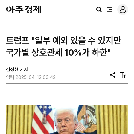
로
아
그
검
전
주
인
색
체
경
메
제
뉴
트럼프 "일부 예외 있을 수 있지만
국가별 상호관세 10%가 하한"
김성현 기자
공
텍
입력 2025-04-12 09:42
유
스
트
크
기