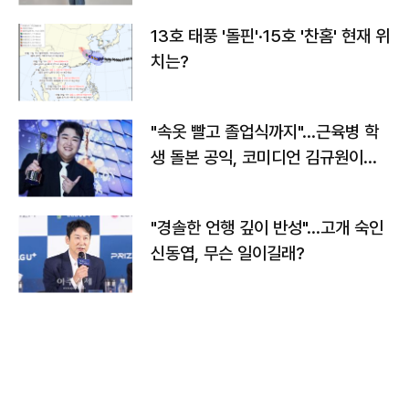
13호 태풍 '돌핀'·15호 '찬홈' 현재 위
치는?
"속옷 빨고 졸업식까지"…근육병 학
생 돌본 공익, 코미디언 김규원이었
다
"경솔한 언행 깊이 반성"…고개 숙인
신동엽, 무슨 일이길래?