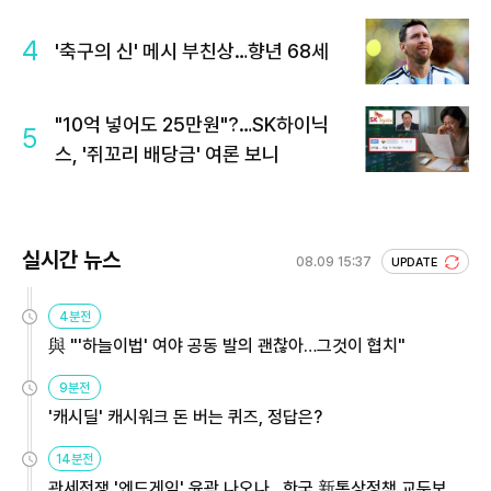
4
'축구의 신' 메시 부친상…향년 68세
"10억 넣어도 25만원"?…SK하이닉
5
스, '쥐꼬리 배당금' 여론 보니
실시간 뉴스
08.09 15:37
UPDATE
4분전
與 "'하늘이법' 여야 공동 발의 괜찮아…그것이 협치"
9분전
'캐시딜' 캐시워크 돈 버는 퀴즈, 정답은?
14분전
관세전쟁 '엔드게임' 윤곽 나오나…한국 新통상정책 교두보 활