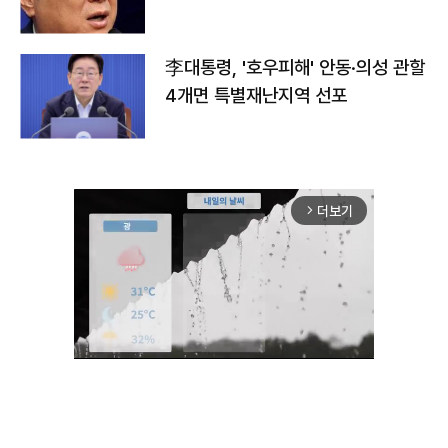
李대통령, '호우피해' 안동·의성 관할
4개면 특별재난지역 선포
더보기
arrow_forward_ios
Unmute