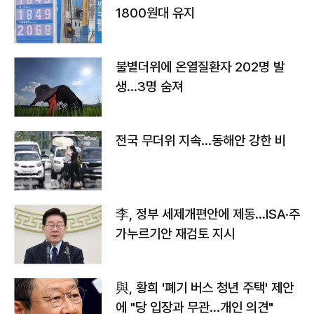
1800원대 유지
불볕더위에 온열질환자 202명 발
생…3명 숨져
전국 무더위 지속…동해안 강한 비
李, 정부 세제개편안에 제동…ISA·주
가누르기안 재검토 지시
與, 황희 '폐기 버스 청년 주택' 제안
에 "당 입장과 무관…개인 의견"