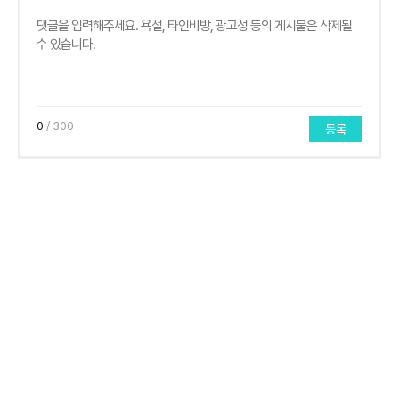
0
/ 300
등록