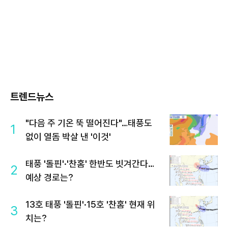
트렌드뉴스
"다음 주 기온 뚝 떨어진다"…태풍도
1
없이 열돔 박살 낸 '이것'
태풍 '돌핀'·'찬홈' 한반도 빗겨간다…
2
예상 경로는?
13호 태풍 '돌핀'·15호 '찬홈' 현재 위
3
치는?