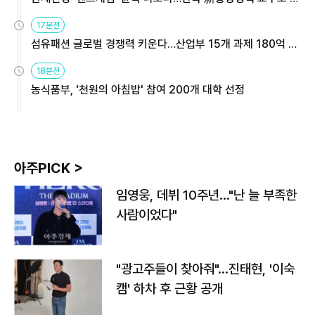
용해야
17분전
섬유패션 글로벌 경쟁력 키운다…산업부 15개 과제 180억 지
원
18분전
농식품부, '천원의 아침밥' 참여 200개 대학 선정
아주PICK >
임영웅, 데뷔 10주년…"난 늘 부족한
사람이었다"
"광고주들이 찾아줘"…진태현, '이숙
캠' 하차 후 근황 공개