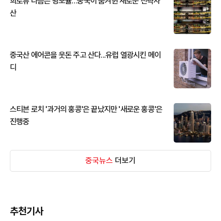
희토류 다음은 광모듈…중국이 움켜쥔 새로운 전략자
산
중국산 에어콘을 웃돈 주고 산다...유럽 열광시킨 메이
디
스티븐 로치 '과거의 홍콩'은 끝났지만 '새로운 홍콩'은
진행중
중국뉴스
더보기
추천기사