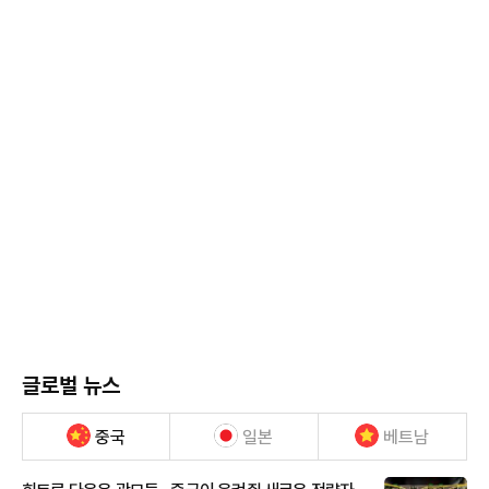
글로벌 뉴스
중국
일본
베트남