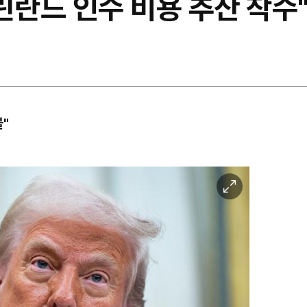
부, 그린란드 인수 비용 추산 착수
"
이
미
지
확
대