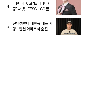
'티웨이' 벗고 '트리니티항
4
공' 새 옷…"FSC·LCC 틈
새, SSC 전략으로 공략"
신남성연대 배인규 대표 사
5
망…인천 아파트서 숨진 채
발견