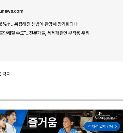
junews.com
.26%↑…복잡해진 셈법에 관망세 장기화되나
 불안해질 수도"…전문가들, 세제개편안 부작용 우려
포 금지