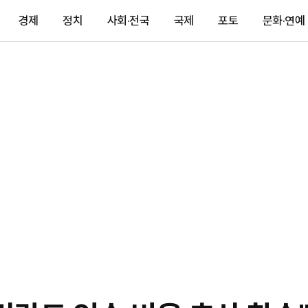
경제
정치
사회·전국
국제
포토
문화·연예