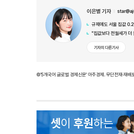
이은별 기자
star@a
규제에도 서울 집값 0
"집값보다 전월세가 더
기자의 다른기사
©'5개국어 글로벌 경제신문' 아주경제. 무단전재·재배