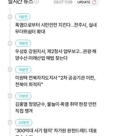
실시간 뉴스
08.07 11:28
UPDATE
11분전
폭염으로부터 시민안전 지킨다…전주시, 실내
무더위쉼터 확대
13분전
우상호 강원지사, 제2청사 업무보고...관광·해
양수산·미래산업 해법 찾는다
15분전
이원택 전북자치도지사 "2차 공공기관 이전,
전북이 최적지"
17분전
김홍열 청양군수, 물놀이·폭염 취약 현장 안전
직접 챙겨
22분전
'300억대 사기 혐의' 차가원 원헌드레드 대표