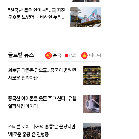
"한국산 물은 안마셔"…日 지진
구호품 보냈더니 비하한 누리
꾼
글로벌 뉴스
중국
일본
베트남
희토류 다음은 광모듈…중국이 움켜쥔
새로운 전략자산
중국산 에어콘을 웃돈 주고 산다...유럽
열광시킨 메이디
스티븐 로치 '과거의 홍콩'은 끝났지만
'새로운 홍콩'은 진행중