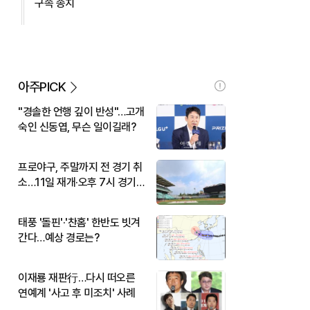
구속 송치
아주PICK
"경솔한 언행 깊이 반성"…고개
숙인 신동엽, 무슨 일이길래?
프로야구, 주말까지 전 경기 취
소…11일 재개·오후 7시 경기
시작
태풍 '돌핀'·'찬홈' 한반도 빗겨
간다…예상 경로는?
이재룡 재판行…다시 떠오른
연예계 '사고 후 미조치' 사례