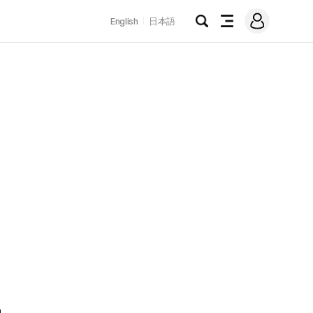
로
English
日本語
그
검
전
인
색
체
메
뉴