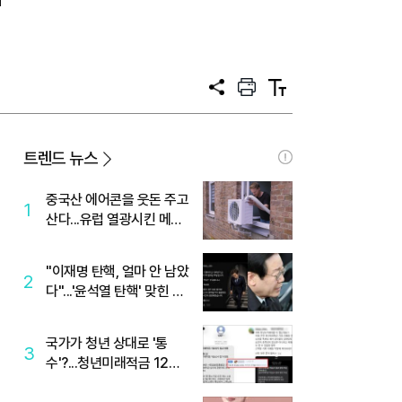
"
공
프
텍
유
린
스
트
트
크
기
트렌드 뉴스
중국산 에어콘을 웃돈 주고
1
산다...유럽 열광시킨 메이
디
"이재명 탄핵, 얼마 안 남았
2
다"...'윤석열 탄핵' 맞힌 무
당, '성지글' 등장
국가가 청년 상대로 '통
3
수'?...청년미래적금 12%
준다더니 "응, 오류야"