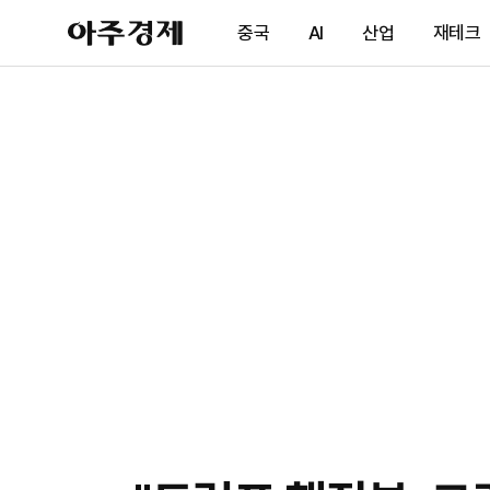
아
중국
AI
산업
재테크
주
경
제