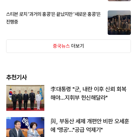
스티븐 로치 '과거의 홍콩'은 끝났지만 '새로운 홍콩'은
진행중
중국뉴스
더보기
추천기사
李대통령 "군, 내란 이후 신뢰 회복
해야…지휘부 헌신해달라"
與, 부동산 세제 개편안 비판 오세훈
에 '맹공'…"공급 억제기"