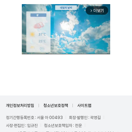
더보기
arrow_forward_ios
Unmute
개인정보처리방침
청소년보호정책
사이트맵
정기간행등록번호 : 서울 아 00493
회장·발행인 : 곽영길
사장·편집인 : 임규진
청소년보호책임자 : 전운