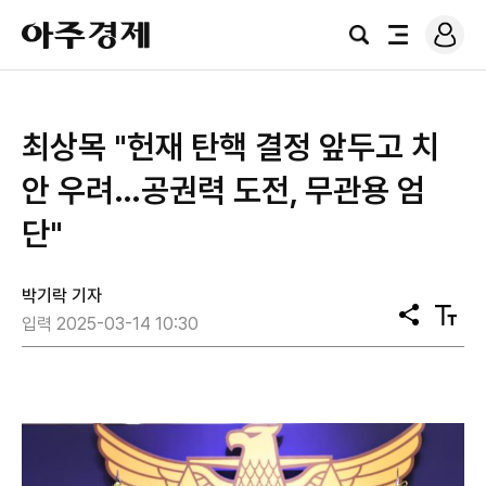
로
아
그
검
전
주
인
색
체
경
메
제
뉴
최상목 "헌재 탄핵 결정 앞두고 치
안 우려…공권력 도전, 무관용 엄
단"
박기락 기자
공
텍
입력 2025-03-14 10:30
유
스
트
크
기