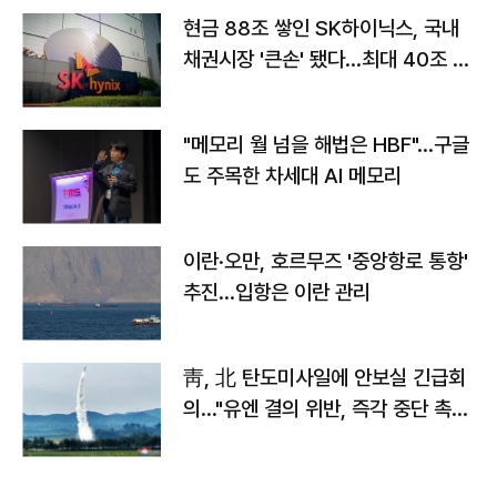
현금 88조 쌓인 SK하이닉스, 국내
채권시장 '큰손' 됐다…최대 40조 투
자
"메모리 월 넘을 해법은 HBF"…구글
도 주목한 차세대 AI 메모리
이란·오만, 호르무즈 '중앙항로 통항'
추진…입항은 이란 관리
靑, 北 탄도미사일에 안보실 긴급회
의…"유엔 결의 위반, 즉각 중단 촉
구"