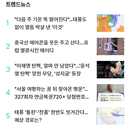
트렌드뉴스
"다음 주 기온 뚝 떨어진다"…태풍도
1
없이 열돔 박살 낸 '이것'
중국산 에어콘을 웃돈 주고 산다...유
2
럽 열광시킨 메이디
"이재명 탄핵, 얼마 안 남았다"...'윤석
3
열 탄핵' 맞힌 무당, '성지글' 등장
"서울 여행하는 꿈 뒤 찾아온 행운"…
4
327회차 연금복권720+ 당첨번호조
회 주목
태풍 '돌핀'·'찬홈' 한반도 빗겨간다…
5
예상 경로는?