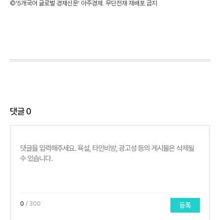
©'5개국어 글로벌 경제신문' 아주경제. 무단전재·재배포 금지
댓글
0
0
/ 300
등록