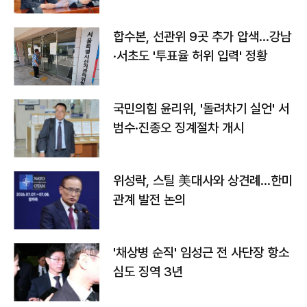
합수본, 선관위 9곳 추가 압색…강남
·서초도 '투표율 허위 입력' 정황
국민의힘 윤리위, '돌려차기 실언' 서
범수·진종오 징계절차 개시
위성락, 스틸 美대사와 상견례…한미
관계 발전 논의
'채상병 순직' 임성근 전 사단장 항소
심도 징역 3년