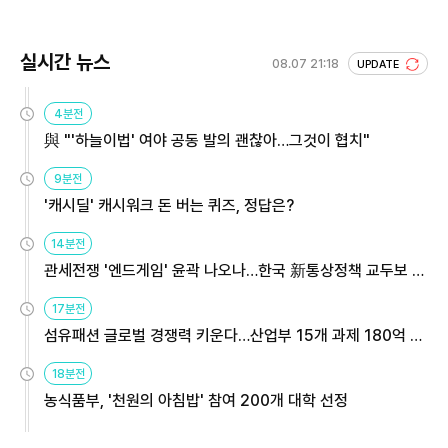
실시간 뉴스
08.07 21:18
UPDATE
4분전
與 "'하늘이법' 여야 공동 발의 괜찮아…그것이 협치"
9분전
'캐시딜' 캐시워크 돈 버는 퀴즈, 정답은?
14분전
관세전쟁 '엔드게임' 윤곽 나오나…한국 新통상정책 교두보 활
용해야
17분전
섬유패션 글로벌 경쟁력 키운다…산업부 15개 과제 180억 지
원
18분전
농식품부, '천원의 아침밥' 참여 200개 대학 선정