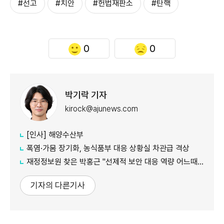
#선고
#치안
#헌법재판소
#탄핵
0
0
박기락 기자
kirock@ajunews.com
[인사] 해양수산부
폭염·가뭄 장기화, 농식품부 대응 상황실 차관급 격상
재정정보원 찾은 박홍근 "선제적 보안 대응 역량 어느때보다 중요"
기자의 다른기사