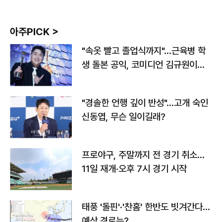
아주PICK >
"속옷 빨고 졸업식까지"…근육병 학
생 돌본 공익, 코미디언 김규원이었
다
"경솔한 언행 깊이 반성"…고개 숙인
신동엽, 무슨 일이길래?
프로야구, 주말까지 전 경기 취소…
11일 재개·오후 7시 경기 시작
태풍 '돌핀'·'찬홈' 한반도 빗겨간다…
예상 경로는?