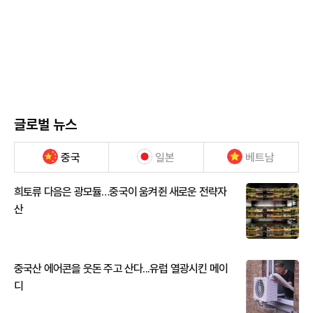
글로벌 뉴스
중국
일본
베트남
희토류 다음은 광모듈…중국이 움켜쥔 새로운 전략자
산
중국산 에어콘을 웃돈 주고 산다...유럽 열광시킨 메이
디