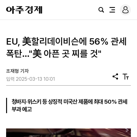
로
아
그
검
전
주
인
색
체
경
메
제
뉴
EU, 美할리데이비슨에 56％ 관세
폭탄…"美 아픈 곳 찌를 것"
조재형 기자
공
텍
입력 2025-03-13 10:01
유
스
트
크
기
청바지·위스키 등 상징적 미국산 제품에 최대 50% 관세
부과 예고