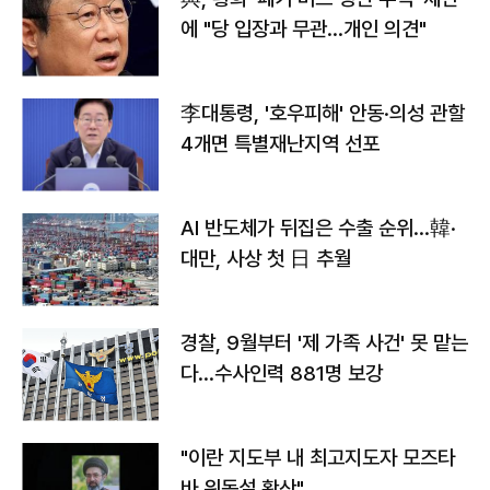
에 "당 입장과 무관…개인 의견"
李대통령, '호우피해' 안동·의성 관할
4개면 특별재난지역 선포
AI 반도체가 뒤집은 수출 순위…韓·
대만, 사상 첫 日 추월
경찰, 9월부터 '제 가족 사건' 못 맡는
다…수사인력 881명 보강
"이란 지도부 내 최고지도자 모즈타
바 위독설 확산"