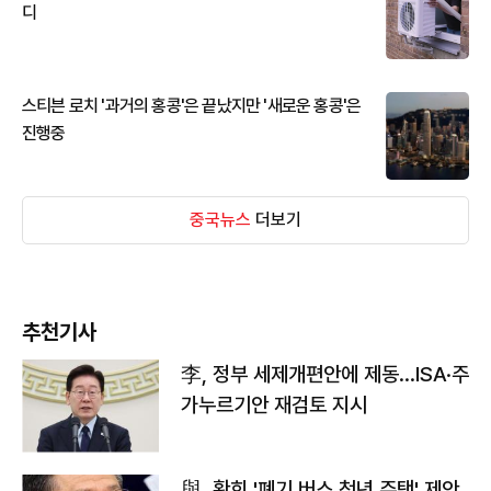
디
스티븐 로치 '과거의 홍콩'은 끝났지만 '새로운 홍콩'은
진행중
중국뉴스
더보기
추천기사
李, 정부 세제개편안에 제동…ISA·주
가누르기안 재검토 지시
與, 황희 '폐기 버스 청년 주택' 제안