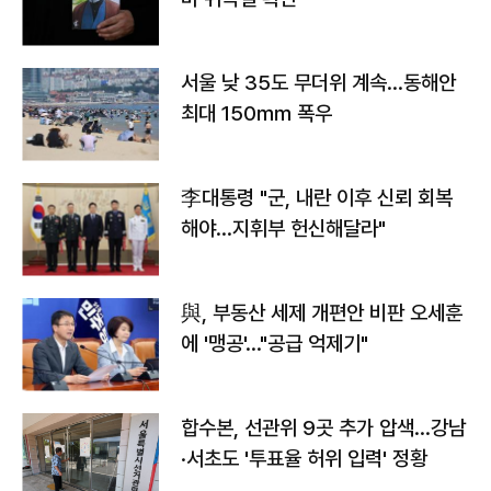
서울 낮 35도 무더위 계속…동해안
최대 150㎜ 폭우
李대통령 "군, 내란 이후 신뢰 회복
해야…지휘부 헌신해달라"
與, 부동산 세제 개편안 비판 오세훈
에 '맹공'…"공급 억제기"
합수본, 선관위 9곳 추가 압색…강남
·서초도 '투표율 허위 입력' 정황