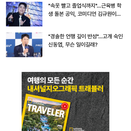
"속옷 빨고 졸업식까지"…근육병 학
생 돌본 공익, 코미디언 김규원이었
다
"경솔한 언행 깊이 반성"…고개 숙인
신동엽, 무슨 일이길래?