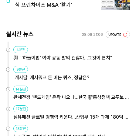
5
식 프랜차이즈 M&A '활기'
실시간 뉴스
08.08 21:06
UPDATE
4분전
與 "'하늘이법' 여야 공동 발의 괜찮아…그것이 협치"
9분전
'캐시딜' 캐시워크 돈 버는 퀴즈, 정답은?
14분전
관세전쟁 '엔드게임' 윤곽 나오나…한국 新통상정책 교두보 활
용해야
17분전
섬유패션 글로벌 경쟁력 키운다…산업부 15개 과제 180억 지
원
18분전