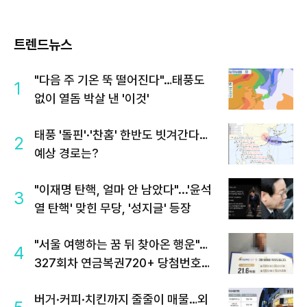
트렌드뉴스
"다음 주 기온 뚝 떨어진다"…태풍도
1
없이 열돔 박살 낸 '이것'
태풍 '돌핀'·'찬홈' 한반도 빗겨간다…
2
예상 경로는?
"이재명 탄핵, 얼마 안 남았다"...'윤석
3
열 탄핵' 맞힌 무당, '성지글' 등장
"서울 여행하는 꿈 뒤 찾아온 행운"…
4
327회차 연금복권720+ 당첨번호조
회 주목
버거·커피·치킨까지 줄줄이 매물…외