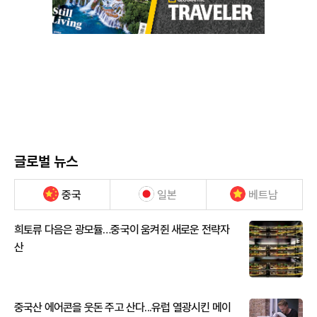
글로벌 뉴스
중국
일본
베트남
희토류 다음은 광모듈…중국이 움켜쥔 새로운 전략자
산
중국산 에어콘을 웃돈 주고 산다...유럽 열광시킨 메이