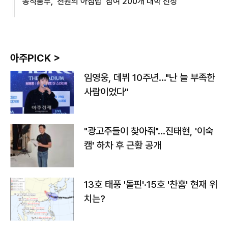
농식품부, '천원의 아침밥' 참여 200개 대학 선정
아주PICK >
임영웅, 데뷔 10주년…"난 늘 부족한
사람이었다"
"광고주들이 찾아줘"…진태현, '이숙
캠' 하차 후 근황 공개
13호 태풍 '돌핀'·15호 '찬홈' 현재 위
치는?