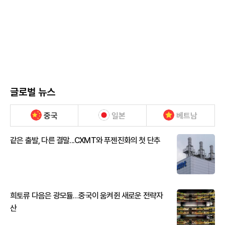
글로벌 뉴스
중국
일본
베트남
같은 출발, 다른 결말...CXMT와 푸젠진화의 첫 단추
희토류 다음은 광모듈…중국이 움켜쥔 새로운 전략자
산