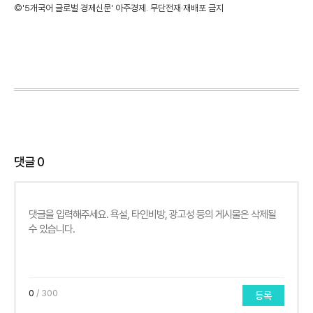
©'5개국어 글로벌 경제신문' 아주경제. 무단전재·재배포 금지
댓글
0
0
/ 300
등록