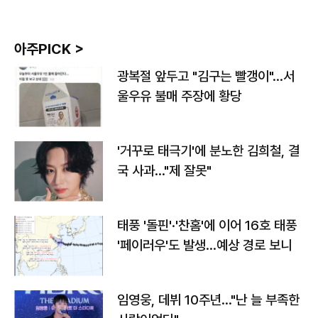
아주PICK >
광복절 앞두고 "김구는 빨갱이"…서
울우유 불매 주장에 황당
'거꾸로 태극기'에 분노한 김희철, 결
국 사과…"제 잘못"
태풍 '돌핀'·'찬홈'에 이어 16호 태풍
'페이러우'도 발생…예상 경로 보니
임영웅, 데뷔 10주년…"난 늘 부족한