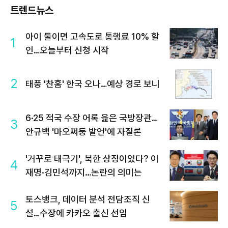
트렌드뉴스
아이 둘이면 고속도로 통행료 10% 할
1
인…오늘부터 신청 시작
2
태풍 '찬홈' 한국 오나…예상 경로 보니
6·25 적국 수장 어록 읊은 국방장관…
3
안규백 '마오쩌둥 발언'에 자질론
'거꾸로 태극기', 북한 상징이었다? 이
4
재명·김민석까지…논란의 의미는
토스뱅크, 데이터 분석 전담조직 신
5
설…수장에 카카오 출신 선임