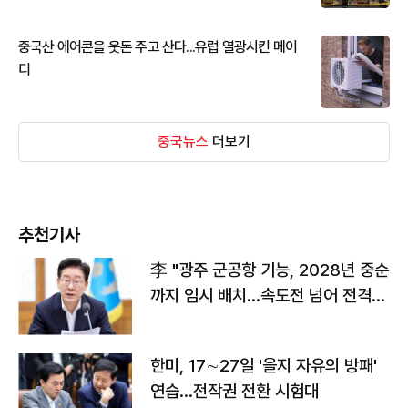
중국산 에어콘을 웃돈 주고 산다...유럽 열광시킨 메이
디
중국뉴스
더보기
추천기사
李 "광주 군공항 기능, 2028년 중순
까지 임시 배치…속도전 넘어 전격
전"
한미, 17∼27일 '을지 자유의 방패'
연습…전작권 전환 시험대