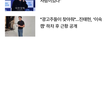
사람이었다"
"광고주들이 찾아줘"…진태현, '이숙
캠' 하차 후 근황 공개