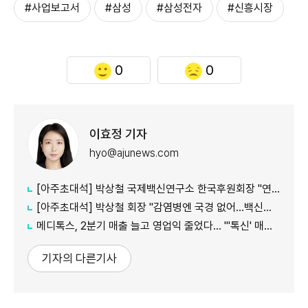
#사업보고서
#삼성
#삼성전자
#신흥시장
0
0
이효정 기자
hyo@ajunews.com
[아주초대석] 박상철 국제백신연구소 한국후원회장 "연구·생산·인력 상시 협력을"
[아주초대석] 박상철 회장 "감염병엔 국경 없어…백신은 한 국가 자산 아닌 세계 인구 지키는 것"
메디톡스, 2분기 매출 늘고 영업익 줄었다… "'톡신' 매출 증가 견인"
기자의 다른기사