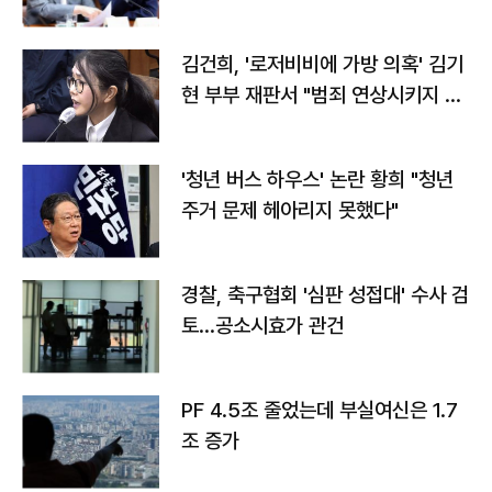
김건희, '로저비비에 가방 의혹' 김기
현 부부 재판서 "범죄 연상시키지 말
라"
'청년 버스 하우스' 논란 황희 "청년
주거 문제 헤아리지 못했다"
경찰, 축구협회 '심판 성접대' 수사 검
토…공소시효가 관건
PF 4.5조 줄었는데 부실여신은 1.7
조 증가