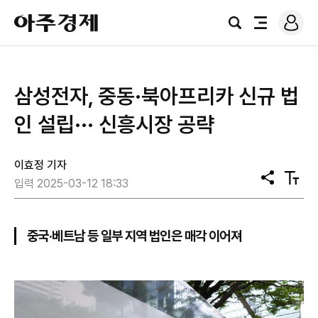
로
아
그
검
전
주
인
색
체
경
메
제
뉴
삼성전자, 중동·북아프리카 신규 법
인 설립··· 신흥시장 공략
이효정 기자
공
텍
입력 2025-03-12 18:33
유
스
트
크
기
중국·베트남 등 일부 지역 법인은 매각 이어져