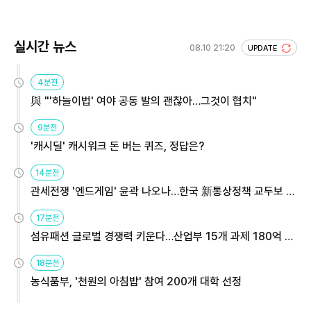
실시간 뉴스
08.10 21:20
UPDATE
4분전
與 "'하늘이법' 여야 공동 발의 괜찮아…그것이 협치"
9분전
'캐시딜' 캐시워크 돈 버는 퀴즈, 정답은?
14분전
관세전쟁 '엔드게임' 윤곽 나오나…한국 新통상정책 교두보 활
용해야
17분전
섬유패션 글로벌 경쟁력 키운다…산업부 15개 과제 180억 지
원
18분전
농식품부, '천원의 아침밥' 참여 200개 대학 선정