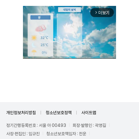
더보기
arrow_forward_ios
Unmute
개인정보처리방침
청소년보호정책
사이트맵
정기간행등록번호 : 서울 아 00493
회장·발행인 : 곽영길
사장·편집인 : 임규진
청소년보호책임자 : 전운