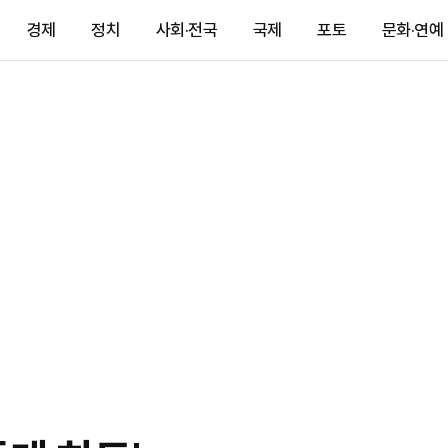
경제
정치
사회·전국
국제
포토
문화·연예