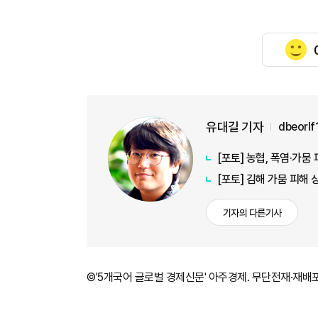
유대길 기자
dbeorl
[포토] 농협, 폭염·가
[포토] 김해 가뭄 피해
기자의 다른기사
©'5개국어 글로벌 경제신문' 아주경제. 무단전재·재배