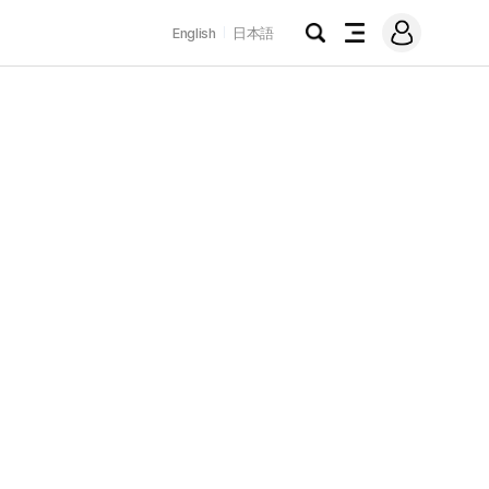
로
English
日本語
그
검
전
인
색
체
메
뉴