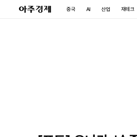
아
중국
AI
산업
재테크
주
경
제