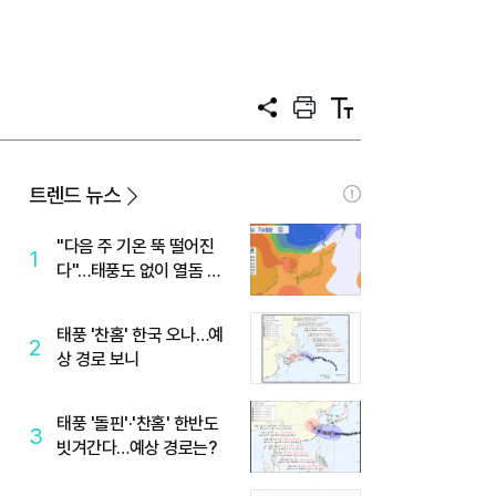
공
프
텍
유
린
스
트
트
크
기
트렌드 뉴스
"다음 주 기온 뚝 떨어진
1
다"…태풍도 없이 열돔 박
살 낸 '이것'
태풍 '찬홈' 한국 오나…예
2
상 경로 보니
태풍 '돌핀'·'찬홈' 한반도
3
빗겨간다…예상 경로는?