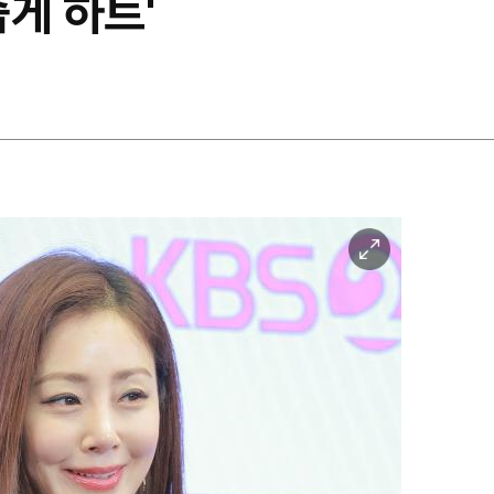
줍게 하트'
이
미
지
확
대