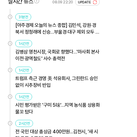
실시간 뉴스
08.09 22:20
UPDATE
31분전
[아주경제 오늘의 뉴스 종합] 김민석, 강원·경
북서 정청래에 신승…부울경·대구 제외 모두 웃
었다 外
1시간전
김병삼 영천시장, 국회로 향했다…'마사회 본사
이전·광역철도' 사수 총력전
1시간전
트럼프 측근 경영 美 석유회사, 그린란드 승인
없이 시추장비 반입
1시간전
시민 평가받은 '구미 5味'…지역 농식품 상용화
물꼬 텄다
2시간전
전 국민 대상 총상금 400만원...김천시, '새 시