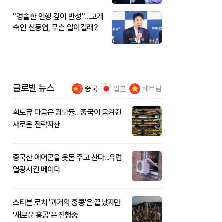
"경솔한 언행 깊이 반성"…고개
숙인 신동엽, 무슨 일이길래?
글로벌 뉴스
중국
일본
베트남
희토류 다음은 광모듈…중국이 움켜쥔
새로운 전략자산
중국산 에어콘을 웃돈 주고 산다...유럽
열광시킨 메이디
스티븐 로치 '과거의 홍콩'은 끝났지만
'새로운 홍콩'은 진행중