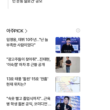
민 운동 슬로건' 공모
아주PICK
임영웅, 데뷔 10주년…"난 늘
부족한 사람이었다"
"광고주들이 찾아줘"…진태현,
'이숙캠' 하차 후 근황 공개
13호 태풍 '돌핀'·15호 '찬홈'
현재 위치는?
"속옷 빨고 졸업식까지"…근육
병 학생 돌본 공익, 코미디언 김
규원이었다