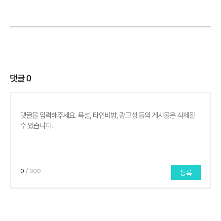
댓글
0
0
/ 300
등록