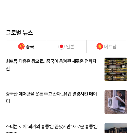
글로벌 뉴스
중국
일본
베트남
희토류 다음은 광모듈…중국이 움켜쥔 새로운 전략자
산
중국산 에어콘을 웃돈 주고 산다...유럽 열광시킨 메이
디
스티븐 로치 '과거의 홍콩'은 끝났지만 '새로운 홍콩'은