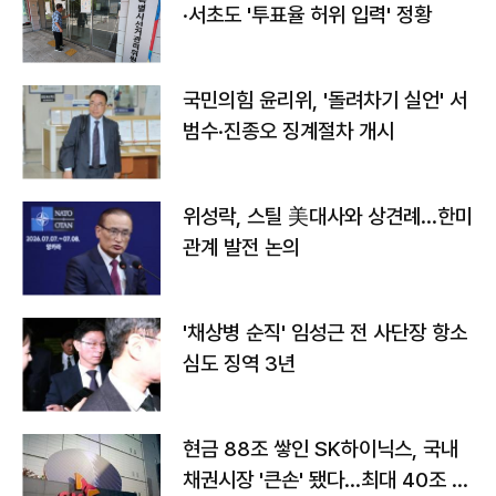
·서초도 '투표율 허위 입력' 정황
국민의힘 윤리위, '돌려차기 실언' 서
범수·진종오 징계절차 개시
위성락, 스틸 美대사와 상견례…한미
관계 발전 논의
'채상병 순직' 임성근 전 사단장 항소
심도 징역 3년
현금 88조 쌓인 SK하이닉스, 국내
채권시장 '큰손' 됐다…최대 40조 투