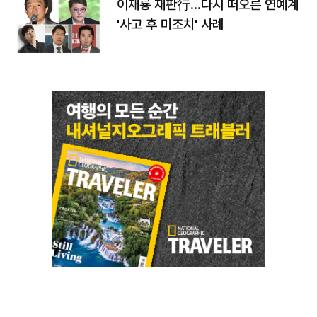
이재룡 재판行…다시 떠오른 연예계
'사고 후 미조치' 사례