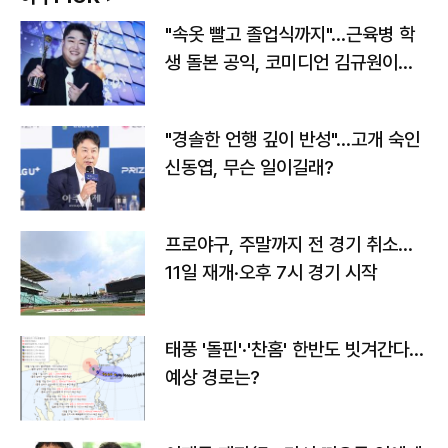
"속옷 빨고 졸업식까지"…근육병 학
생 돌본 공익, 코미디언 김규원이었
다
"경솔한 언행 깊이 반성"…고개 숙인
신동엽, 무슨 일이길래?
프로야구, 주말까지 전 경기 취소…
11일 재개·오후 7시 경기 시작
태풍 '돌핀'·'찬홈' 한반도 빗겨간다…
예상 경로는?