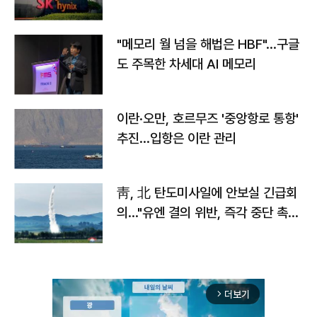
자
"메모리 월 넘을 해법은 HBF"…구글
도 주목한 차세대 AI 메모리
이란·오만, 호르무즈 '중앙항로 통항'
추진…입항은 이란 관리
靑, 北 탄도미사일에 안보실 긴급회
의…"유엔 결의 위반, 즉각 중단 촉
구"
더보기
arrow_forward_ios