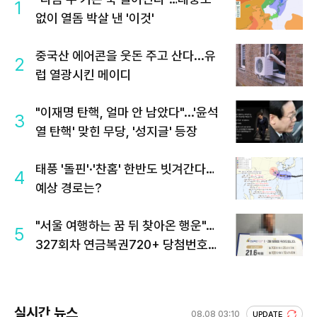
1
없이 열돔 박살 낸 '이것'
중국산 에어콘을 웃돈 주고 산다...유
2
럽 열광시킨 메이디
"이재명 탄핵, 얼마 안 남았다"...'윤석
3
열 탄핵' 맞힌 무당, '성지글' 등장
태풍 '돌핀'·'찬홈' 한반도 빗겨간다…
4
예상 경로는?
"서울 여행하는 꿈 뒤 찾아온 행운"…
5
327회차 연금복권720+ 당첨번호조
회 주목
실시간 뉴스
08.08 03:10
UPDATE