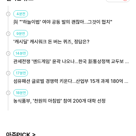
4분전
與 "'하늘이법' 여야 공동 발의 괜찮아…그것이 협치"
9분전
'캐시딜' 캐시워크 돈 버는 퀴즈, 정답은?
14분전
관세전쟁 '엔드게임' 윤곽 나오나…한국 新통상정책 교두보 활
용해야
17분전
섬유패션 글로벌 경쟁력 키운다…산업부 15개 과제 180억 지
원
18분전
농식품부, '천원의 아침밥' 참여 200개 대학 선정
아주PICK >