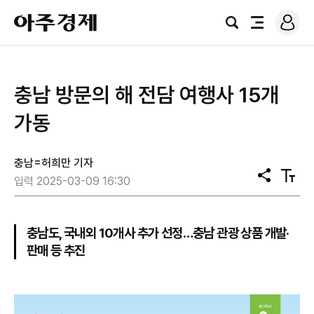
로
아
그
검
전
주
인
색
체
경
메
제
뉴
충남 방문의 해 전담 여행사 15개
가동
충남=허희만 기자
공
텍
입력 2025-03-09 16:30
유
스
트
크
기
충남도, 국내외 10개사 추가 선정…충남 관광 상품 개발·
판매 등 추진