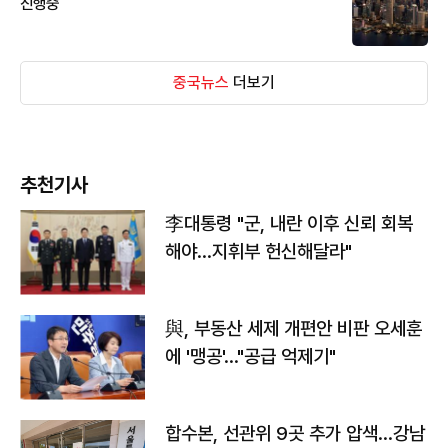
진행중
중국뉴스
더보기
추천기사
李대통령 "군, 내란 이후 신뢰 회복
해야…지휘부 헌신해달라"
與, 부동산 세제 개편안 비판 오세훈
에 '맹공'…"공급 억제기"
합수본, 선관위 9곳 추가 압색…강남