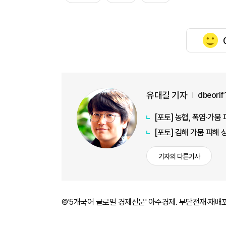
유대길 기자
dbeorl
[포토] 농협, 폭염·가
[포토] 김해 가뭄 피해
기자의 다른기사
©'5개국어 글로벌 경제신문' 아주경제. 무단전재·재배