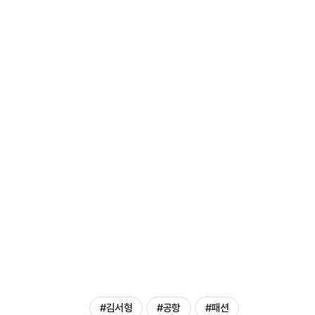
#김서형
#공항
#패션