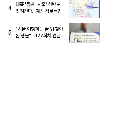
태풍 '돌핀'·'찬홈' 한반도
4
빗겨간다…예상 경로는?
"서울 여행하는 꿈 뒤 찾아
5
온 행운"…327회차 연금
복권720+ 당첨번호조회
주목