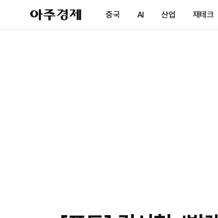
아
중국
AI
산업
재테크
주
경
제