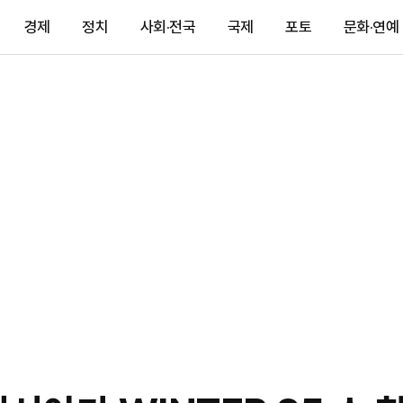
경제
정치
사회·전국
국제
포토
문화·연예