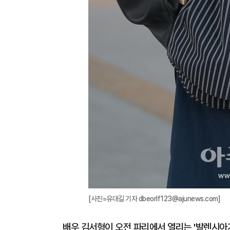
[사진=유대길 기자 dbeorlf123@ajunews.com]
배우 김서형이 오전 파리에서 열리는 '발렌시아가(B