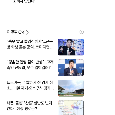
소비자 만난다
아주PICK
"속옷 빨고 졸업식까지"…근육
병 학생 돌본 공익, 코미디언 김
규원이었다
"경솔한 언행 깊이 반성"…고개
숙인 신동엽, 무슨 일이길래?
프로야구, 주말까지 전 경기 취
소…11일 재개·오후 7시 경기
시작
태풍 '돌핀'·'찬홈' 한반도 빗겨
간다…예상 경로는?