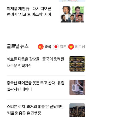
이재룡 재판行…다시 떠오른
연예계 '사고 후 미조치' 사례
글로벌 뉴스
중국
일본
베트남
희토류 다음은 광모듈…중국이 움켜쥔
새로운 전략자산
중국산 에어콘을 웃돈 주고 산다...유럽
열광시킨 메이디
스티븐 로치 '과거의 홍콩'은 끝났지만
'새로운 홍콩'은 진행중