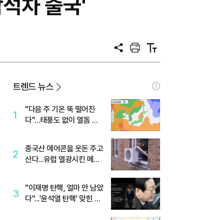
참석차 출국'
공
프
텍
유
린
스
트
트
크
기
트렌드 뉴스
"다음 주 기온 뚝 떨어진
1
다"…태풍도 없이 열돔 박
살 낸 '이것'
중국산 에어콘을 웃돈 주고
2
산다...유럽 열광시킨 메이
디
"이재명 탄핵, 얼마 안 남았
3
다"...'윤석열 탄핵' 맞힌 무
당, '성지글' 등장