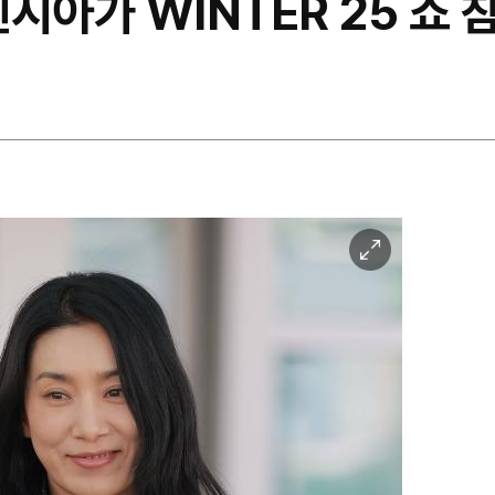
렌시아가 WINTER 25 쇼 
이
미
지
확
대