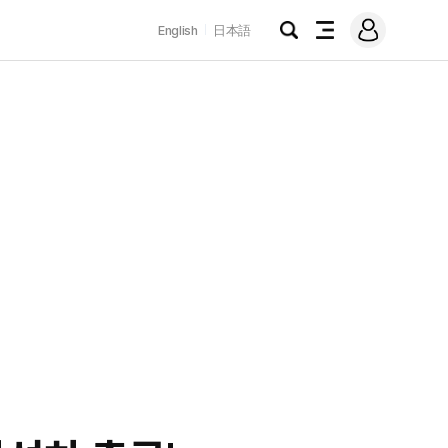
로
English
日本語
그
검
전
인
색
체
메
뉴