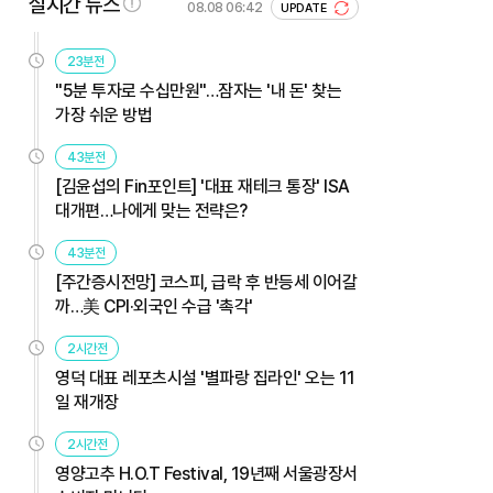
실시간 뉴스
08.08 06:42
UPDATE
23분전
"5분 투자로 수십만원"…잠자는 '내 돈' 찾는
가장 쉬운 방법
43분전
[김윤섭의 Fin포인트] '대표 재테크 통장' ISA
대개편…나에게 맞는 전략은?
43분전
[주간증시전망] 코스피, 급락 후 반등세 이어갈
까…美 CPI·외국인 수급 '촉각'
2시간전
영덕 대표 레포츠시설 '별파랑 집라인' 오는 11
일 재개장
2시간전
영양고추 H.O.T Festival, 19년째 서울광장서