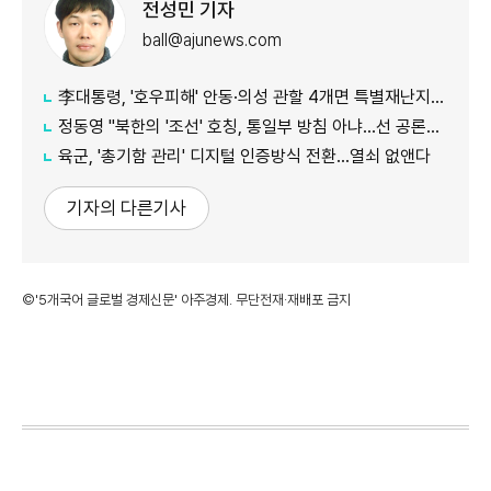
전성민 기자
ball@ajunews.com
李대통령, '호우피해' 안동·의성 관할 4개면 특별재난지역 선포
정동영 "북한의 '조선' 호칭, 통일부 방침 아냐...선 공론화 먼저"
육군, '총기함 관리' 디지털 인증방식 전환…열쇠 없앤다
기자의 다른기사
©'5개국어 글로벌 경제신문' 아주경제. 무단전재·재배포 금지