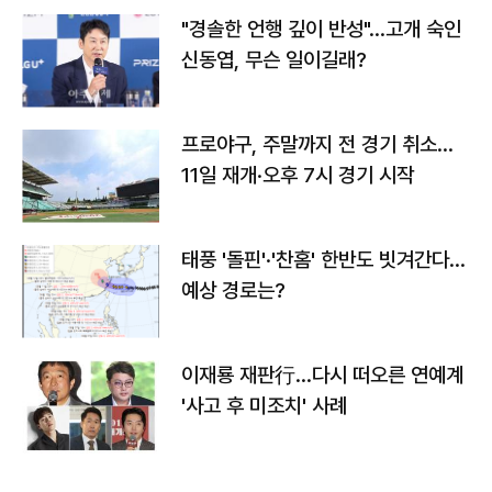
"경솔한 언행 깊이 반성"…고개 숙인
신동엽, 무슨 일이길래?
프로야구, 주말까지 전 경기 취소…
11일 재개·오후 7시 경기 시작
태풍 '돌핀'·'찬홈' 한반도 빗겨간다…
예상 경로는?
이재룡 재판行…다시 떠오른 연예계
'사고 후 미조치' 사례