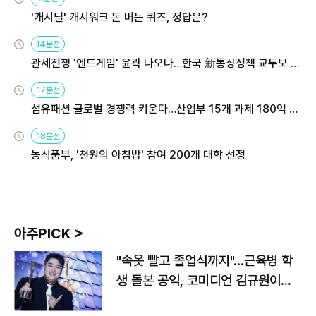
'캐시딜' 캐시워크 돈 버는 퀴즈, 정답은?
14분전
관세전쟁 '엔드게임' 윤곽 나오나…한국 新통상정책 교두보 활
용해야
17분전
섬유패션 글로벌 경쟁력 키운다…산업부 15개 과제 180억 지
원
18분전
농식품부, '천원의 아침밥' 참여 200개 대학 선정
아주PICK >
"속옷 빨고 졸업식까지"…근육병 학
생 돌본 공익, 코미디언 김규원이었
다