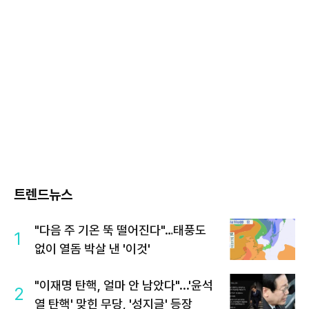
트렌드뉴스
"다음 주 기온 뚝 떨어진다"…태풍도
1
없이 열돔 박살 낸 '이것'
"이재명 탄핵, 얼마 안 남았다"...'윤석
2
열 탄핵' 맞힌 무당, '성지글' 등장