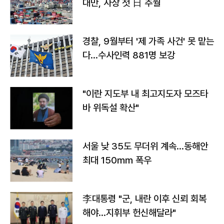
대만, 사상 첫 日 추월
경찰, 9월부터 '제 가족 사건' 못 맡는
다…수사인력 881명 보강
"이란 지도부 내 최고지도자 모즈타
바 위독설 확산"
서울 낮 35도 무더위 계속…동해안
최대 150㎜ 폭우
李대통령 "군, 내란 이후 신뢰 회복
해야…지휘부 헌신해달라"