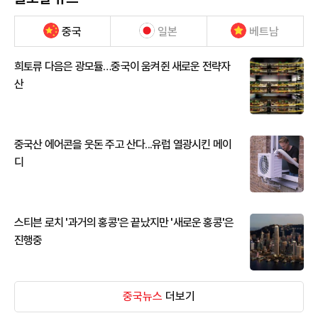
중국
일본
베트남
희토류 다음은 광모듈…중국이 움켜쥔 새로운 전략자
산
중국산 에어콘을 웃돈 주고 산다...유럽 열광시킨 메이
디
스티븐 로치 '과거의 홍콩'은 끝났지만 '새로운 홍콩'은
진행중
중국뉴스
더보기