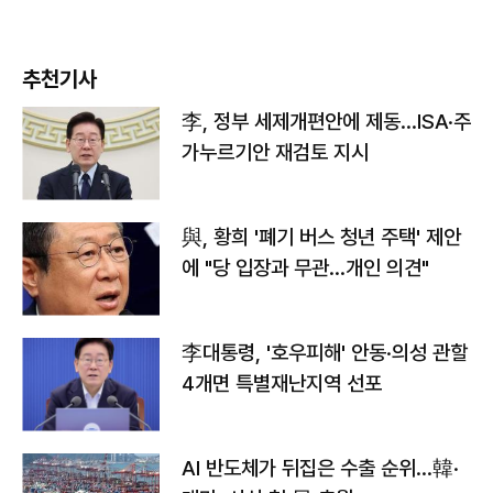
추천기사
李, 정부 세제개편안에 제동…ISA·주
가누르기안 재검토 지시
與, 황희 '폐기 버스 청년 주택' 제안
에 "당 입장과 무관…개인 의견"
李대통령, '호우피해' 안동·의성 관할
4개면 특별재난지역 선포
AI 반도체가 뒤집은 수출 순위…韓·