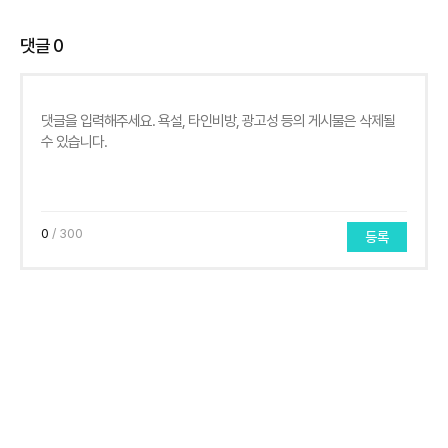
댓글
0
0
/ 300
등록