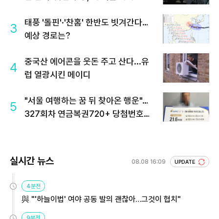
태풍 '돌핀'·'찬홈' 한반도 빗겨간다…
3
예상 경로는?
중국산 에어콘을 웃돈 주고 산다...유
4
럽 열광시킨 메이디
"서울 여행하는 꿈 뒤 찾아온 행운"…
5
327회차 연금복권720+ 당첨번호조
회 주목
실시간 뉴스
08.08 16:09
UPDATE
4분전
與 "'하늘이법' 여야 공동 발의 괜찮아…그것이 협치"
9분전