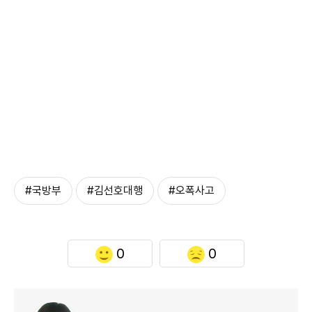
#국방부
#김선호대행
#오폭사고
0
0