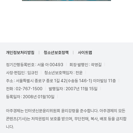
Unmute
개인정보처리방침
청소년보호정책
사이트맵
정기간행등록번호 : 서울 아 00493
회장·발행인 : 곽영길
사장·편집인 : 임규진
청소년보호책임자 : 전운
주소 : 서울특별시 종로구 종로 1길 42(수송동 146-1) 이마빌딩 11층
전화 : 02-767-1500
발행일자 : 2007년 11월 15일
등록일자 : 2008년 01월10일
아주경제는 인터넷신문윤리위원회 윤리강령을 준수합니다. 아주경제의 모든
콘텐츠(기사)는 저작권법의 보호를 받으며, 무단전재, 복사, 배포 등을 금지합
니다.