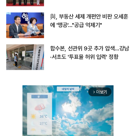
與, 부동산 세제 개편안 비판 오세훈
에 '맹공'…"공급 억제기"
합수본, 선관위 9곳 추가 압색…강남
·서초도 '투표율 허위 입력' 정황
더보기
arrow_forward_ios