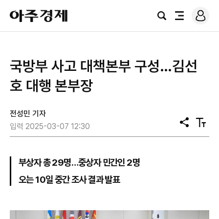
로
아
그
검
전
주
인
색
체
경
메
제
뉴
국방부 사고 대책본부 구성…김선
호 대행 본부장
전성민 기자
공
텍
입력 2025-03-07 12:30
유
스
트
크
기
부상자 총 29명…중상자 민간인 2명
오는 10일 중간 조사 결과 발표