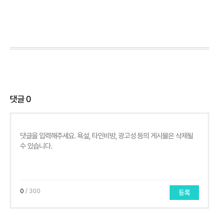
댓글
0
0
/ 300
등록