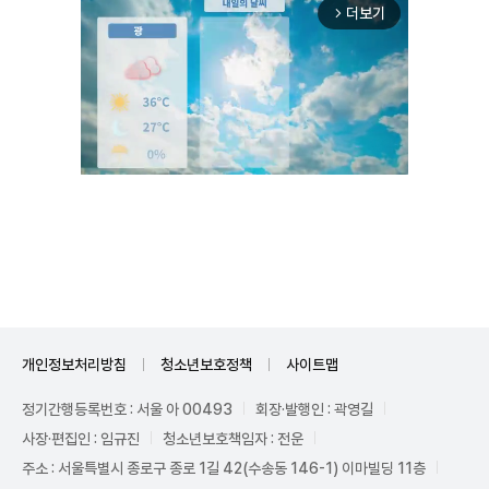
더보기
arrow_forward_ios
Unmute
개인정보처리방침
청소년보호정책
사이트맵
정기간행등록번호 : 서울 아 00493
회장·발행인 : 곽영길
사장·편집인 : 임규진
청소년보호책임자 : 전운
주소 : 서울특별시 종로구 종로 1길 42(수송동 146-1) 이마빌딩 11층