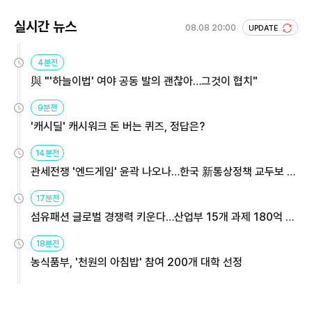
실시간 뉴스
08.08 20:00
UPDATE
4분전
與 "'하늘이법' 여야 공동 발의 괜찮아…그것이 협치"
9분전
'캐시딜' 캐시워크 돈 버는 퀴즈, 정답은?
14분전
관세전쟁 '엔드게임' 윤곽 나오나…한국 新통상정책 교두보 활
용해야
17분전
섬유패션 글로벌 경쟁력 키운다…산업부 15개 과제 180억 지
원
18분전
농식품부, '천원의 아침밥' 참여 200개 대학 선정