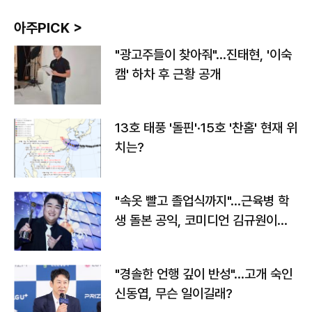
아주PICK >
"광고주들이 찾아줘"…진태현, '이숙
캠' 하차 후 근황 공개
13호 태풍 '돌핀'·15호 '찬홈' 현재 위
치는?
"속옷 빨고 졸업식까지"…근육병 학
생 돌본 공익, 코미디언 김규원이었
다
"경솔한 언행 깊이 반성"…고개 숙인
신동엽, 무슨 일이길래?