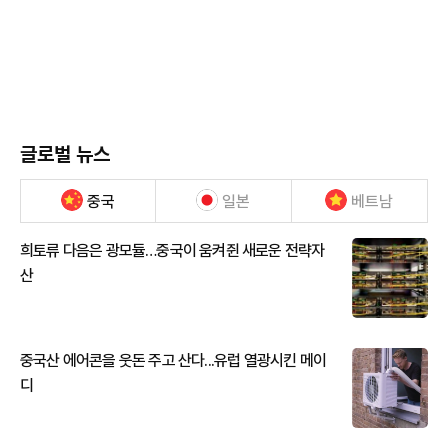
글로벌 뉴스
중국
일본
베트남
희토류 다음은 광모듈…중국이 움켜쥔 새로운 전략자
산
중국산 에어콘을 웃돈 주고 산다...유럽 열광시킨 메이
디