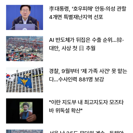
李대통령, '호우피해' 안동·의성 관할
4개면 특별재난지역 선포
AI 반도체가 뒤집은 수출 순위…韓·
대만, 사상 첫 日 추월
경찰, 9월부터 '제 가족 사건' 못 맡는
다…수사인력 881명 보강
"이란 지도부 내 최고지도자 모즈타
바 위독설 확산"