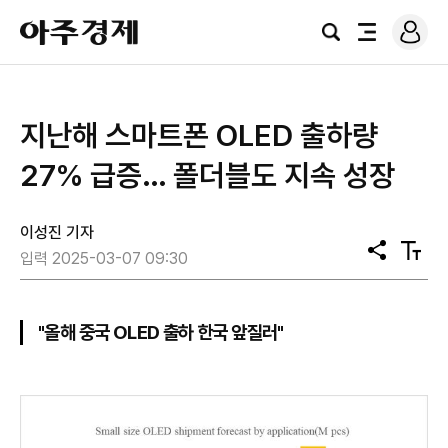
로
아
그
검
전
주
인
색
체
경
메
제
뉴
지난해 스마트폰 OLED 출하량
27% 급증… 폴더블도 지속 성장
이성진 기자
공
텍
입력 2025-03-07 09:30
유
스
트
크
기
"올해 중국 OLED 출하 한국 앞질러"