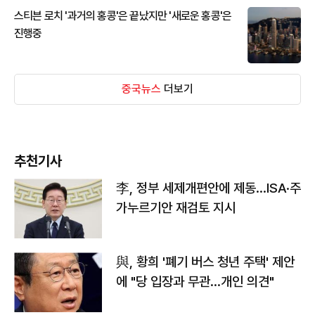
스티븐 로치 '과거의 홍콩'은 끝났지만 '새로운 홍콩'은
진행중
중국뉴스
더보기
추천기사
李, 정부 세제개편안에 제동…ISA·주
가누르기안 재검토 지시
與, 황희 '폐기 버스 청년 주택' 제안
에 "당 입장과 무관…개인 의견"