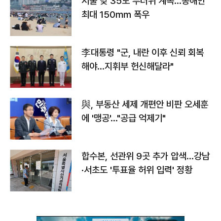
서울 낮 35도 무더위 계속…동해안
최대 150㎜ 폭우
李대통령 "군, 내란 이후 신뢰 회복
해야…지휘부 헌신해달라"
與, 부동산 세제 개편안 비판 오세훈
에 '맹공'…"공급 억제기"
합수본, 선관위 9곳 추가 압색…강남
·서초도 '투표율 허위 입력' 정황