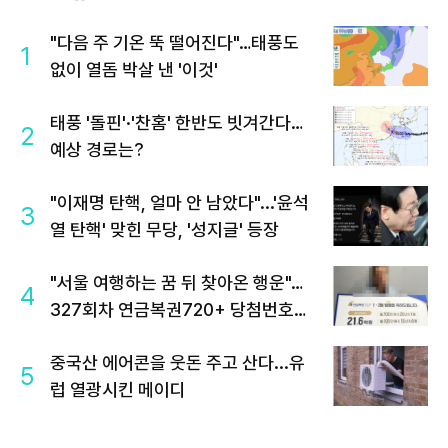
"다음 주 기온 뚝 떨어진다"…태풍도
1
없이 열돔 박살 낸 '이것'
태풍 '돌핀'·'찬홈' 한반도 빗겨간다…
2
예상 경로는?
"이재명 탄핵, 얼마 안 남았다"...'윤석
3
열 탄핵' 맞힌 무당, '성지글' 등장
"서울 여행하는 꿈 뒤 찾아온 행운"…
4
327회차 연금복권720+ 당첨번호조
회 주목
중국산 에어콘을 웃돈 주고 산다...유
5
럽 열광시킨 메이디