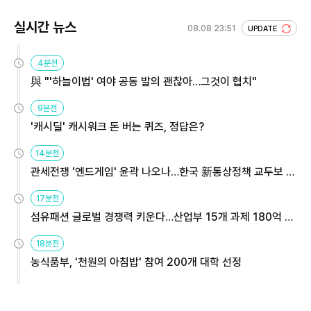
실시간 뉴스
08.08 23:51
UPDATE
4분전
與 "'하늘이법' 여야 공동 발의 괜찮아…그것이 협치"
9분전
'캐시딜' 캐시워크 돈 버는 퀴즈, 정답은?
14분전
관세전쟁 '엔드게임' 윤곽 나오나…한국 新통상정책 교두보 활
용해야
17분전
섬유패션 글로벌 경쟁력 키운다…산업부 15개 과제 180억 지
원
18분전
농식품부, '천원의 아침밥' 참여 200개 대학 선정