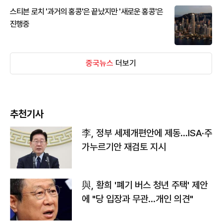
스티븐 로치 '과거의 홍콩'은 끝났지만 '새로운 홍콩'은
진행중
중국뉴스
더보기
추천기사
李, 정부 세제개편안에 제동…ISA·주
가누르기안 재검토 지시
與, 황희 '폐기 버스 청년 주택' 제안
에 "당 입장과 무관…개인 의견"