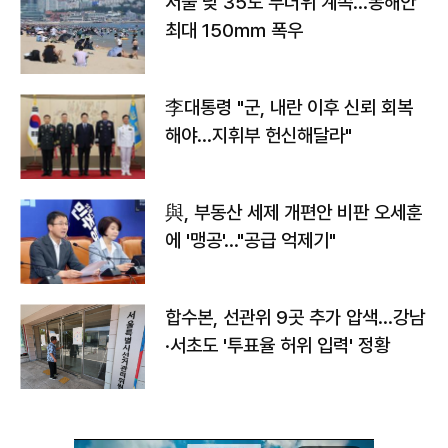
서울 낮 35도 무더위 계속…동해안
최대 150㎜ 폭우
李대통령 "군, 내란 이후 신뢰 회복
해야…지휘부 헌신해달라"
與, 부동산 세제 개편안 비판 오세훈
에 '맹공'…"공급 억제기"
합수본, 선관위 9곳 추가 압색…강남
·서초도 '투표율 허위 입력' 정황