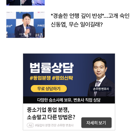
다
"경솔한 언행 깊이 반성"…고개 숙인
신동엽, 무슨 일이길래?