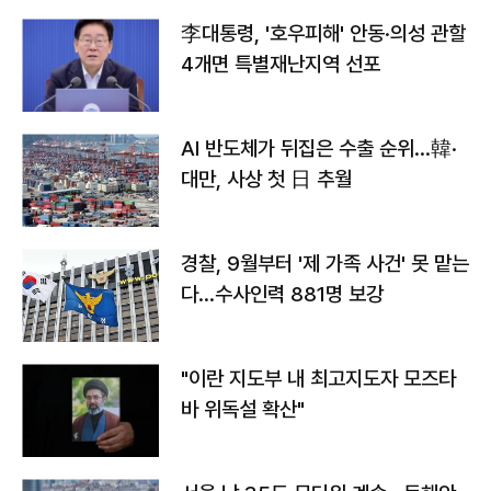
李대통령, '호우피해' 안동·의성 관할
4개면 특별재난지역 선포
AI 반도체가 뒤집은 수출 순위…韓·
대만, 사상 첫 日 추월
경찰, 9월부터 '제 가족 사건' 못 맡는
다…수사인력 881명 보강
"이란 지도부 내 최고지도자 모즈타
바 위독설 확산"