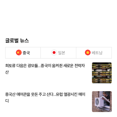
글로벌 뉴스
중국
일본
베트남
희토류 다음은 광모듈…중국이 움켜쥔 새로운 전략자
산
중국산 에어콘을 웃돈 주고 산다...유럽 열광시킨 메이
디