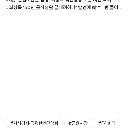
최상목 '50년 공직생활 끝내려하냐' 발언에 韓 "두번 들어가 모두 만류전달"
#거시경제·금융현안간담회
#금융시장
#F4 회의