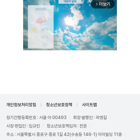
더보기
arrow_forward_ios
Unmute
개인정보처리방침
청소년보호정책
사이트맵
정기간행등록번호 : 서울 아 00493
회장·발행인 : 곽영길
사장·편집인 : 임규진
청소년보호책임자 : 전운
주소 : 서울특별시 종로구 종로 1길 42(수송동 146-1) 이마빌딩 11층