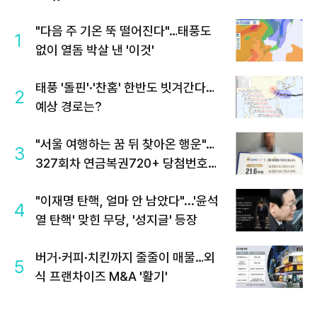
"다음 주 기온 뚝 떨어진다"…태풍도
1
없이 열돔 박살 낸 '이것'
태풍 '돌핀'·'찬홈' 한반도 빗겨간다…
2
예상 경로는?
"서울 여행하는 꿈 뒤 찾아온 행운"…
3
327회차 연금복권720+ 당첨번호조
회 주목
"이재명 탄핵, 얼마 안 남았다"...'윤석
4
열 탄핵' 맞힌 무당, '성지글' 등장
버거·커피·치킨까지 줄줄이 매물…외
5
식 프랜차이즈 M&A '활기'