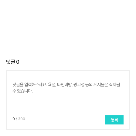
댓글
0
0
/ 300
등록