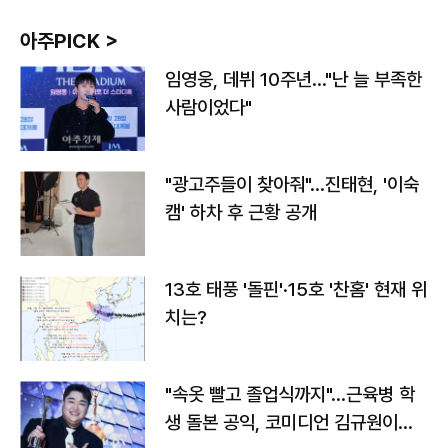
아주PICK >
임영웅, 데뷔 10주년…"난 늘 부족한
사람이었다"
"광고주들이 찾아줘"…진태현, '이숙
캠' 하차 후 근황 공개
13호 태풍 '돌핀'·15호 '찬홈' 현재 위
치는?
"속옷 빨고 졸업식까지"…근육병 학
생 돌본 공익, 코미디언 김규원이었