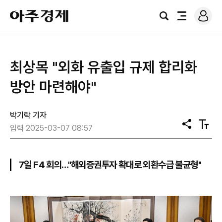
로
아
그
검
전
주
인
색
체
경
메
제
뉴
최상목 "외화 유출입 규제 합리화
방안 마련해야"
박기락 기자
공
텍
입력 2025-03-07 08:57
유
스
트
크
기
7일 F4 회의…"해외증권투자 확대로 외환수급 불균형"