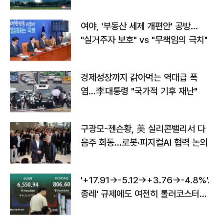
구"
여야, '부동산 세제 개편안' 공방…
"실거주자 보호" vs "무책임의 극치"
경제성장까지 갉아먹는 역대급 폭
염…李대통령 "국가적 기후 재난"
구광모-젠슨황, 美 실리콘밸리서 다
음주 회동…로봇·피지컬AI 협력 논의
'+17.91→-5.12→+3.76→-4.8%'…'
종레' 규제에도 여전히 롤러코스터
타는 코스피