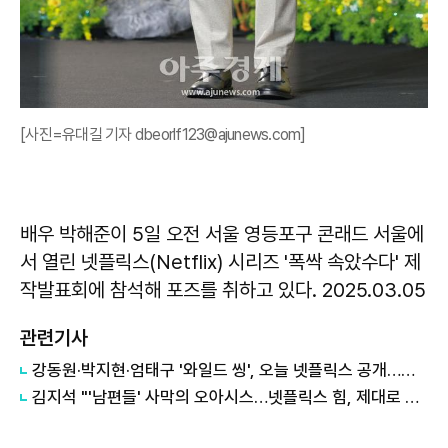
[사진=유대길 기자 dbeorlf123@ajunews.com]
배우 박해준이 5일 오전 서울 영등포구 콘래드 서울에
서 열린 넷플릭스(Netflix) 시리즈 '폭싹 속았수다' 제
작발표회에 참석해 포즈를 취하고 있다. 2025.03.05
관련기사
강동원·박지현·엄태구 '와일드 씽', 오늘 넷플릭스 공개…전 세계 시청자 만난다
김지석 "'남편들' 사막의 오아시스…넷플릭스 힘, 제대로 맛봤죠"