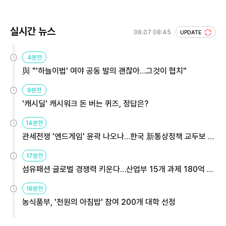
실시간 뉴스
08.07 08:45
UPDATE
4분전
與 "'하늘이법' 여야 공동 발의 괜찮아…그것이 협치"
9분전
'캐시딜' 캐시워크 돈 버는 퀴즈, 정답은?
14분전
관세전쟁 '엔드게임' 윤곽 나오나…한국 新통상정책 교두보 활
용해야
17분전
섬유패션 글로벌 경쟁력 키운다…산업부 15개 과제 180억 지
원
18분전
농식품부, '천원의 아침밥' 참여 200개 대학 선정