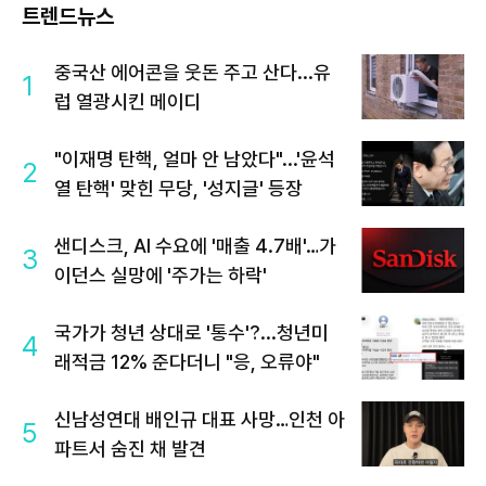
트렌드뉴스
중국산 에어콘을 웃돈 주고 산다...유
1
럽 열광시킨 메이디
"이재명 탄핵, 얼마 안 남았다"...'윤석
2
열 탄핵' 맞힌 무당, '성지글' 등장
샌디스크, AI 수요에 '매출 4.7배'…가
3
이던스 실망에 '주가는 하락'
국가가 청년 상대로 '통수'?...청년미
4
래적금 12% 준다더니 "응, 오류야"
신남성연대 배인규 대표 사망…인천 아
5
파트서 숨진 채 발견