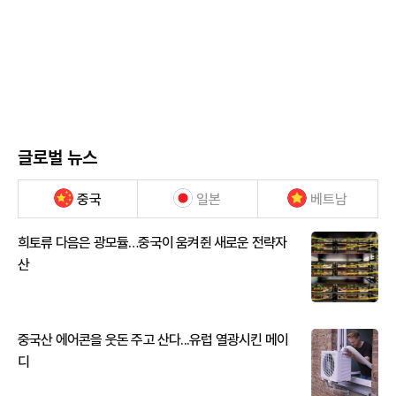
글로벌 뉴스
중국
일본
베트남
희토류 다음은 광모듈…중국이 움켜쥔 새로운 전략자
산
중국산 에어콘을 웃돈 주고 산다...유럽 열광시킨 메이
디