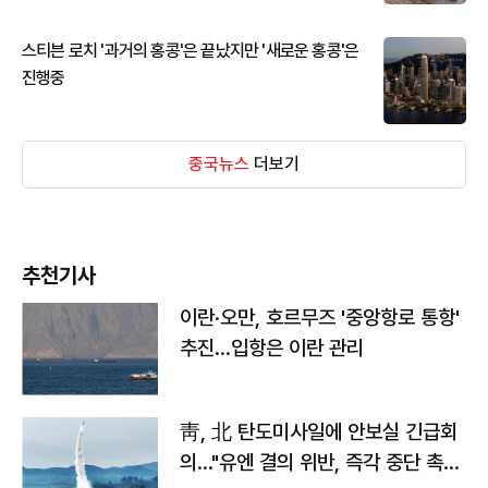
스티븐 로치 '과거의 홍콩'은 끝났지만 '새로운 홍콩'은
진행중
중국뉴스
더보기
추천기사
이란·오만, 호르무즈 '중앙항로 통항'
추진…입항은 이란 관리
靑, 北 탄도미사일에 안보실 긴급회
의…"유엔 결의 위반, 즉각 중단 촉