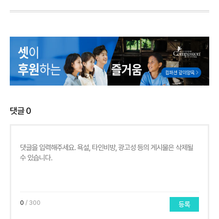
댓글
0
0
/ 300
등록