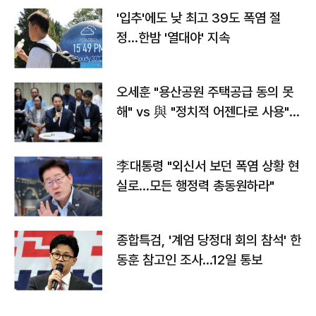
'입추'에도 낮 최고 39도 폭염 절
정…한밤 '열대야' 지속
오세훈 "용산공원 주택공급 동의 못
해" vs 與 "정치적 어젠다로 사용"
맞불
李대통령 "외신서 보던 폭염 상황 현
실로…모든 행정력 총동원하라"
종합특검, '계엄 당정대 회의 참석' 한
동훈 참고인 조사...12일 통보