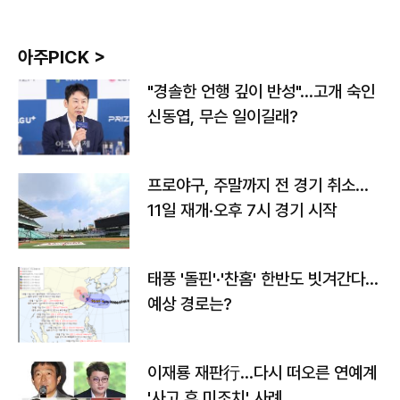
아주PICK >
"경솔한 언행 깊이 반성"…고개 숙인
신동엽, 무슨 일이길래?
프로야구, 주말까지 전 경기 취소…
11일 재개·오후 7시 경기 시작
태풍 '돌핀'·'찬홈' 한반도 빗겨간다…
예상 경로는?
이재룡 재판行…다시 떠오른 연예계
'사고 후 미조치' 사례