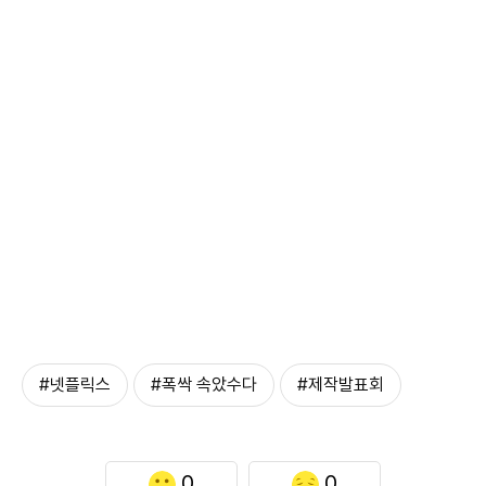
#넷플릭스
#폭싹 속았수다
#제작발표회
0
0