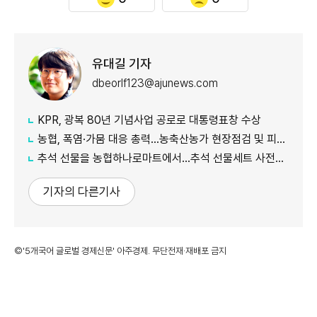
유대길 기자
dbeorlf123@ajunews.com
KPR, 광복 80년 기념사업 공로로 대통령표창 수상
농협, 폭염·가뭄 대응 총력...농축산농가 현장점검 및 피해 예방 강화
추석 선물을 농협하나로마트에서…추석 선물세트 사전예약 실시
기자의 다른기사
©'5개국어 글로벌 경제신문' 아주경제. 무단전재·재배포 금지