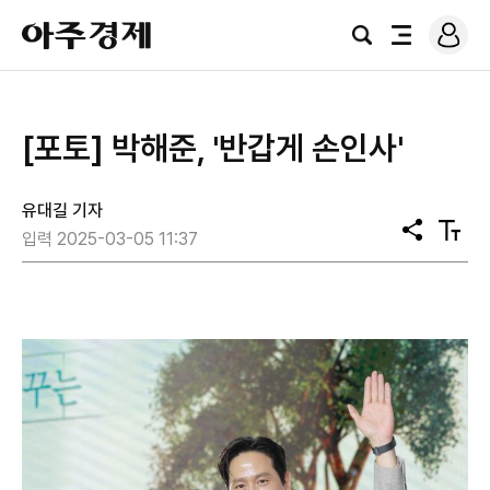
로
아
그
검
전
주
인
색
체
경
메
제
뉴
[포토] 박해준, '반갑게 손인사'
유대길 기자
공
텍
입력 2025-03-05 11:37
유
스
트
크
기