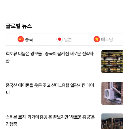
글로벌 뉴스
중국
일본
베트남
희토류 다음은 광모듈…중국이 움켜쥔 새로운 전략자
산
중국산 에어콘을 웃돈 주고 산다...유럽 열광시킨 메이
디
스티븐 로치 '과거의 홍콩'은 끝났지만 '새로운 홍콩'은
진행중