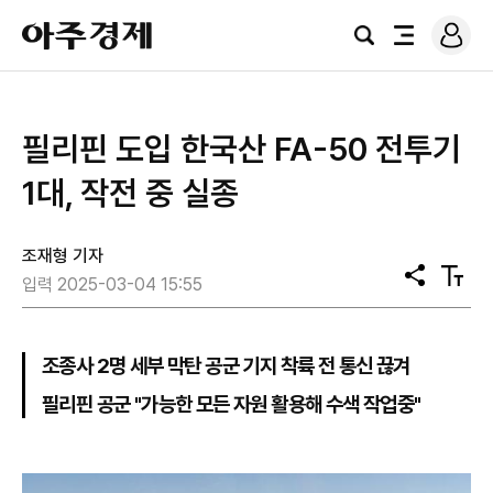
로
아
그
검
전
주
인
색
체
경
메
제
뉴
필리핀 도입 한국산 FA-50 전투기
1대, 작전 중 실종
조재형 기자
공
텍
입력 2025-03-04 15:55
유
스
트
크
기
조종사 2명 세부 막탄 공군 기지 착륙 전 통신 끊겨
필리핀 공군 "가능한 모든 자원 활용해 수색 작업중"