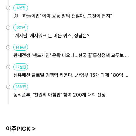
4분전
與 "'하늘이법' 여야 공동 발의 괜찮아…그것이 협치"
9분전
'캐시딜' 캐시워크 돈 버는 퀴즈, 정답은?
14분전
관세전쟁 '엔드게임' 윤곽 나오나…한국 新통상정책 교두보 활
용해야
17분전
섬유패션 글로벌 경쟁력 키운다…산업부 15개 과제 180억 지
원
18분전
농식품부, '천원의 아침밥' 참여 200개 대학 선정
아주PICK >