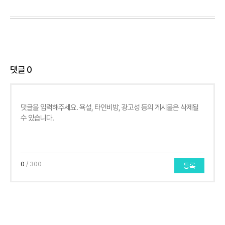
댓글
0
0
/ 300
등록