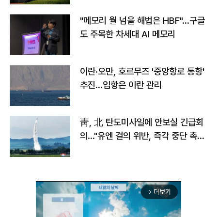
"메모리 월 넘을 해법은 HBF"…구글
도 주목한 차세대 AI 메모리
이란·오만, 호르무즈 '중앙항로 통항'
추진…입항은 이란 관리
靑, 北 탄도미사일에 안보실 긴급회
의…"유엔 결의 위반, 즉각 중단 촉
구"
더보기
arrow_forward_ios