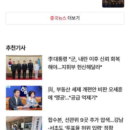
중국뉴스
더보기
추천기사
李대통령 "군, 내란 이후 신뢰 회복
해야…지휘부 헌신해달라"
與, 부동산 세제 개편안 비판 오세훈
에 '맹공'…"공급 억제기"
합수본, 선관위 9곳 추가 압색…강남
·서초도 '투표율 허위 입력' 정황