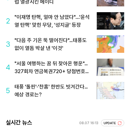
럽 열광시킨 메이디
"이재명 탄핵, 얼마 안 남았다"...'윤석
2
열 탄핵' 맞힌 무당, '성지글' 등장
"다음 주 기온 뚝 떨어진다"…태풍도
3
없이 열돔 박살 낸 '이것'
"서울 여행하는 꿈 뒤 찾아온 행운"…
4
327회차 연금복권720+ 당첨번호조
회 주목
태풍 '돌핀'·'찬홈' 한반도 빗겨간다…
5
예상 경로는?
실시간 뉴스
08.07 16:13
UPDATE