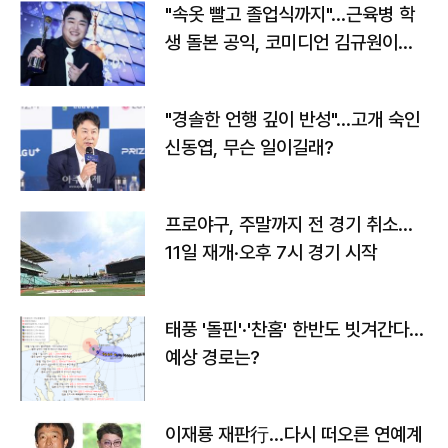
"속옷 빨고 졸업식까지"…근육병 학
생 돌본 공익, 코미디언 김규원이었
다
"경솔한 언행 깊이 반성"…고개 숙인
신동엽, 무슨 일이길래?
프로야구, 주말까지 전 경기 취소…
11일 재개·오후 7시 경기 시작
태풍 '돌핀'·'찬홈' 한반도 빗겨간다…
예상 경로는?
이재룡 재판行…다시 떠오른 연예계