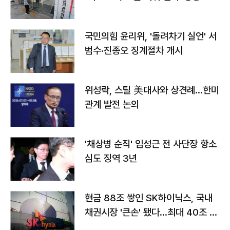
국민의힘 윤리위, '돌려차기 실언' 서
범수·진종오 징계절차 개시
위성락, 스틸 美대사와 상견례…한미
관계 발전 논의
'채상병 순직' 임성근 전 사단장 항소
심도 징역 3년
현금 88조 쌓인 SK하이닉스, 국내
채권시장 '큰손' 됐다…최대 40조 투
자