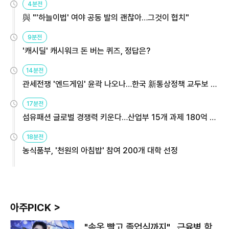
4분전
與 "'하늘이법' 여야 공동 발의 괜찮아…그것이 협치"
9분전
'캐시딜' 캐시워크 돈 버는 퀴즈, 정답은?
14분전
관세전쟁 '엔드게임' 윤곽 나오나…한국 新통상정책 교두보 활
용해야
17분전
섬유패션 글로벌 경쟁력 키운다…산업부 15개 과제 180억 지
원
18분전
농식품부, '천원의 아침밥' 참여 200개 대학 선정
아주PICK >
"속옷 빨고 졸업식까지"…근육병 학