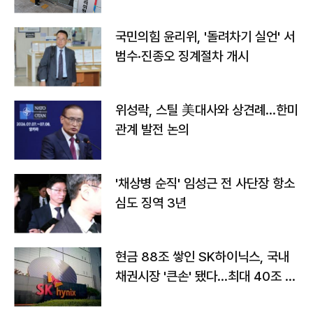
국민의힘 윤리위, '돌려차기 실언' 서
범수·진종오 징계절차 개시
위성락, 스틸 美대사와 상견례…한미
관계 발전 논의
'채상병 순직' 임성근 전 사단장 항소
심도 징역 3년
현금 88조 쌓인 SK하이닉스, 국내
채권시장 '큰손' 됐다…최대 40조 투
자