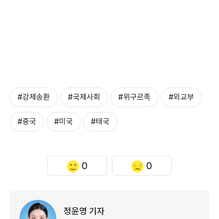
#강제송환
#국제사회
#위구르족
#외교부
#중국
#미국
#태국
0
0
정윤영 기자