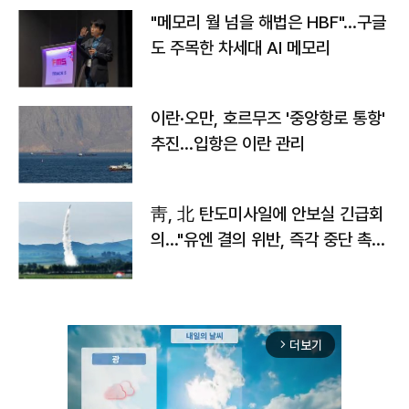
"메모리 월 넘을 해법은 HBF"…구글
도 주목한 차세대 AI 메모리
이란·오만, 호르무즈 '중앙항로 통항'
추진…입항은 이란 관리
靑, 北 탄도미사일에 안보실 긴급회
의…"유엔 결의 위반, 즉각 중단 촉
구"
더보기
arrow_forward_ios