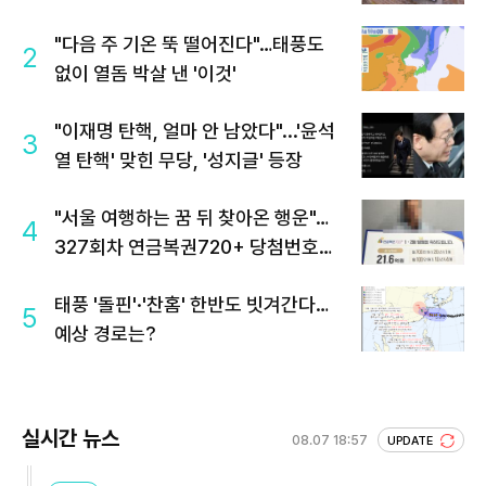
"다음 주 기온 뚝 떨어진다"…태풍도
2
없이 열돔 박살 낸 '이것'
"이재명 탄핵, 얼마 안 남았다"...'윤석
3
열 탄핵' 맞힌 무당, '성지글' 등장
"서울 여행하는 꿈 뒤 찾아온 행운"…
4
327회차 연금복권720+ 당첨번호조
회 주목
태풍 '돌핀'·'찬홈' 한반도 빗겨간다…
5
예상 경로는?
실시간 뉴스
08.07 18:57
UPDATE