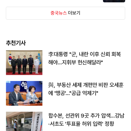
중국뉴스
더보기
추천기사
李대통령 "군, 내란 이후 신뢰 회복
해야…지휘부 헌신해달라"
與, 부동산 세제 개편안 비판 오세훈
에 '맹공'…"공급 억제기"
합수본, 선관위 9곳 추가 압색…강남
·서초도 '투표율 허위 입력' 정황