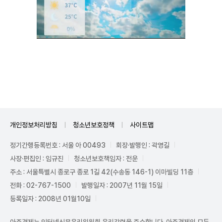
Unmute
개인정보처리방침
청소년보호정책
사이트맵
정기간행등록번호 : 서울 아 00493
회장·발행인 : 곽영길
사장·편집인 : 임규진
청소년보호책임자 : 전운
주소 : 서울특별시 종로구 종로 1길 42(수송동 146-1) 이마빌딩 11층
전화 : 02-767-1500
발행일자 : 2007년 11월 15일
등록일자 : 2008년 01월10일
아주경제는 인터넷신문윤리위원회 윤리강령을 준수합니다. 아주경제의 모든