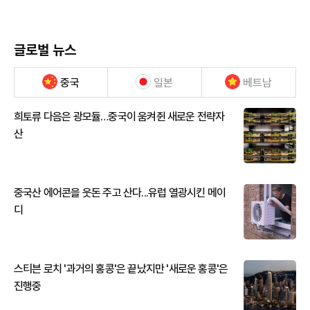
글로벌 뉴스
중국
일본
베트남
희토류 다음은 광모듈…중국이 움켜쥔 새로운 전략자
산
중국산 에어콘을 웃돈 주고 산다...유럽 열광시킨 메이
디
스티븐 로치 '과거의 홍콩'은 끝났지만 '새로운 홍콩'은
진행중