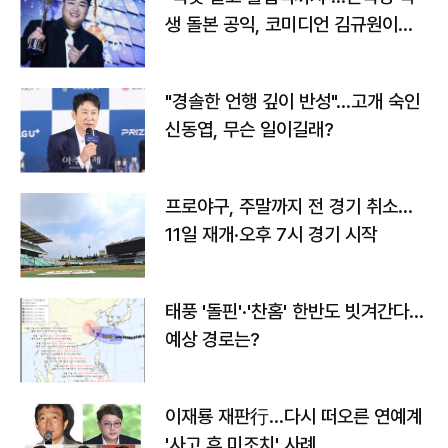
생 돌본 공익, 코미디언 김규원이었
다
"경솔한 언행 깊이 반성"…고개 숙인
신동엽, 무슨 일이길래?
프로야구, 주말까지 전 경기 취소…
11일 재개·오후 7시 경기 시작
태풍 '돌핀'·'찬홈' 한반도 빗겨간다…
예상 경로는?
이재룡 재판行…다시 떠오른 연예계
'사고 후 미조치' 사례