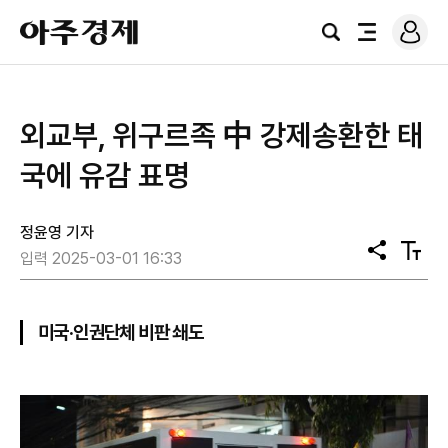
로
아
그
검
전
주
인
색
체
경
메
제
뉴
외교부, 위구르족 中 강제송환한 태
국에 유감 표명
정윤영 기자
공
텍
입력 2025-03-01 16:33
유
스
트
크
기
미국·인권단체 비판 쇄도