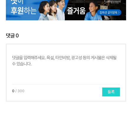
댓글
0
0
/ 300
등록