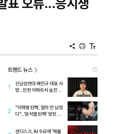
표 오류...응시생
공
프
텍
유
린
스
트
트
크
기
트렌드 뉴스
신남성연대 배인규 대표 사
1
망…인천 아파트서 숨진 채
발견
"이재명 탄핵, 얼마 안 남았
2
다"...'윤석열 탄핵' 맞힌 무
당, '성지글' 등장
샌디스크, AI 수요에 '매출