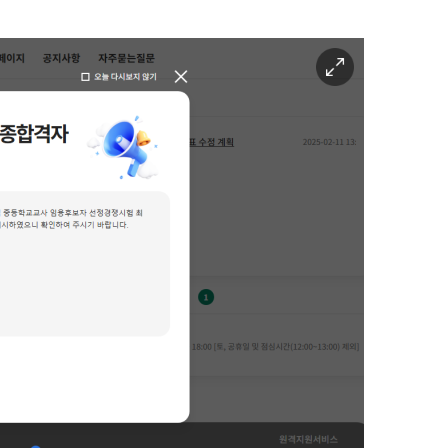
이
미
지
확
대