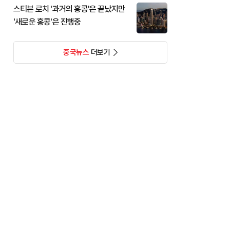
스티븐 로치 '과거의 홍콩'은 끝났지만
'새로운 홍콩'은 진행중
중국뉴스
더보기