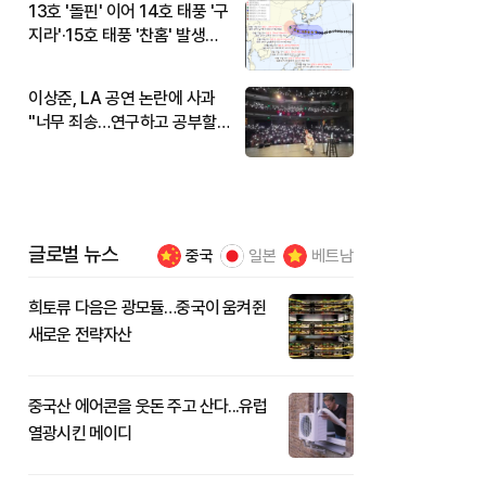
13호 '돌핀' 이어 14호 태풍 '구
지라'·15호 태풍 '찬홈' 발생…
현재 위치와 이동경로는?
이상준, LA 공연 논란에 사과
"너무 죄송…연구하고 공부할
것"
글로벌 뉴스
중국
일본
베트남
희토류 다음은 광모듈…중국이 움켜쥔
새로운 전략자산
중국산 에어콘을 웃돈 주고 산다...유럽
열광시킨 메이디