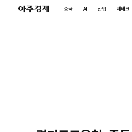
아
중국
AI
산업
재테크
주
경
제