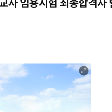
교사 임용시험 최종합격자 발
이
미
지
확
대