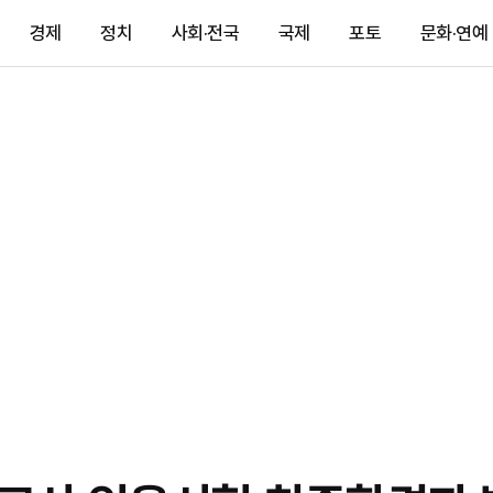
경제
정치
사회·전국
국제
포토
문화·연예