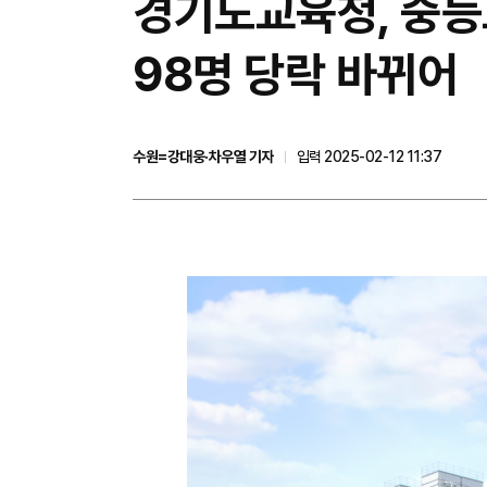
경기도교육청, 중등
98명 당락 바뀌어
수원=강대웅·차우열 기자
입력 2025-02-12 11:37