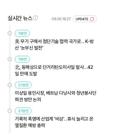
실시간 뉴스
08.06 18:27
UPDATE
11분전
美 무기 구매서 첨단기술 협력 국가로… K-방
산 '눈부신 발전'
11분전
北, 동해상으로 단거리탄도미사일 발사…42
일 만에 도발
27분전
이상일 용인시장, 베트남 다낭시와 청년봉사단
파견 방안 논의
27분전
기록적 폭염에 산업계 '비상'…휴식 늘리고 온
열질환 예방 총력