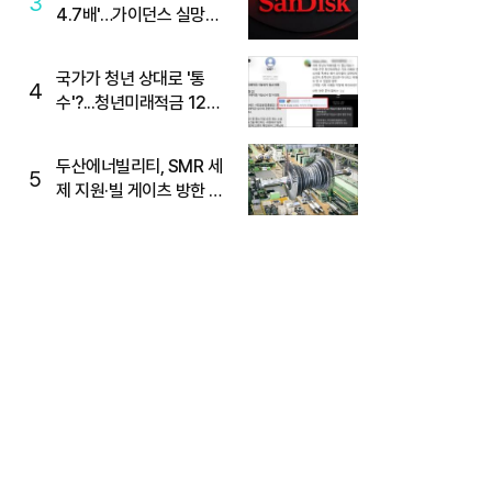
3
4.7배'…가이던스 실망에
'주가는 하락'
국가가 청년 상대로 '통
4
수'?...청년미래적금 12%
준다더니 "응, 오류야"
두산에너빌리티, SMR 세
5
제 지원·빌 게이츠 방한 기
대에 5%대 강세