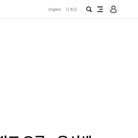
로
English
日本語
그
검
전
인
색
체
메
뉴