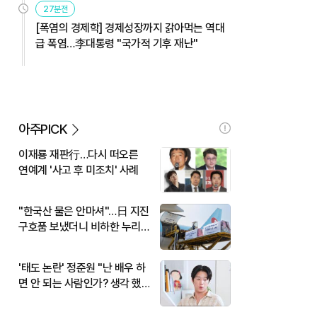
27분전
[폭염의 경제학] 경제성장까지 갉아먹는 역대
급 폭염…李대통령 "국가적 기후 재난"
아주PICK
이재룡 재판行…다시 떠오른
연예계 '사고 후 미조치' 사례
"한국산 물은 안마셔"…日 지진
구호품 보냈더니 비하한 누리
꾼
'태도 논란' 정준원 "난 배우 하
면 안 되는 사람인가? 생각 했
다"