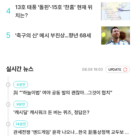
13호 태풍 '돌핀'·15호 '찬홈' 현재 위
4
치는?
5
'축구의 신' 메시 부친상…향년 68세
실시간 뉴스
08.09 19:03
UPDATE
4분전
與 "'하늘이법' 여야 공동 발의 괜찮아…그것이 협치"
9분전
'캐시딜' 캐시워크 돈 버는 퀴즈, 정답은?
14분전
관세전쟁 '엔드게임' 윤곽 나오나…한국 新통상정책 교두보 활