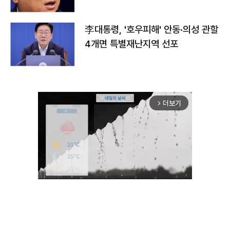
李대통령, '호우피해' 안동·의성 관할
4개면 특별재난지역 선포
더보기
arrow_forward_ios
Unmute