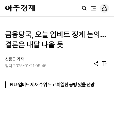
로
아
그
검
전
주
인
색
체
경
메
제
뉴
금융당국, 오늘 업비트 징계 논의…
결론은 내달 나올 듯
신동근 기자
공
텍
입력 2025-01-21 09:46
유
스
트
크
기
FIU·업비트 제재 수위 두고 치열한 공방 있을 전망