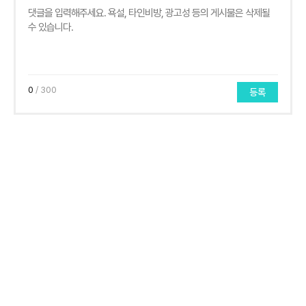
0
/ 300
등록