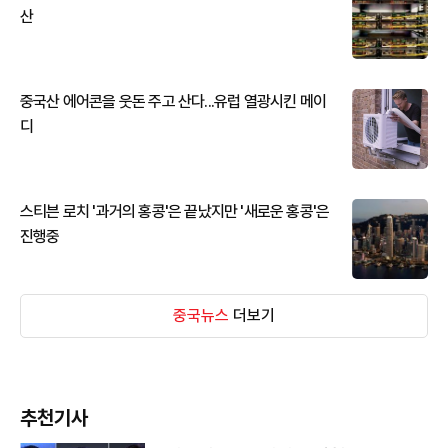
산
중국산 에어콘을 웃돈 주고 산다...유럽 열광시킨 메이
디
스티븐 로치 '과거의 홍콩'은 끝났지만 '새로운 홍콩'은
진행중
중국뉴스
더보기
추천기사