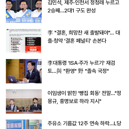
김민석, 제주·인천서 정청래 누르고
2승째…2대1 구도 완성
李 "결혼, 희망찬 새 출발돼야"… 대
출·청약 '결혼 페널티' 손본다
李대통령 'ISA·주가 누르기' 재검
토…與 "환영" 野 "졸속 국정"
이임생이 밝힌 '빵집 회동' 전말…"정
몽규, 홍명보로 하라 지시"
주유소 기름값 12주 연속 하락…L당