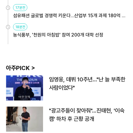
용해야
17분전
섬유패션 글로벌 경쟁력 키운다…산업부 15개 과제 180억 지
원
18분전
농식품부, '천원의 아침밥' 참여 200개 대학 선정
아주PICK >
임영웅, 데뷔 10주년…"난 늘 부족한
사람이었다"
"광고주들이 찾아줘"…진태현, '이숙
캠' 하차 후 근황 공개