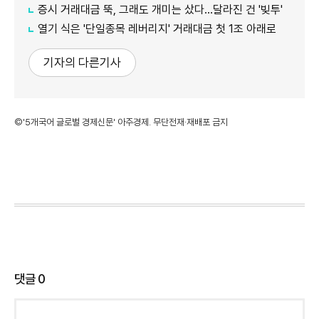
증시 거래대금 뚝, 그래도 개미는 샀다…달라진 건 '빚투'
열기 식은 '단일종목 레버리지' 거래대금 첫 1조 아래로
기자의 다른기사
©'5개국어 글로벌 경제신문' 아주경제. 무단전재·재배포 금지
댓글
0