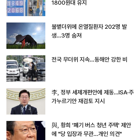
1800원대 유지
불볕더위에 온열질환자 202명 발
생…3명 숨져
전국 무더위 지속…동해안 강한 비
李, 정부 세제개편안에 제동…ISA·주
가누르기안 재검토 지시
與, 황희 '폐기 버스 청년 주택' 제안
에 "당 입장과 무관…개인 의견"