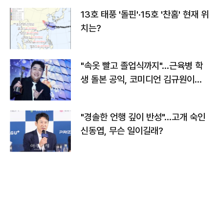
13호 태풍 '돌핀'·15호 '찬홈' 현재 위
치는?
"속옷 빨고 졸업식까지"…근육병 학
생 돌본 공익, 코미디언 김규원이었
다
"경솔한 언행 깊이 반성"…고개 숙인
신동엽, 무슨 일이길래?