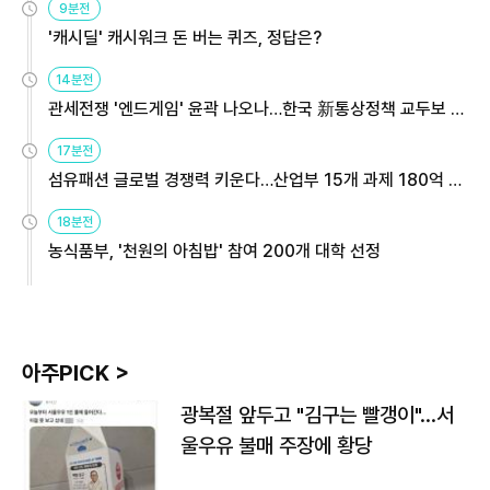
9분전
'캐시딜' 캐시워크 돈 버는 퀴즈, 정답은?
14분전
관세전쟁 '엔드게임' 윤곽 나오나…한국 新통상정책 교두보 활
용해야
17분전
섬유패션 글로벌 경쟁력 키운다…산업부 15개 과제 180억 지
원
18분전
농식품부, '천원의 아침밥' 참여 200개 대학 선정
아주PICK >
광복절 앞두고 "김구는 빨갱이"…서
울우유 불매 주장에 황당