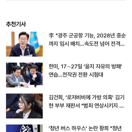
추천기사
李 "광주 군공항 기능, 2028년 중순
까지 임시 배치…속도전 넘어 전격
전"
한미, 17∼27일 '을지 자유의 방패'
연습…전작권 전환 시험대
김건희, '로저비비에 가방 의혹' 김기
현 부부 재판서 "범죄 연상시키지 말
라"
'청년 버스 하우스' 논란 황희 "청년