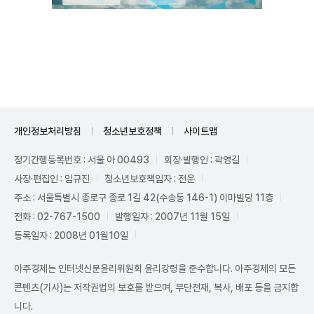
Unmute
개인정보처리방침
청소년보호정책
사이트맵
정기간행등록번호 : 서울 아 00493
회장·발행인 : 곽영길
사장·편집인 : 임규진
청소년보호책임자 : 전운
주소 : 서울특별시 종로구 종로 1길 42(수송동 146-1) 이마빌딩 11층
전화 : 02-767-1500
발행일자 : 2007년 11월 15일
등록일자 : 2008년 01월10일
아주경제는 인터넷신문윤리위원회 윤리강령을 준수합니다. 아주경제의 모든
콘텐츠(기사)는 저작권법의 보호를 받으며, 무단전재, 복사, 배포 등을 금지합
니다.