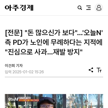
로
아
그
검
전
주
인
색
체
경
메
제
뉴
[전문] "돈 많으신가 보다"…'오늘N'
측 PD가 노인에 무례하다는 지적에
"진심으로 사과…재발 방지"
이건희 기자
공
텍
입력 2025-01-02 15:26
유
스
트
크
기