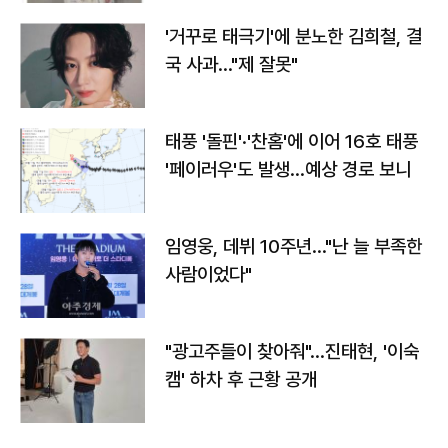
'거꾸로 태극기'에 분노한 김희철, 결
국 사과…"제 잘못"
태풍 '돌핀'·'찬홈'에 이어 16호 태풍
'페이러우'도 발생…예상 경로 보니
임영웅, 데뷔 10주년…"난 늘 부족한
사람이었다"
"광고주들이 찾아줘"…진태현, '이숙
캠' 하차 후 근황 공개