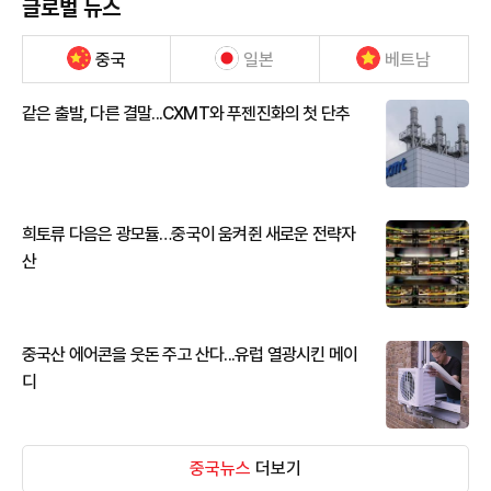
글로벌 뉴스
중국
일본
베트남
같은 출발, 다른 결말...CXMT와 푸젠진화의 첫 단추
희토류 다음은 광모듈…중국이 움켜쥔 새로운 전략자
산
중국산 에어콘을 웃돈 주고 산다...유럽 열광시킨 메이
디
중국뉴스
더보기