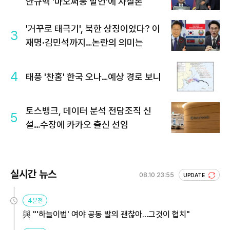
안규백 '마오쩌둥 발언'에 자질론
'거꾸로 태극기', 북한 상징이었다? 이
3
재명·김민석까지…논란의 의미는
4
태풍 '찬홈' 한국 오나…예상 경로 보니
토스뱅크, 데이터 분석 전담조직 신
5
설…수장에 카카오 출신 선임
실시간 뉴스
08.10 23:55
UPDATE
4분전
與 "'하늘이법' 여야 공동 발의 괜찮아…그것이 협치"