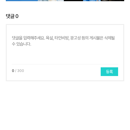
댓글
0
0
/ 300
등록