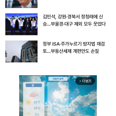
김민석, 강원·경북서 정청래에 신
승…부울경·대구 제외 모두 웃었다
정부 ISA·주가누르기 방지법 재검
토…부동산세제 개편안도 손질
더보기
arrow_forward_ios