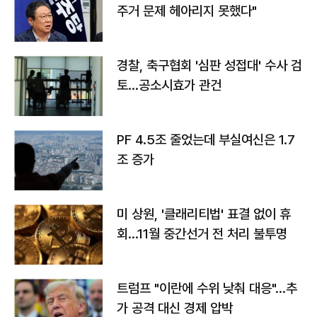
주거 문제 헤아리지 못했다"
경찰, 축구협회 '심판 성접대' 수사 검
토…공소시효가 관건
PF 4.5조 줄었는데 부실여신은 1.7
조 증가
미 상원, '클래리티법' 표결 없이 휴
회…11월 중간선거 전 처리 불투명
트럼프 "이란에 수위 낮춰 대응"…추
가 공격 대신 경제 압박