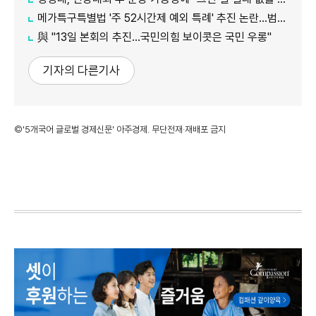
메가특구특별법 '주 52시간제 예외 특례' 추진 논란…범여권서도 반발
​​​​​​​與 "13일 본회의 추진…국민의힘 보이콧은 국민 우롱"
기자의 다른기사
©'5개국어 글로벌 경제신문' 아주경제. 무단전재·재배포 금지