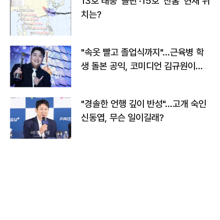
13호 태풍 '돌핀'·15호 '찬홈' 현재 위
치는?
"속옷 빨고 졸업식까지"…근육병 학
생 돌본 공익, 코미디언 김규원이었
다
"경솔한 언행 깊이 반성"…고개 숙인
신동엽, 무슨 일이길래?