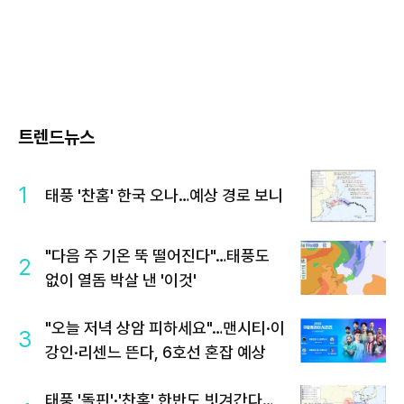
트렌드뉴스
1
태풍 '찬홈' 한국 오나…예상 경로 보니
"다음 주 기온 뚝 떨어진다"…태풍도
2
없이 열돔 박살 낸 '이것'
"오늘 저녁 상암 피하세요"…맨시티·이
3
강인·리센느 뜬다, 6호선 혼잡 예상
태풍 '돌핀'·'찬홈' 한반도 빗겨간다…