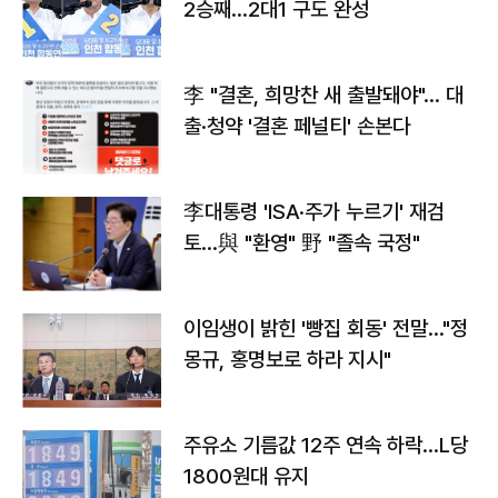
2승째…2대1 구도 완성
李 "결혼, 희망찬 새 출발돼야"… 대
출·청약 '결혼 페널티' 손본다
李대통령 'ISA·주가 누르기' 재검
토…與 "환영" 野 "졸속 국정"
이임생이 밝힌 '빵집 회동' 전말…"정
몽규, 홍명보로 하라 지시"
주유소 기름값 12주 연속 하락…L당
1800원대 유지