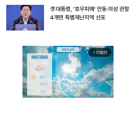
李대통령, '호우피해' 안동·의성 관할
4개면 특별재난지역 선포
더보기
arrow_forward_ios
Mute