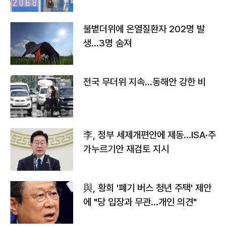
불볕더위에 온열질환자 202명 발
생…3명 숨져
전국 무더위 지속…동해안 강한 비
李, 정부 세제개편안에 제동…ISA·주
가누르기안 재검토 지시
與, 황희 '폐기 버스 청년 주택' 제안
에 "당 입장과 무관…개인 의견"