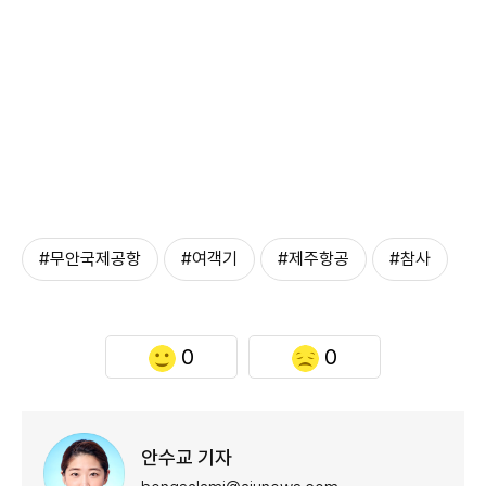
#무안국제공항
#여객기
#제주항공
#참사
0
0
안수교 기자