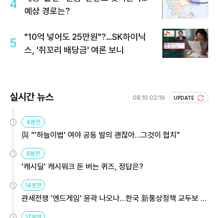
4
예상 경로는?
"10억 넣어도 25만원"?…SK하이닉
5
스, '쥐꼬리 배당금' 여론 보니
실시간 뉴스
08.10 02:19
UPDATE
4분전
與 "'하늘이법' 여야 공동 발의 괜찮아…그것이 협치"
9분전
'캐시딜' 캐시워크 돈 버는 퀴즈, 정답은?
14분전
관세전쟁 '엔드게임' 윤곽 나오나…한국 新통상정책 교두보 활
용해야
17분전