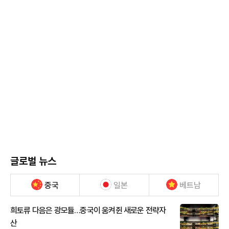
글로벌 뉴스
중국
일본
베트남
희토류 다음은 광모듈…중국이 움켜쥔 새로운 전략자
산