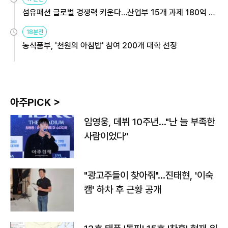
섬유패션 글로벌 경쟁력 키운다…산업부 15개 과제 180억 지
원
18분전
농식품부, '천원의 아침밥' 참여 200개 대학 선정
아주PICK >
임영웅, 데뷔 10주년…"난 늘 부족한
사람이었다"
"광고주들이 찾아줘"…진태현, '이숙
캠' 하차 후 근황 공개