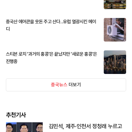
중국산 에어콘을 웃돈 주고 산다...유럽 열광시킨 메이
디
스티븐 로치 '과거의 홍콩'은 끝났지만 '새로운 홍콩'은
진행중
중국뉴스
더보기
추천기사
김민석, 제주·인천서 정청래 누르고