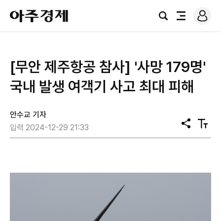
로
아
그
검
전
주
인
색
체
경
메
제
뉴
[무안 제주항공 참사] '사망 179명'
국내 발생 여객기 사고 최대 피해
안수교 기자
공
텍
입력 2024-12-29 21:33
유
스
트
크
기