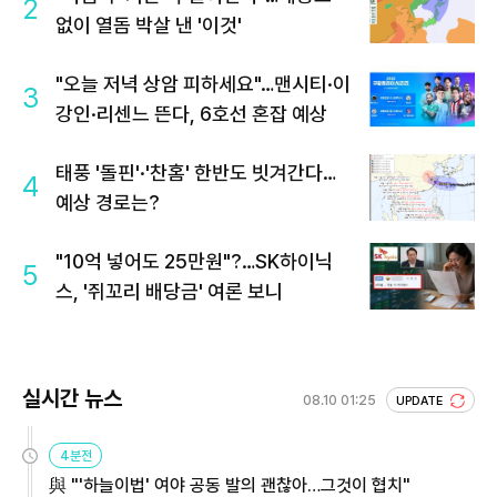
2
없이 열돔 박살 낸 '이것'
"오늘 저녁 상암 피하세요"…맨시티·이
3
강인·리센느 뜬다, 6호선 혼잡 예상
태풍 '돌핀'·'찬홈' 한반도 빗겨간다…
4
예상 경로는?
"10억 넣어도 25만원"?…SK하이닉
5
스, '쥐꼬리 배당금' 여론 보니
실시간 뉴스
08.10 01:25
UPDATE
4분전
與 "'하늘이법' 여야 공동 발의 괜찮아…그것이 협치"