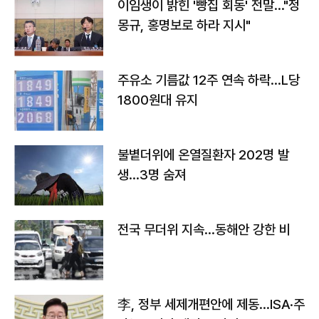
이임생이 밝힌 '빵집 회동' 전말…"정
몽규, 홍명보로 하라 지시"
주유소 기름값 12주 연속 하락…L당
1800원대 유지
불볕더위에 온열질환자 202명 발
생…3명 숨져
전국 무더위 지속…동해안 강한 비
李, 정부 세제개편안에 제동…ISA·주