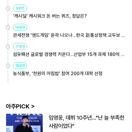
9분전
'캐시딜' 캐시워크 돈 버는 퀴즈, 정답은?
14분전
관세전쟁 '엔드게임' 윤곽 나오나…한국 新통상정책 교두보 활
용해야
17분전
섬유패션 글로벌 경쟁력 키운다…산업부 15개 과제 180억 지
원
18분전
농식품부, '천원의 아침밥' 참여 200개 대학 선정
아주PICK >
임영웅, 데뷔 10주년…"난 늘 부족한
사람이었다"