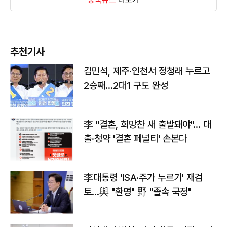
추천기사
김민석, 제주·인천서 정청래 누르고
2승째…2대1 구도 완성
李 "결혼, 희망찬 새 출발돼야"… 대
출·청약 '결혼 페널티' 손본다
李대통령 'ISA·주가 누르기' 재검
토…與 "환영" 野 "졸속 국정"