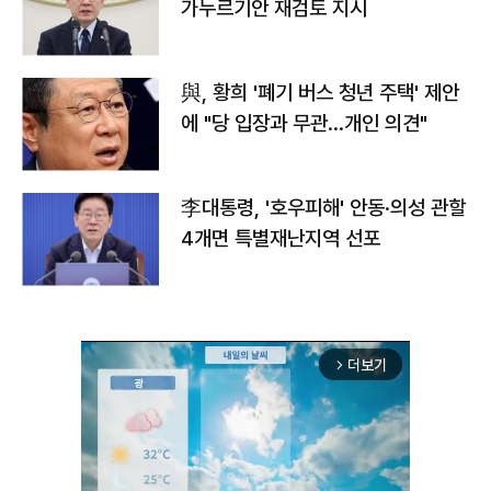
가누르기안 재검토 지시
與, 황희 '폐기 버스 청년 주택' 제안
에 "당 입장과 무관…개인 의견"
李대통령, '호우피해' 안동·의성 관할
4개면 특별재난지역 선포
더보기
arrow_forward_ios