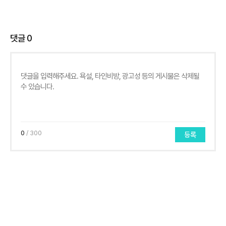
댓글
0
0
/ 300
등록