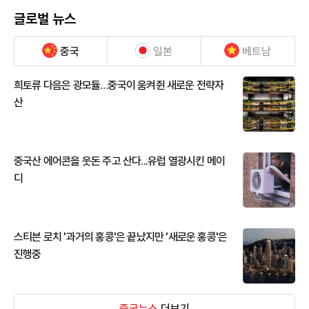
글로벌 뉴스
중국
일본
베트남
희토류 다음은 광모듈…중국이 움켜쥔 새로운 전략자
산
중국산 에어콘을 웃돈 주고 산다...유럽 열광시킨 메이
디
스티븐 로치 '과거의 홍콩'은 끝났지만 '새로운 홍콩'은
진행중
중국뉴스
더보기