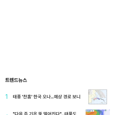
트렌드뉴스
1
태풍 '찬홈' 한국 오나…예상 경로 보니
"다음 주 기온 뚝 떨어진다"…태풍도