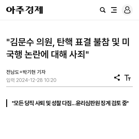
로
아
그
검
전
주
인
색
체
경
메
제
뉴
"김문수 의원, 탄핵 표결 불참 및 미
국행 논란에 대해 사죄"
전남도=박기현 기자
공
텍
입력 2024-12-28 10:20
유
스
트
크
기
"모든 당직 사퇴 및 성찰 다짐...윤리심판원 징계 검토 중"