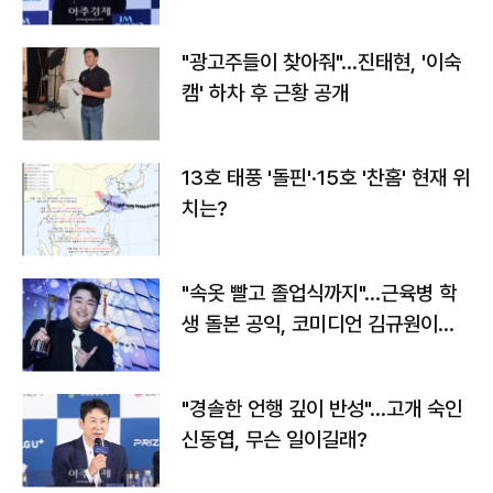
"광고주들이 찾아줘"…진태현, '이숙
캠' 하차 후 근황 공개
13호 태풍 '돌핀'·15호 '찬홈' 현재 위
치는?
"속옷 빨고 졸업식까지"…근육병 학
생 돌본 공익, 코미디언 김규원이었
다
"경솔한 언행 깊이 반성"…고개 숙인
신동엽, 무슨 일이길래?