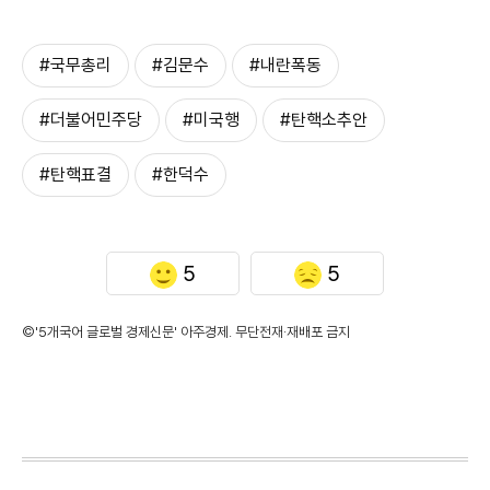
#국무총리
#김문수
#내란폭동
#더불어민주당
#미국행
#탄핵소추안
#탄핵표결
#한덕수
5
5
©'5개국어 글로벌 경제신문' 아주경제. 무단전재·재배포 금지