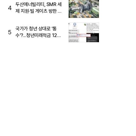
두산에너빌리티, SMR 세
4
제 지원·빌 게이츠 방한 기
대에 5%대 강세
국가가 청년 상대로 '통
5
수'?...청년미래적금 12%
준다더니 "응, 오류야"