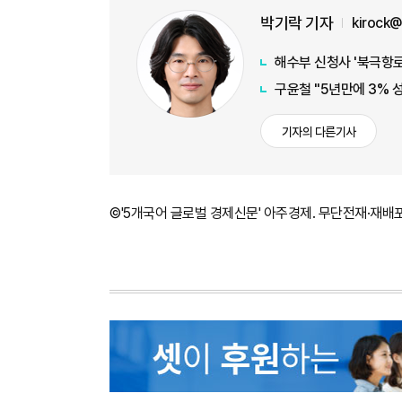
박기락 기자
kirock
해수부 신청사 '북극항로
구윤철 "5년만에 3% 
기자의 다른기사
©'5개국어 글로벌 경제신문' 아주경제. 무단전재·재배