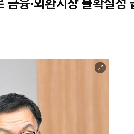
로 금융·외환시장 불확실성 
이
미
지
확
대