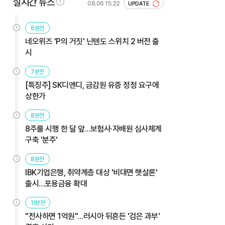
실시간 뉴스
08.06 15:22
UPDATE
6분전
네오위즈 'P의 거짓' 닌텐도 스위치 2 버전 출
시
7분전
[특징주] SK디앤디, 금감원 유증 정정 요구에
상한가
8분전
8주룰 시행 한 달 앞…보험사·자배원 심사체계
구축 '분주'
8분전
IBK기업은행, 취약계층 대상 '비대면 햇살론'
출시…포용금융 확대
11분전
"전사하면 1억원"…러시아 뒤흔든 '검은 과부'