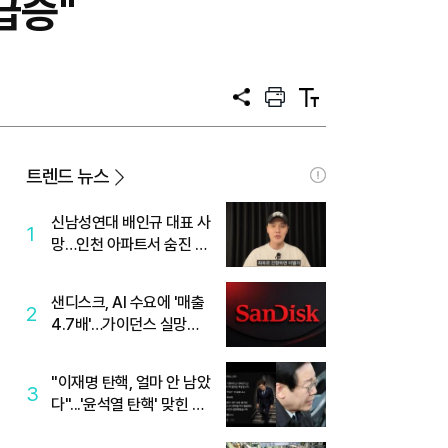
급증"
공
프
텍
유
린
스
트
트
크
기
트렌드 뉴스
신남성연대 배인규 대표 사
1
망…인천 아파트서 숨진 채
발견
샌디스크, AI 수요에 '매출
2
4.7배'…가이던스 실망에
'주가는 하락'
"이재명 탄핵, 얼마 안 남았
3
다"...'윤석열 탄핵' 맞힌 무
당, '성지글' 등장