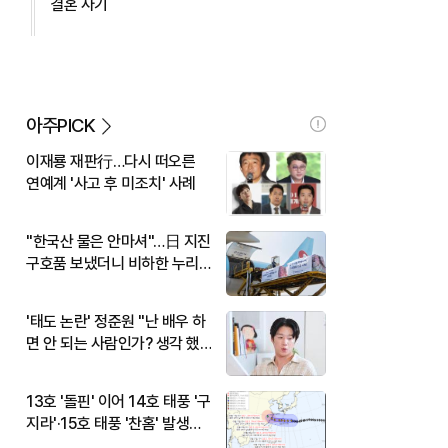
결혼 사기
아주PICK
이재룡 재판行…다시 떠오른
연예계 '사고 후 미조치' 사례
"한국산 물은 안마셔"…日 지진
구호품 보냈더니 비하한 누리
꾼
'태도 논란' 정준원 "난 배우 하
면 안 되는 사람인가? 생각 했
다"
13호 '돌핀' 이어 14호 태풍 '구
지라'·15호 태풍 '찬홈' 발생…
현재 위치와 이동경로는?