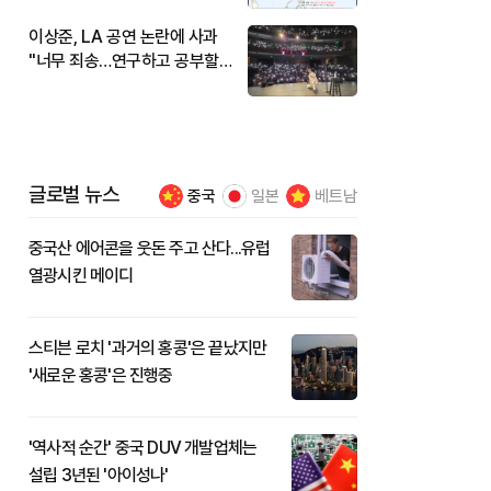
이상준, LA 공연 논란에 사과
"너무 죄송…연구하고 공부할
것"
글로벌 뉴스
중국
일본
베트남
중국산 에어콘을 웃돈 주고 산다...유럽
열광시킨 메이디
스티븐 로치 '과거의 홍콩'은 끝났지만
'새로운 홍콩'은 진행중
'역사적 순간' 중국 DUV 개발업체는
설립 3년된 '아이성나'