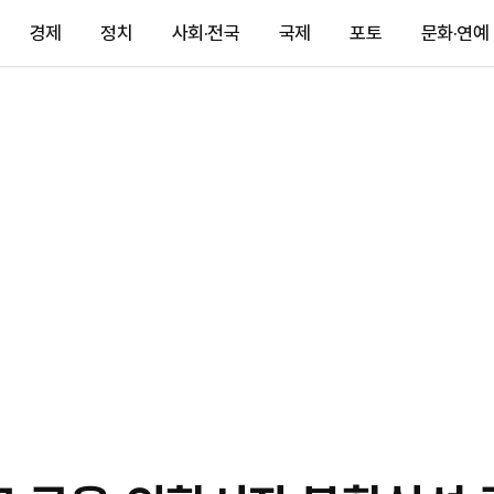
경제
정치
사회·전국
국제
포토
문화·연예