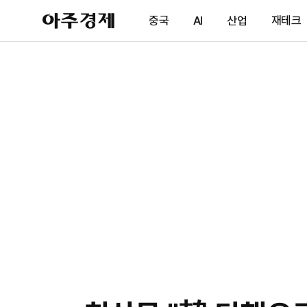
아
중국
AI
산업
재테크
주
경
제