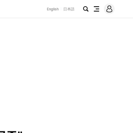
로
English
日本語
그
검
전
인
색
체
메
뉴