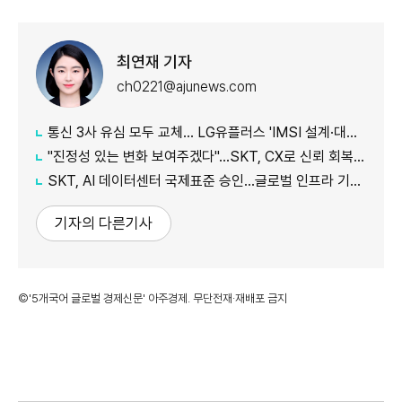
최연재 기자
ch0221@ajunews.com
통신 3사 유심 모두 교체… LG유플러스 'IMSI 설계·대응 시점' 놓고 갑론을박
"진정성 있는 변화 보여주겠다"…SKT, CX로 신뢰 회복 나선다
SKT, AI 데이터센터 국제표준 승인…글로벌 인프라 기준 제시
기자의 다른기사
©'5개국어 글로벌 경제신문' 아주경제. 무단전재·재배포 금지