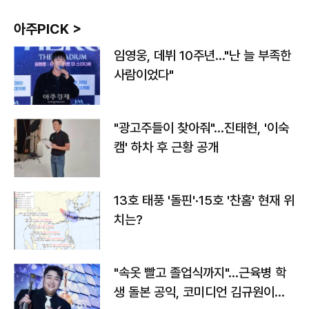
아주PICK >
임영웅, 데뷔 10주년…"난 늘 부족한
사람이었다"
"광고주들이 찾아줘"…진태현, '이숙
캠' 하차 후 근황 공개
13호 태풍 '돌핀'·15호 '찬홈' 현재 위
치는?
"속옷 빨고 졸업식까지"…근육병 학
생 돌본 공익, 코미디언 김규원이었