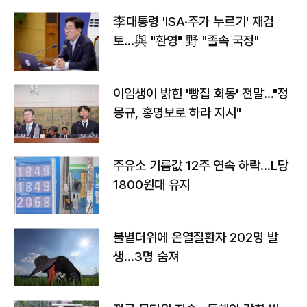
李대통령 'ISA·주가 누르기' 재검
토…與 "환영" 野 "졸속 국정"
이임생이 밝힌 '빵집 회동' 전말…"정
몽규, 홍명보로 하라 지시"
주유소 기름값 12주 연속 하락…L당
1800원대 유지
불볕더위에 온열질환자 202명 발
생…3명 숨져