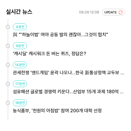
실시간 뉴스
08.09 12:38
UPDATE
4분전
與 "'하늘이법' 여야 공동 발의 괜찮아…그것이 협치"
9분전
'캐시딜' 캐시워크 돈 버는 퀴즈, 정답은?
14분전
관세전쟁 '엔드게임' 윤곽 나오나…한국 新통상정책 교두보 활
용해야
17분전
섬유패션 글로벌 경쟁력 키운다…산업부 15개 과제 180억 지
원
18분전
농식품부, '천원의 아침밥' 참여 200개 대학 선정