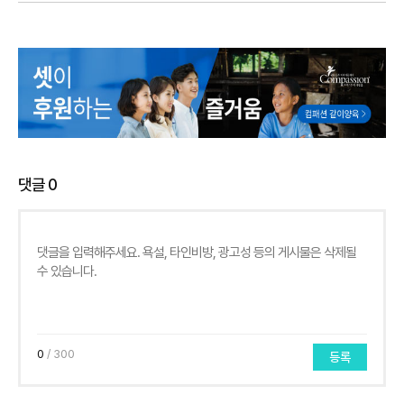
댓글
0
0
/ 300
등록