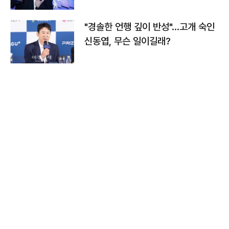
다
"경솔한 언행 깊이 반성"…고개 숙인
신동엽, 무슨 일이길래?