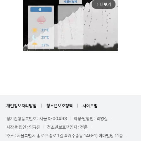
더보기
arrow_forward_ios
Unmute
개인정보처리방침
청소년보호정책
사이트맵
정기간행등록번호 : 서울 아 00493
회장·발행인 : 곽영길
사장·편집인 : 임규진
청소년보호책임자 : 전운
주소 : 서울특별시 종로구 종로 1길 42(수송동 146-1) 이마빌딩 11층