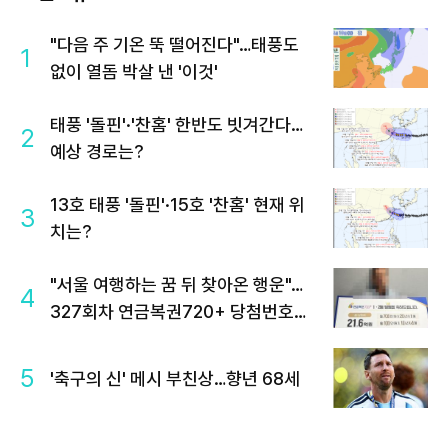
"다음 주 기온 뚝 떨어진다"…태풍도
1
없이 열돔 박살 낸 '이것'
태풍 '돌핀'·'찬홈' 한반도 빗겨간다…
2
예상 경로는?
13호 태풍 '돌핀'·15호 '찬홈' 현재 위
3
치는?
"서울 여행하는 꿈 뒤 찾아온 행운"…
4
327회차 연금복권720+ 당첨번호조
회 주목
5
'축구의 신' 메시 부친상…향년 68세