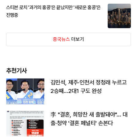
스티븐 로치 '과거의 홍콩'은 끝났지만 '새로운 홍콩'은
진행중
중국뉴스
더보기
추천기사
김민석, 제주·인천서 정청래 누르고
2승째…2대1 구도 완성
李 "결혼, 희망찬 새 출발돼야"… 대
출·청약 '결혼 페널티' 손본다