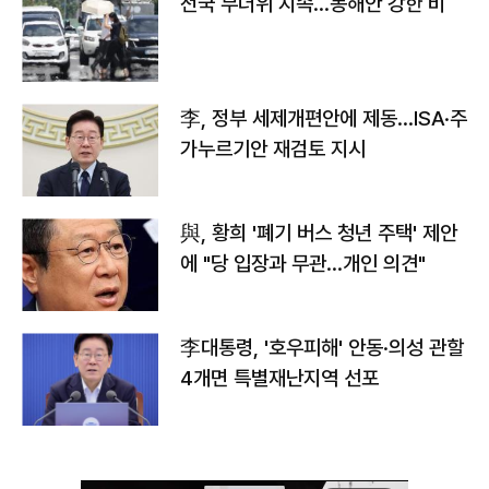
전국 무더위 지속…동해안 강한 비
李, 정부 세제개편안에 제동…ISA·주
가누르기안 재검토 지시
與, 황희 '폐기 버스 청년 주택' 제안
에 "당 입장과 무관…개인 의견"
李대통령, '호우피해' 안동·의성 관할
4개면 특별재난지역 선포