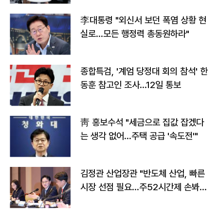
李대통령 "외신서 보던 폭염 상황 현
실로…모든 행정력 총동원하라"
종합특검, '계엄 당정대 회의 참석' 한
동훈 참고인 조사...12일 통보
靑 홍보수석 "세금으로 집값 잡겠다
는 생각 없어…주택 공급 '속도전'"
김정관 산업장관 "반도체 산업, 빠른
시장 선점 필요…주52시간제 손봐
야"