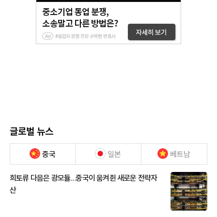
글로벌 뉴스
중국
일본
베트남
희토류 다음은 광모듈…중국이 움켜쥔 새로운 전략자
산