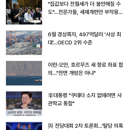
"집값보다 전월세가 더 불안해질 수
도"…전문가들, 세제개편안 부작용
우려
6월 경상흑자, 497억달러 '사상 최
대'…OECD 2위 수준
이란·오만, 호르무즈 새 항로 좌표 합
의…"전면 개방은 아냐"
李대통령 "쿠데타 소지 없애려면 사
관학교 통합"
與 전당대회 2차 토론회…'탈당 의혹