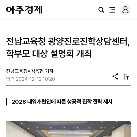
로
아
그
검
전
주
인
색
체
경
메
제
뉴
전남교육청 광양진로진학상담센터,
학부모 대상 설명회 개최
전남교육청=김옥현 기자
공
텍
입력 2024-12-12 10:20
유
스
트
크
기
2028 대입개편안에 따른 성공적 진학 전략 제시