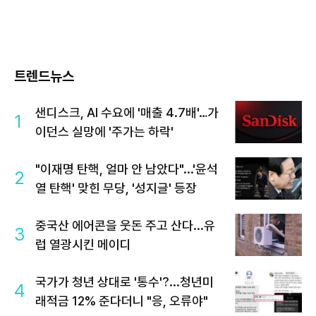
트렌드뉴스
샌디스크, AI 수요에 '매출 4.7배'…가
1
이던스 실망에 '주가는 하락'
"이재명 탄핵, 얼마 안 남았다"...'윤석
2
열 탄핵' 맞힌 무당, '성지글' 등장
중국산 에어콘을 웃돈 주고 산다...유
3
럽 열광시킨 메이디
국가가 청년 상대로 '통수'?...청년미
4
래적금 12% 준다더니 "응, 오류야"