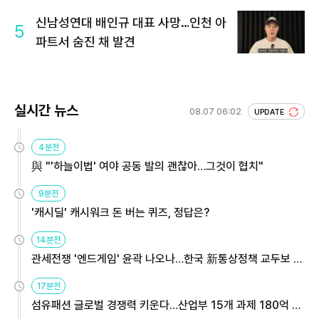
신남성연대 배인규 대표 사망…인천 아
5
파트서 숨진 채 발견
실시간 뉴스
08.07 06:02
UPDATE
4분전
與 "'하늘이법' 여야 공동 발의 괜찮아…그것이 협치"
9분전
'캐시딜' 캐시워크 돈 버는 퀴즈, 정답은?
14분전
관세전쟁 '엔드게임' 윤곽 나오나…한국 新통상정책 교두보 활
용해야
17분전
섬유패션 글로벌 경쟁력 키운다…산업부 15개 과제 180억 지