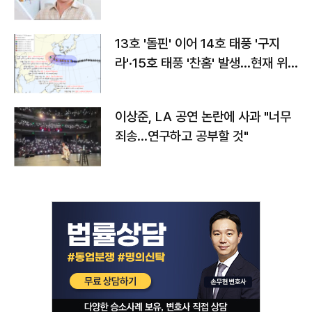
13호 '돌핀' 이어 14호 태풍 '구지
라'·15호 태풍 '찬홈' 발생…현재 위
치와 이동경로는?
이상준, LA 공연 논란에 사과 "너무
죄송…연구하고 공부할 것"