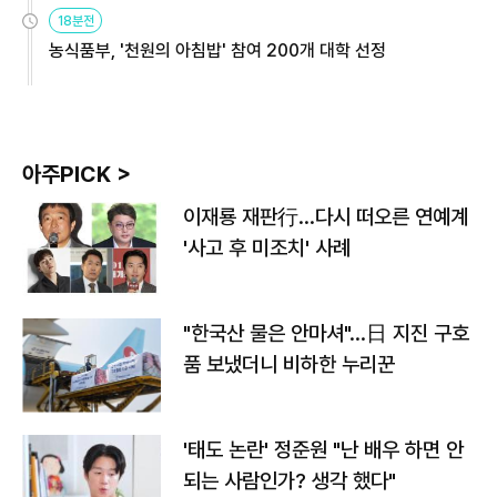
원
18분전
농식품부, '천원의 아침밥' 참여 200개 대학 선정
아주PICK >
이재룡 재판行…다시 떠오른 연예계
'사고 후 미조치' 사례
"한국산 물은 안마셔"…日 지진 구호
품 보냈더니 비하한 누리꾼
'태도 논란' 정준원 "난 배우 하면 안
되는 사람인가? 생각 했다"