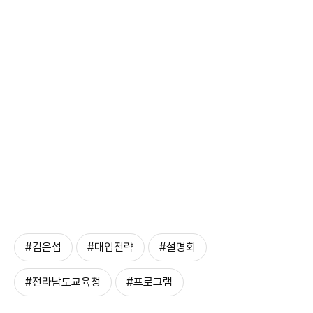
#김은섭
#대입전략
#설명회
#전라남도교육청
#프로그램