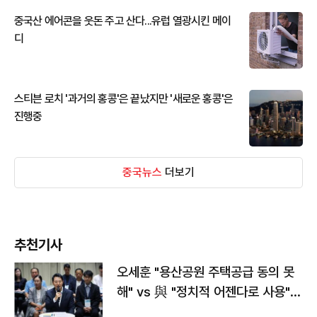
중국산 에어콘을 웃돈 주고 산다...유럽 열광시킨 메이
디
스티븐 로치 '과거의 홍콩'은 끝났지만 '새로운 홍콩'은
진행중
중국뉴스
더보기
추천기사
오세훈 "용산공원 주택공급 동의 못
해" vs 與 "정치적 어젠다로 사용"
맞불