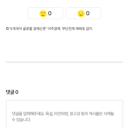
0
0
©'5개국어 글로벌 경제신문' 아주경제. 무단전재·재배포 금지
댓글
0