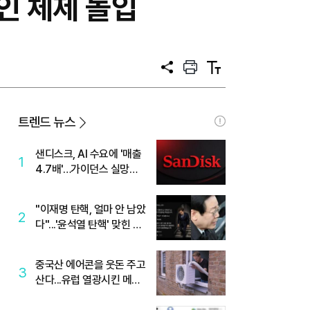
인 체제 돌입
공
프
텍
유
린
스
트
트
크
기
트렌드 뉴스
샌디스크, AI 수요에 '매출
1
4.7배'…가이던스 실망에
'주가는 하락'
"이재명 탄핵, 얼마 안 남았
2
다"...'윤석열 탄핵' 맞힌 무
당, '성지글' 등장
중국산 에어콘을 웃돈 주고
3
산다...유럽 열광시킨 메이
디