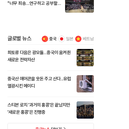
"너무 죄송…연구하고 공부할
것"
글로벌 뉴스
중국
일본
베트남
희토류 다음은 광모듈…중국이 움켜쥔
새로운 전략자산
중국산 에어콘을 웃돈 주고 산다...유럽
열광시킨 메이디
스티븐 로치 '과거의 홍콩'은 끝났지만
'새로운 홍콩'은 진행중