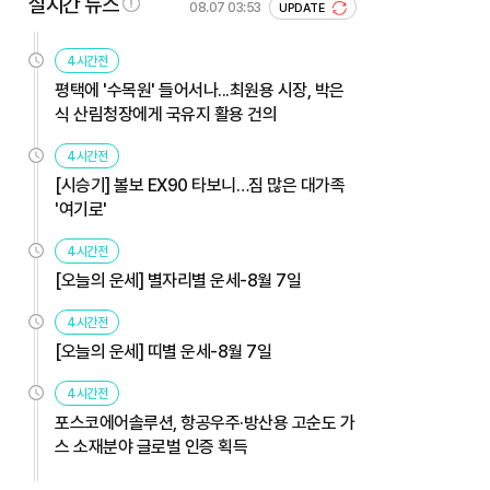
실시간 뉴스
08.07 03:53
UPDATE
4시간전
평택에 '수목원' 들어서나...최원용 시장, 박은
식 산림청장에게 국유지 활용 건의
4시간전
[시승기] 볼보 EX90 타보니…짐 많은 대가족
'여기로'
4시간전
[오늘의 운세] 별자리별 운세-8월 7일
4시간전
[오늘의 운세] 띠별 운세-8월 7일
4시간전
포스코에어솔루션, 항공우주·방산용 고순도 가
스 소재분야 글로벌 인증 획득