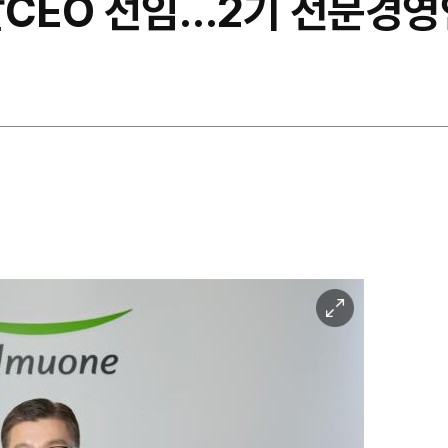
괄CEO 선임…2기 전문경영
이
미
지
확
대