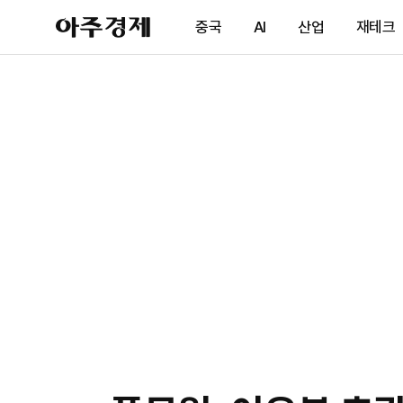
아
중국
AI
산업
재테크
주
경
제