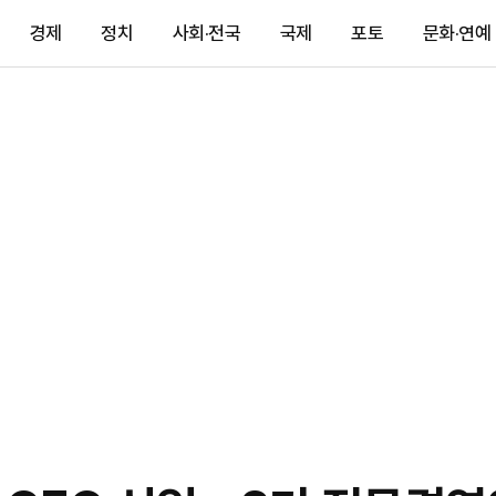
경제
정치
사회·전국
국제
포토
문화·연예