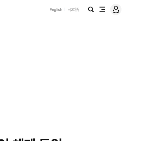
로
English
日本語
그
검
전
인
색
체
메
뉴