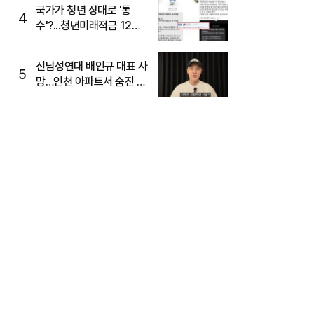
국가가 청년 상대로 '통
4
수'?...청년미래적금 12%
준다더니 "응, 오류야"
신남성연대 배인규 대표 사
5
망…인천 아파트서 숨진 채
발견