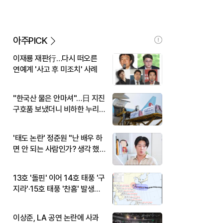
아주PICK
이재룡 재판行…다시 떠오른
연예계 '사고 후 미조치' 사례
"한국산 물은 안마셔"…日 지진
구호품 보냈더니 비하한 누리
꾼
'태도 논란' 정준원 "난 배우 하
면 안 되는 사람인가? 생각 했
다"
13호 '돌핀' 이어 14호 태풍 '구
지라'·15호 태풍 '찬홈' 발생…
현재 위치와 이동경로는?
이상준, LA 공연 논란에 사과