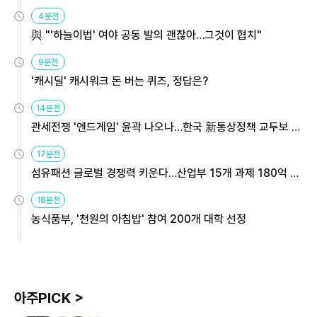
4분전
與 "'하늘이법' 여야 공동 발의 괜찮아…그것이 협치"
9분전
'캐시딜' 캐시워크 돈 버는 퀴즈, 정답은?
14분전
관세전쟁 '엔드게임' 윤곽 나오나…한국 新통상정책 교두보 활
용해야
17분전
섬유패션 글로벌 경쟁력 키운다…산업부 15개 과제 180억 지
원
18분전
농식품부, '천원의 아침밥' 참여 200개 대학 선정
아주PICK >