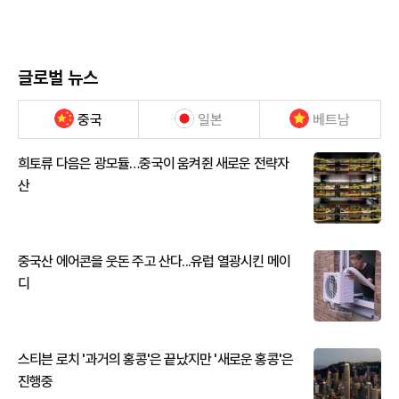
글로벌 뉴스
중국
일본
베트남
희토류 다음은 광모듈…중국이 움켜쥔 새로운 전략자
산
중국산 에어콘을 웃돈 주고 산다...유럽 열광시킨 메이
디
스티븐 로치 '과거의 홍콩'은 끝났지만 '새로운 홍콩'은
진행중