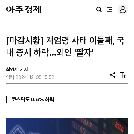
로
아
그
검
전
주
인
색
체
경
메
제
뉴
[마감시황] 계엄령 사태 이틀째, 국
내 증시 하락…외인 '팔자'
최연재 기자
공
텍
입력 2024-12-05 15:52
유
스
트
크
기
코스닥도 0.6% 하락