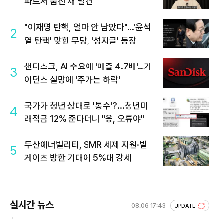
파트서 숨진 채 발견
"이재명 탄핵, 얼마 안 남았다"...'윤석
2
열 탄핵' 맞힌 무당, '성지글' 등장
샌디스크, AI 수요에 '매출 4.7배'…가
3
이던스 실망에 '주가는 하락'
국가가 청년 상대로 '통수'?...청년미
4
래적금 12% 준다더니 "응, 오류야"
두산에너빌리티, SMR 세제 지원·빌
5
게이츠 방한 기대에 5%대 강세
실시간 뉴스
08.06 17:43
UPDATE