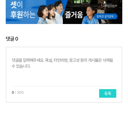
댓글
0
0
/ 300
등록