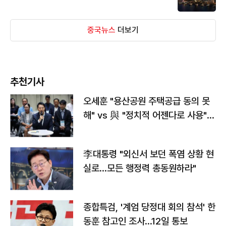
중국뉴스
더보기
추천기사
오세훈 "용산공원 주택공급 동의 못
해" vs 與 "정치적 어젠다로 사용"
맞불
李대통령 "외신서 보던 폭염 상황 현
실로…모든 행정력 총동원하라"
종합특검, '계엄 당정대 회의 참석' 한
동훈 참고인 조사...12일 통보