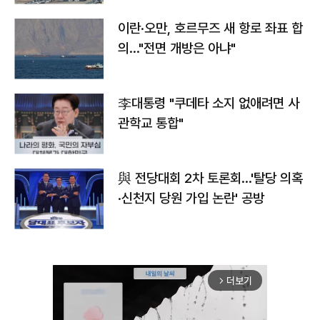
이란·오만, 호르무즈 새 항로 좌표 합
의…"전면 개방은 아냐"
李대통령 "쿠데타 소지 없애려면 사
관학교 통합"
與 전당대회 2차 토론회…'탈당 의혹
·신천지 당원 가입 논란' 공방
더보기
arrow_forward_ios