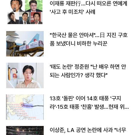
이재룡 재판行…다시 떠오른 연예계
'사고 후 미조치' 사례
"한국산 물은 안마셔"…日 지진 구호
품 보냈더니 비하한 누리꾼
'태도 논란' 정준원 "난 배우 하면 안
되는 사람인가? 생각 했다"
13호 '돌핀' 이어 14호 태풍 '구지
라'·15호 태풍 '찬홈' 발생…현재 위
치와 이동경로는?
이상준, LA 공연 논란에 사과 "너무