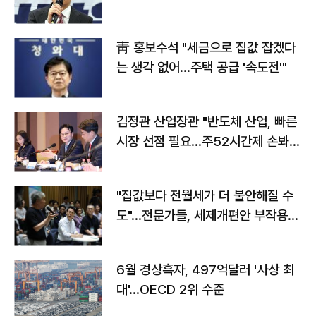
靑 홍보수석 "세금으로 집값 잡겠다
는 생각 없어…주택 공급 '속도전'"
김정관 산업장관 "반도체 산업, 빠른
시장 선점 필요…주52시간제 손봐
야"
"집값보다 전월세가 더 불안해질 수
도"…전문가들, 세제개편안 부작용
우려
6월 경상흑자, 497억달러 '사상 최
대'…OECD 2위 수준