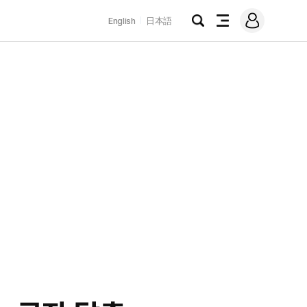
로
English
日本語
그
검
전
인
색
체
메
뉴