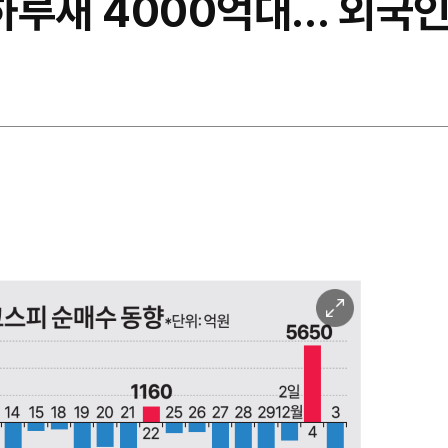
하루새 4000억대… 외국인
이
미
지
확
대