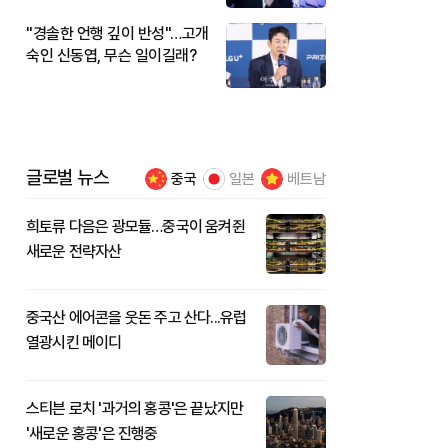
"경솔한 언행 깊이 반성"…고개
숙인 신동엽, 무슨 일이길래?
글로벌 뉴스
중국
일본
베트남
희토류 다음은 광모듈…중국이 움켜쥔
새로운 전략자산
중국산 에어콘을 웃돈 주고 산다...유럽
열광시킨 메이디
스티븐 로치 '과거의 홍콩'은 끝났지만
'새로운 홍콩'은 진행중