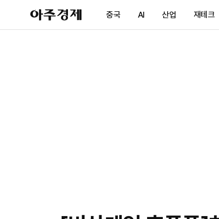
아
중국
AI
산업
재테크
주
경
제