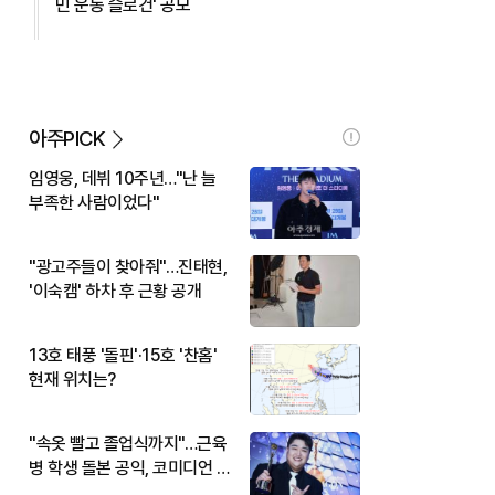
민 운동 슬로건' 공모
아주PICK
임영웅, 데뷔 10주년…"난 늘
부족한 사람이었다"
"광고주들이 찾아줘"…진태현,
'이숙캠' 하차 후 근황 공개
13호 태풍 '돌핀'·15호 '찬홈'
현재 위치는?
"속옷 빨고 졸업식까지"…근육
병 학생 돌본 공익, 코미디언 김
규원이었다