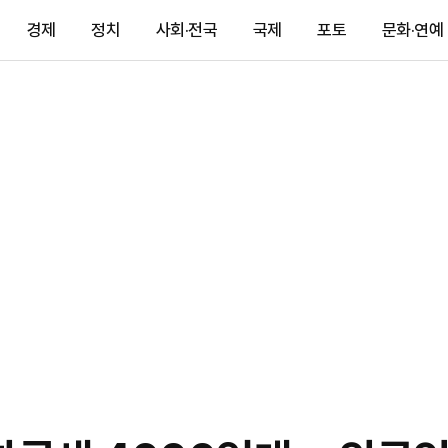
경제
정치
사회·전국
국제
포토
문화·연예