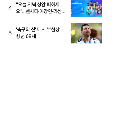
"오늘 저녁 상암 피하세
4
요"…맨시티·이강인·리센느
뜬다, 6호선 혼잡 예상
'축구의 신' 메시 부친상…
5
향년 68세