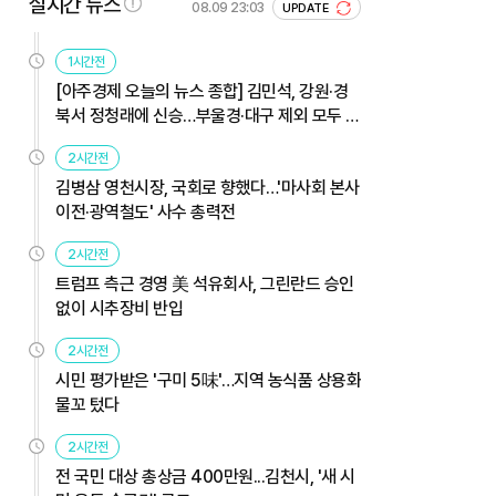
실시간 뉴스
08.09 23:03
UPDATE
1시간전
[아주경제 오늘의 뉴스 종합] 김민석, 강원·경
북서 정청래에 신승…부울경·대구 제외 모두 웃
었다 外
2시간전
김병삼 영천시장, 국회로 향했다…'마사회 본사
이전·광역철도' 사수 총력전
2시간전
트럼프 측근 경영 美 석유회사, 그린란드 승인
없이 시추장비 반입
2시간전
시민 평가받은 '구미 5味'…지역 농식품 상용화
물꼬 텄다
2시간전
전 국민 대상 총상금 400만원...김천시, '새 시