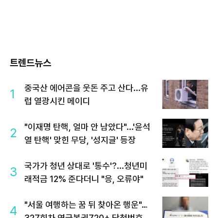
트렌드뉴스
중국산 에어콘을 웃돈 주고 산다...유
1
럽 열광시킨 메이디
"이재명 탄핵, 얼마 안 남았다"...'윤석
2
열 탄핵' 맞힌 무당, '성지글' 등장
국가가 청년 상대로 '통수'?...청년미
3
래적금 12% 준다더니 "응, 오류야"
"서울 여행하는 꿈 뒤 찾아온 행운"…
4
327회차 연금복권720+ 당첨번호조