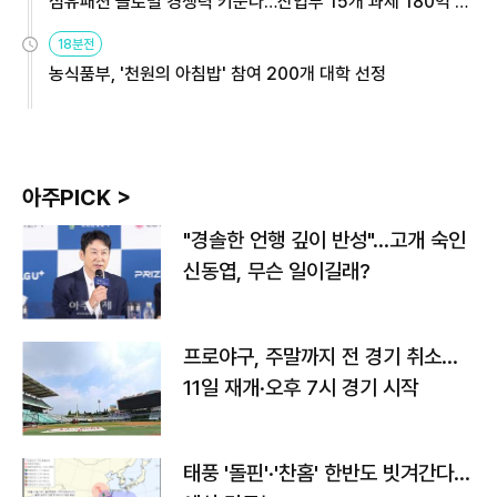
섬유패션 글로벌 경쟁력 키운다…산업부 15개 과제 180억 지
원
18분전
농식품부, '천원의 아침밥' 참여 200개 대학 선정
아주PICK >
"경솔한 언행 깊이 반성"…고개 숙인
신동엽, 무슨 일이길래?
프로야구, 주말까지 전 경기 취소…
11일 재개·오후 7시 경기 시작
태풍 '돌핀'·'찬홈' 한반도 빗겨간다…