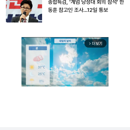
종합특검, '계엄 당정대 회의 참석' 한
동훈 참고인 조사...12일 통보
더보기
arrow_forward_ios
Unmute