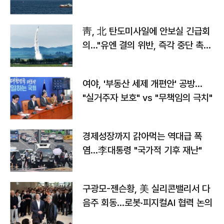
靑, 北 탄도미사일에 안보실 긴급회
의…"유엔 결의 위반, 즉각 중단 촉
구"
여야, '부동산 세제 개편안' 공방…
"실거주자 보호" vs "무책임의 극치"
경제성장까지 갉아먹는 역대급 폭
염…李대통령 "국가적 기후 재난"
구광모-젠슨황, 美 실리콘밸리서 다
음주 회동…로봇·피지컬AI 협력 논의