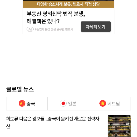
글로벌 뉴스
중국
일본
베트남
희토류 다음은 광모듈…중국이 움켜쥔 새로운 전략자
산