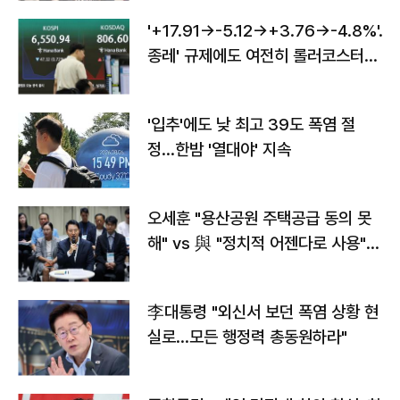
'+17.91→-5.12→+3.76→-4.8%'…'
종레' 규제에도 여전히 롤러코스터
타는 코스피
'입추'에도 낮 최고 39도 폭염 절
정…한밤 '열대야' 지속
오세훈 "용산공원 주택공급 동의 못
해" vs 與 "정치적 어젠다로 사용"
맞불
李대통령 "외신서 보던 폭염 상황 현
실로…모든 행정력 총동원하라"