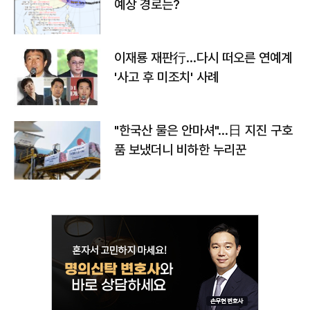
예상 경로는?
이재룡 재판行…다시 떠오른 연예계
'사고 후 미조치' 사례
"한국산 물은 안마셔"…日 지진 구호
품 보냈더니 비하한 누리꾼