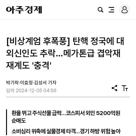
로
아
그
검
전
주
인
색
체
경
메
제
뉴
[비상계엄 후폭풍] 탄핵 정국에 대
외신인도 추락…메가톤급 겹악재
재계도 '충격'
박기락·이효정·김성서 기자
공
텍
입력 2024-12-05 04:56
유
스
트
크
기
환율 뛰고 주식선물 급락…코스피서 외인 5200억원
순매도
소비심리 위축에 실물경제 타격…경기 하방 위험 높아