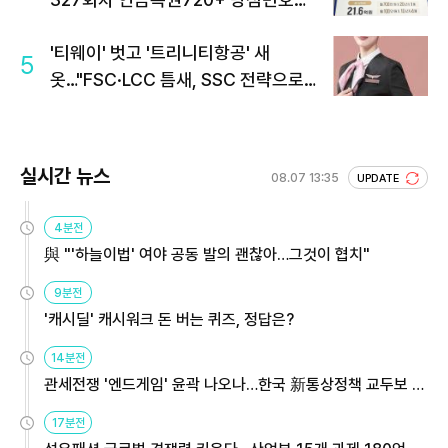
회 주목
'티웨이' 벗고 '트리니티항공' 새
5
옷…"FSC·LCC 틈새, SSC 전략으로
공략"
실시간 뉴스
08.07 13:35
UPDATE
4분전
與 "'하늘이법' 여야 공동 발의 괜찮아…그것이 협치"
9분전
'캐시딜' 캐시워크 돈 버는 퀴즈, 정답은?
14분전
관세전쟁 '엔드게임' 윤곽 나오나…한국 新통상정책 교두보 활
용해야
17분전