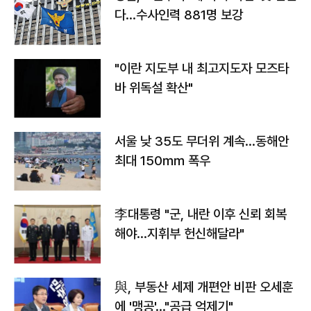
다…수사인력 881명 보강
"이란 지도부 내 최고지도자 모즈타
바 위독설 확산"
서울 낮 35도 무더위 계속…동해안
최대 150㎜ 폭우
李대통령 "군, 내란 이후 신뢰 회복
해야…지휘부 헌신해달라"
與, 부동산 세제 개편안 비판 오세훈
에 '맹공'…"공급 억제기"