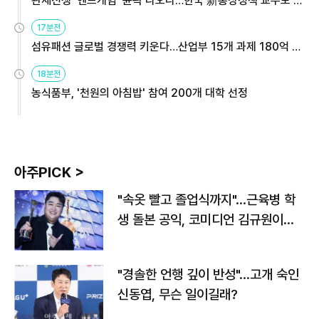
관세전쟁 '엔드게임' 윤곽 나오나…한국 新통상정책 교두보 활
용해야
17분전
섬유패션 글로벌 경쟁력 키운다…산업부 15개 과제 180억 지
원
18분전
농식품부, '천원의 아침밥' 참여 200개 대학 선정
아주PICK >
"속옷 빨고 졸업식까지"…근육병 학
생 돌본 공익, 코미디언 김규원이었
다
"경솔한 언행 깊이 반성"…고개 숙인
신동엽, 무슨 일이길래?