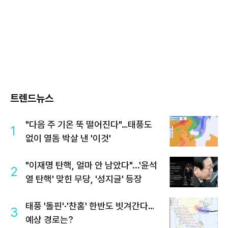
트렌드뉴스
"다음 주 기온 뚝 떨어진다"…태풍도
1
없이 열돔 박살 낸 '이것'
"이재명 탄핵, 얼마 안 남았다"...'윤석
2
열 탄핵' 맞힌 무당, '성지글' 등장
태풍 '돌핀'·'찬홈' 한반도 빗겨간다…
3
예상 경로는?