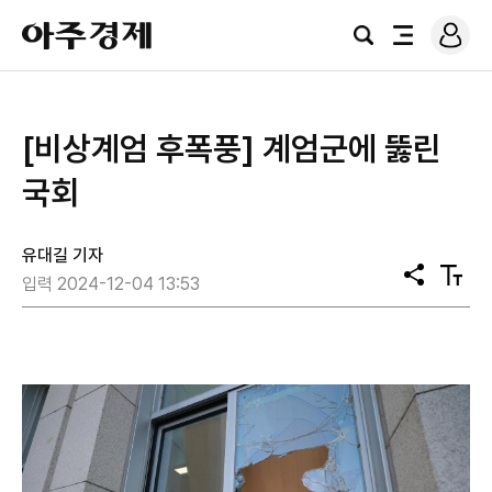
로
아
그
검
전
주
인
색
체
경
메
제
뉴
[비상계엄 후폭풍] 계엄군에 뚫린
국회
유대길 기자
공
텍
입력 2024-12-04 13:53
유
스
트
크
기