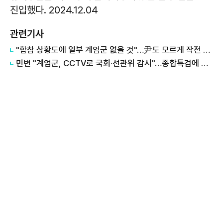
진입했다. 2024.12.04
관련기사
"합참 상황도에 일부 계엄군 없을 것"…尹도 모르게 작전 실행됐나
민변 "계엄군, CCTV로 국회·선관위 감시"…종합특검에 수사 촉구