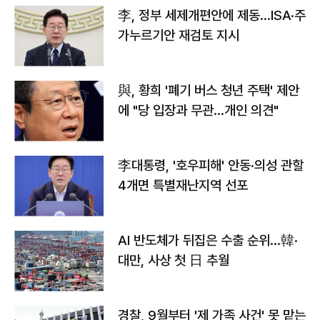
李, 정부 세제개편안에 제동…ISA·주
가누르기안 재검토 지시
與, 황희 '폐기 버스 청년 주택' 제안
에 "당 입장과 무관…개인 의견"
李대통령, '호우피해' 안동·의성 관할
4개면 특별재난지역 선포
AI 반도체가 뒤집은 수출 순위…韓·
대만, 사상 첫 日 추월
경찰, 9월부터 '제 가족 사건' 못 맡는