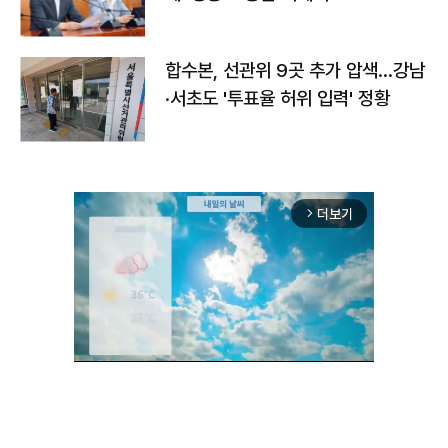
합수본, 선관위 9곳 추가 압색…강남
·서초도 '투표율 허위 입력' 정황
더보기
arrow_forward_ios
Unmute