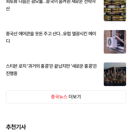
희토류 다음은 광모듈…중국이 움켜쥔 새로운 전략자
산
중국산 에어콘을 웃돈 주고 산다...유럽 열광시킨 메이
디
스티븐 로치 '과거의 홍콩'은 끝났지만 '새로운 홍콩'은
진행중
중국뉴스
더보기
추천기사