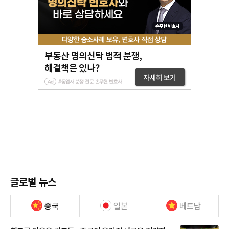
글로벌 뉴스
중국
일본
베트남