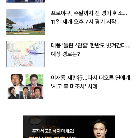
프로야구, 주말까지 전 경기 취소…
11일 재개·오후 7시 경기 시작
태풍 '돌핀'·'찬홈' 한반도 빗겨간다…
예상 경로는?
이재룡 재판行…다시 떠오른 연예계
'사고 후 미조치' 사례