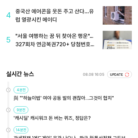
중국산 에어콘을 웃돈 주고 산다...유
4
럽 열광시킨 메이디
"서울 여행하는 꿈 뒤 찾아온 행운"…
5
327회차 연금복권720+ 당첨번호조
회 주목
실시간 뉴스
08.08 16:05
UPDATE
4분전
與 "'하늘이법' 여야 공동 발의 괜찮아…그것이 협치"
9분전
'캐시딜' 캐시워크 돈 버는 퀴즈, 정답은?
14분전