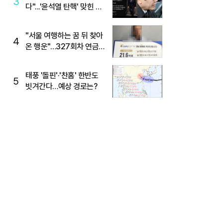
3
다"...'윤석열 탄핵' 맞힌 무
당, '성지글' 등장
"서울 여행하는 꿈 뒤 찾아
4
온 행운"…327회차 연금
복권720+ 당첨번호조회
주목
태풍 '돌핀'·'찬홈' 한반도
5
빗겨간다…예상 경로는?