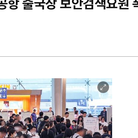
천공항 출국장 보안검색요원
이
미
지
확
대