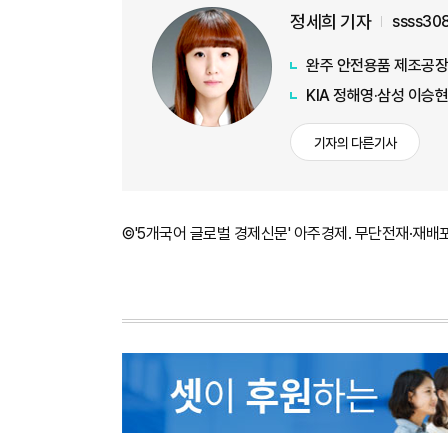
정세희 기자
ssss30
완주 안전용품 제조공장
KIA 정해영·삼성 이승현
기자의 다른기사
©'5개국어 글로벌 경제신문' 아주경제. 무단전재·재배