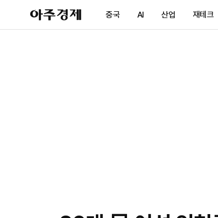
아
중국
AI
산업
재테크
주
경
제