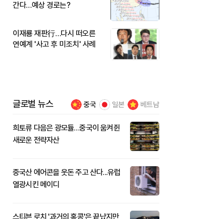
간다…예상 경로는?
이재룡 재판行…다시 떠오른
연예계 '사고 후 미조치' 사례
글로벌 뉴스
중국
일본
베트남
희토류 다음은 광모듈…중국이 움켜쥔
새로운 전략자산
중국산 에어콘을 웃돈 주고 산다...유럽
열광시킨 메이디
스티븐 로치 '과거의 홍콩'은 끝났지만