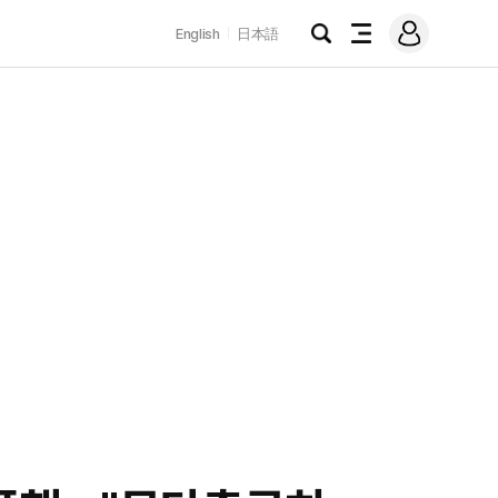
로
English
日本語
그
검
전
인
색
체
메
뉴