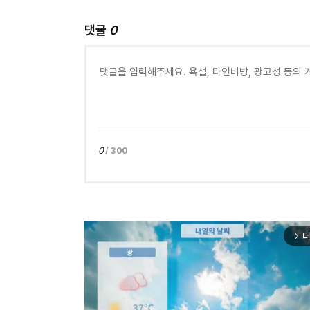
댓글
0
0
/ 300
더
arrow_forward_ios