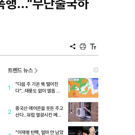
 폭행…"무단출국하
공
프
텍
유
린
스
트
트
크
기
트렌드 뉴스
"다음 주 기온 뚝 떨어진
1
다"…태풍도 없이 열돔 박
살 낸 '이것'
중국산 에어콘을 웃돈 주고
2
산다...유럽 열광시킨 메이
디
"이재명 탄핵, 얼마 안 남았