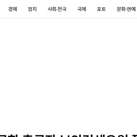
경제
정치
사회·전국
국제
포토
문화·연예