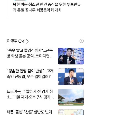
북한 아동·청소년 인권 증진을 위한 투포원뮤
직 통일 꿈나무 희망음악회 개최
아주PICK
"속옷 빨고 졸업식까지"…근육
병 학생 돌본 공익, 코미디언 김
규원이었다
"경솔한 언행 깊이 반성"…고개
숙인 신동엽, 무슨 일이길래?
프로야구, 주말까지 전 경기 취
소…11일 재개·오후 7시 경기
시작
태풍 '돌핀'·'찬홈' 한반도 빗겨