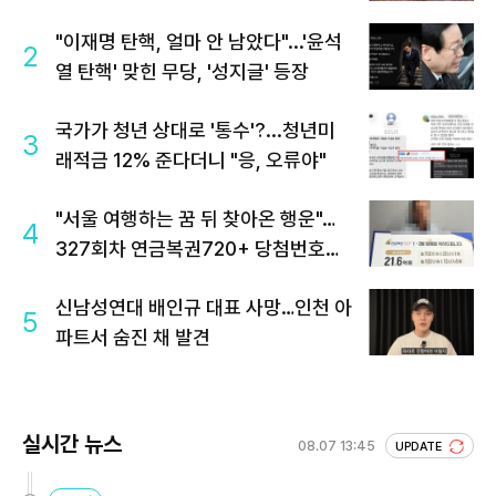
"이재명 탄핵, 얼마 안 남았다"...'윤석
2
열 탄핵' 맞힌 무당, '성지글' 등장
국가가 청년 상대로 '통수'?...청년미
3
래적금 12% 준다더니 "응, 오류야"
"서울 여행하는 꿈 뒤 찾아온 행운"…
4
327회차 연금복권720+ 당첨번호조
회 주목
신남성연대 배인규 대표 사망…인천 아
5
파트서 숨진 채 발견
실시간 뉴스
08.07 13:45
UPDATE