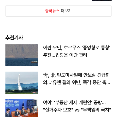
중국뉴스
더보기
추천기사
이란·오만, 호르무즈 '중앙항로 통항'
추진…입항은 이란 관리
靑, 北 탄도미사일에 안보실 긴급회
의…"유엔 결의 위반, 즉각 중단 촉
구"
여야, '부동산 세제 개편안' 공방…
"실거주자 보호" vs "무책임의 극치"