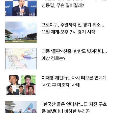
신동엽, 무슨 일이길래?
프로야구, 주말까지 전 경기 취소…
11일 재개·오후 7시 경기 시작
태풍 '돌핀'·'찬홈' 한반도 빗겨간다…
예상 경로는?
이재룡 재판行…다시 떠오른 연예계
'사고 후 미조치' 사례
"한국산 물은 안마셔"…日 지진 구호
품 보냈더니 비하한 누리꾼