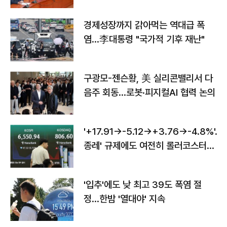
경제성장까지 갉아먹는 역대급 폭
염…李대통령 "국가적 기후 재난"
구광모-젠슨황, 美 실리콘밸리서 다
음주 회동…로봇·피지컬AI 협력 논의
'+17.91→-5.12→+3.76→-4.8%'…'
종레' 규제에도 여전히 롤러코스터
타는 코스피
'입추'에도 낮 최고 39도 폭염 절
정…한밤 '열대야' 지속