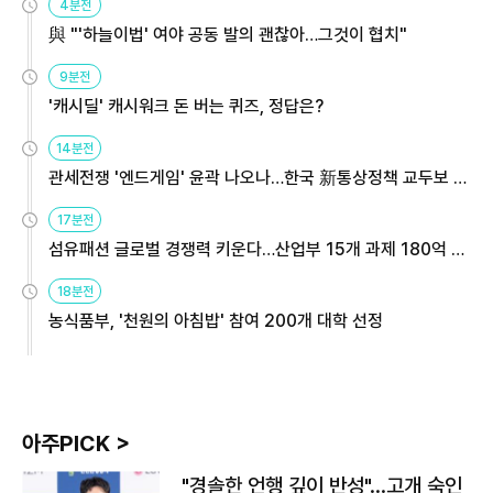
4분전
與 "'하늘이법' 여야 공동 발의 괜찮아…그것이 협치"
9분전
'캐시딜' 캐시워크 돈 버는 퀴즈, 정답은?
14분전
관세전쟁 '엔드게임' 윤곽 나오나…한국 新통상정책 교두보 활
용해야
17분전
섬유패션 글로벌 경쟁력 키운다…산업부 15개 과제 180억 지
원
18분전
농식품부, '천원의 아침밥' 참여 200개 대학 선정
아주PICK >
"경솔한 언행 깊이 반성"…고개 숙인