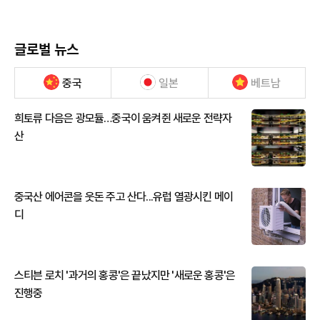
글로벌 뉴스
중국
일본
베트남
희토류 다음은 광모듈…중국이 움켜쥔 새로운 전략자
산
중국산 에어콘을 웃돈 주고 산다...유럽 열광시킨 메이
디
스티븐 로치 '과거의 홍콩'은 끝났지만 '새로운 홍콩'은
진행중