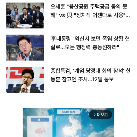
오세훈 "용산공원 주택공급 동의 못
해" vs 與 "정치적 어젠다로 사용"
맞불
李대통령 "외신서 보던 폭염 상황 현
실로…모든 행정력 총동원하라"
종합특검, '계엄 당정대 회의 참석' 한
동훈 참고인 조사...12일 통보
더보기
arrow_forward_ios