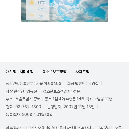
Unmute
개인정보처리방침
청소년보호정책
사이트맵
정기간행등록번호 : 서울 아 00493
회장·발행인 : 곽영길
사장·편집인 : 임규진
청소년보호책임자 : 전운
주소 : 서울특별시 종로구 종로 1길 42(수송동 146-1) 이마빌딩 11층
전화 : 02-767-1500
발행일자 : 2007년 11월 15일
등록일자 : 2008년 01월10일
아주경제는 인터넷신문윤리위원회 윤리강령을 준수합니다. 아주경제의 모든