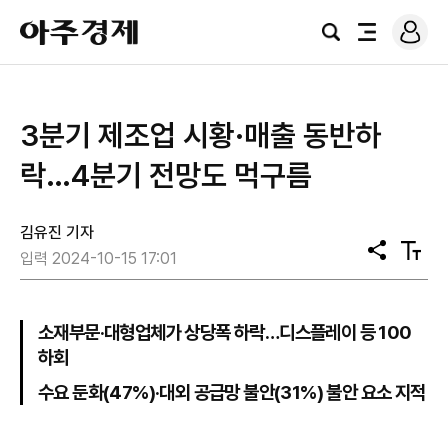
로
아
그
검
전
주
인
색
체
경
메
제
뉴
3분기 제조업 시황·매출 동반하
락…4분기 전망도 먹구름
김유진 기자
공
텍
입력 2024-10-15 17:01
유
스
트
크
기
소재부문·대형업체가 상당폭 하락…디스플레이 등 100
하회
수요 둔화(47%)·대외 공급망 불안(31%) 불안 요소 지적