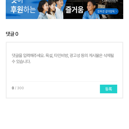
댓글
0
0
/ 300
등록