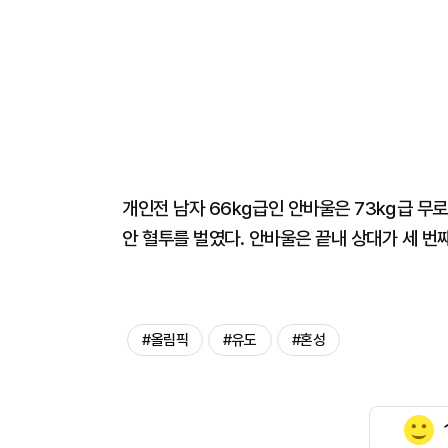
개인전 남자 66㎏급인 안바울은 73㎏급 무로존
안 혈투를 벌였다. 안바울은 끝내 상대가 세 번
#올림픽
#유도
#혼성