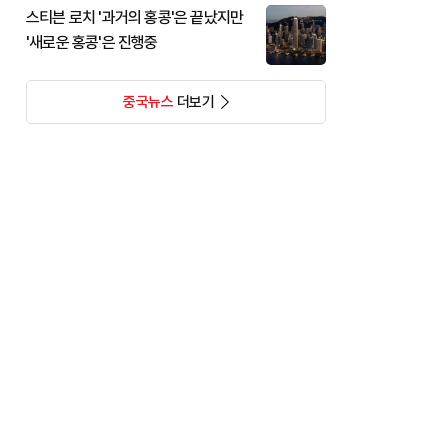
스티븐 로치 '과거의 홍콩'은 끝났지만
'새로운 홍콩'은 진행중
중국뉴스
더보기