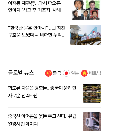
이재룡 재판行…다시 떠오른
연예계 '사고 후 미조치' 사례
"한국산 물은 안마셔"…日 지진
구호품 보냈더니 비하한 누리
꾼
글로벌 뉴스
중국
일본
베트남
희토류 다음은 광모듈…중국이 움켜쥔
새로운 전략자산
중국산 에어콘을 웃돈 주고 산다...유럽
열광시킨 메이디