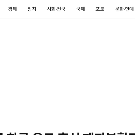
경제
정치
사회·전국
국제
포토
문화·연예