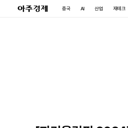
아
중국
AI
산업
재테크
주
경
제