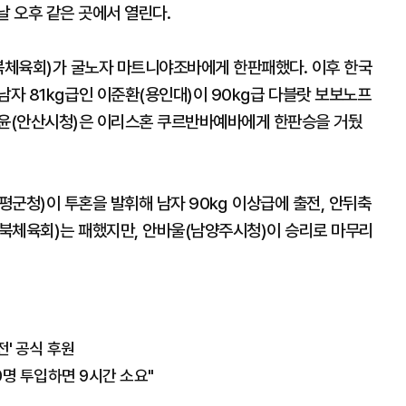
날 오후 같은 곳에서 열린다.
북체육회)가 굴노자 마트니야조바에게 한판패했다. 이후 한국
 남자 81㎏급인 이준환(용인대)이 90㎏급 다블랏 보보노프
하윤(안산시청)은 이리스혼 쿠르반바예바에게 한판승을 거뒀
평군청)이 투혼을 발휘해 남자 90㎏ 이상급에 출전, 안뒤축
북체육회)는 패했지만, 안바울(남양주시청)이 승리로 마무리
전' 공식 후원
명 투입하면 9시간 소요"