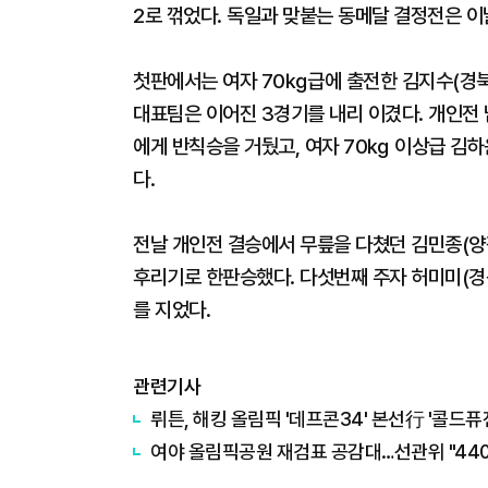
2로 꺾었다. 독일과 맞붙는 동메달 결정전은 이
첫판에서는 여자 70㎏급에 출전한 김지수(경
대표팀은 이어진 3경기를 내리 이겼다. 개인전
에게 반칙승을 거뒀고, 여자 70㎏ 이상급 김
다.
전날 개인전 결승에서 무릎을 다쳤던 김민종(양
후리기로 한판승했다. 다섯번째 주자 허미미(경
를 지었다.
관련기사
뤼튼, 해킹 올림픽 '데프콘34' 본선行 '콜드퓨
여야 올림픽공원 재검표 공감대…선관위 "440