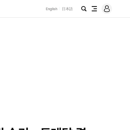
로
English
日本語
그
검
전
인
색
체
메
뉴