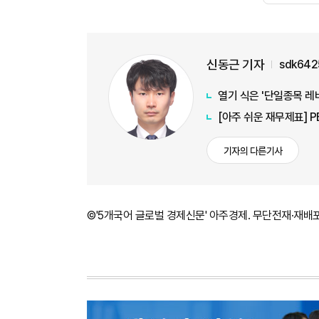
신동근 기자
sdk642
열기 식은 '단일종목 레
[아주 쉬운 재무제표] 
기자의 다른기사
©'5개국어 글로벌 경제신문' 아주경제. 무단전재·재배