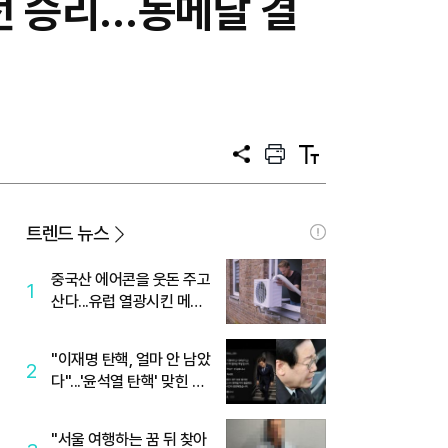
전 승리…동메달 결
공
프
텍
유
린
스
트
트
크
기
트렌드 뉴스
중국산 에어콘을 웃돈 주고
1
산다...유럽 열광시킨 메이
디
"이재명 탄핵, 얼마 안 남았
2
다"...'윤석열 탄핵' 맞힌 무
당, '성지글' 등장
"서울 여행하는 꿈 뒤 찾아