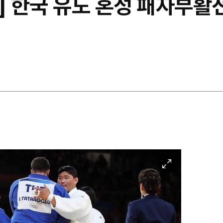
4] 한국 유도 혼성 패자부활
이
미
지
확
대