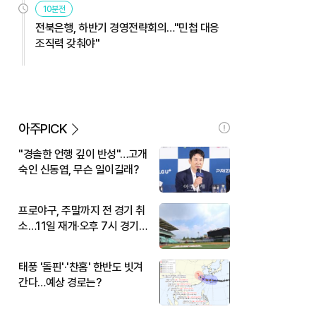
10분전
전북은행, 하반기 경영전략회의…"민첩 대응
조직력 갖춰야"
아주PICK
"경솔한 언행 깊이 반성"…고개
숙인 신동엽, 무슨 일이길래?
프로야구, 주말까지 전 경기 취
소…11일 재개·오후 7시 경기
시작
태풍 '돌핀'·'찬홈' 한반도 빗겨
간다…예상 경로는?