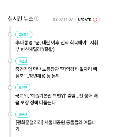
실시간 뉴스
08.07 14:07
UPDATE
28초전
李대통령 "군, 내란 이후 신뢰 회복해야…지휘
부 헌신해달라"(종합)
8분전
중견기업 만난 노동장관 "지역경제·일자리 핵
심축"…청년채용 등 논의
8분전
국교위, '학습기본권 특별위' 출범…전 생애 배
움 보장 정책 다듬는다
8분전
[광화문갤러리] 서울대공원 동물들의 여름나
기