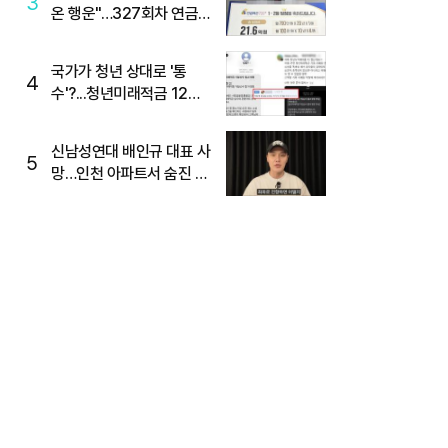
3
온 행운"…327회차 연금
복권720+ 당첨번호조회
주목
국가가 청년 상대로 '통
4
수'?...청년미래적금 12%
준다더니 "응, 오류야"
신남성연대 배인규 대표 사
5
망…인천 아파트서 숨진 채
발견