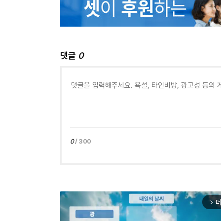
댓글
0
0
/ 300
더
arrow_forward_ios