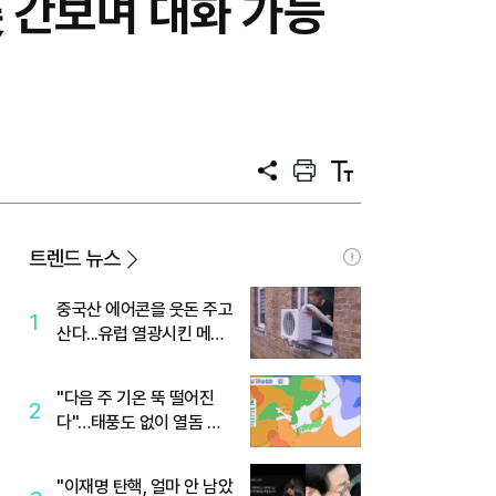
 간보며 대화 가능
공
프
텍
유
린
스
트
트
크
기
트렌드 뉴스
중국산 에어콘을 웃돈 주고
1
산다...유럽 열광시킨 메이
디
"다음 주 기온 뚝 떨어진
2
다"…태풍도 없이 열돔 박
살 낸 '이것'
"이재명 탄핵, 얼마 안 남았