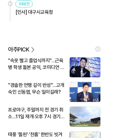
58분전
[인사] 대구시교육청
아주PICK
"속옷 빨고 졸업식까지"…근육
병 학생 돌본 공익, 코미디언 김
규원이었다
"경솔한 언행 깊이 반성"…고개
숙인 신동엽, 무슨 일이길래?
프로야구, 주말까지 전 경기 취
소…11일 재개·오후 7시 경기
시작
태풍 '돌핀'·'찬홈' 한반도 빗겨