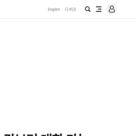
로
English
日本語
그
검
전
인
색
체
메
뉴