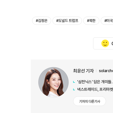
#김정은
#도널드 트럼프
#북한
#미국
최윤선 기자
solarc
'삼전닉스' 담은 개미
넥스트레이드, 프리마켓 
기자의 다른기사