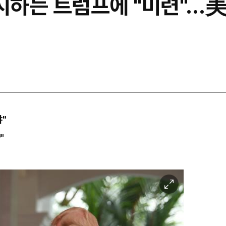
과시하는 트럼프에 "미련"…美
"
"
이
미
지