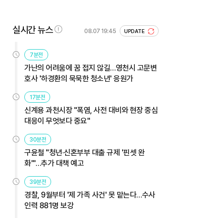
실시간 뉴스
08.07 19:45
UPDATE
7분전
가난의 어려움에 꿈 접지 않길…영천시 고문변
호사 '하경환의 묵묵한 청소년' 응원가
17분전
신계용 과천시장 "폭염, 사전 대비와 현장 중심
대응이 무엇보다 중요"
30분전
구윤철 "청년·신혼부부 대출 규제 '핀셋 완
화'"…추가 대책 예고
39분전
경찰, 9월부터 '제 가족 사건' 못 맡는다…수사
인력 881명 보강