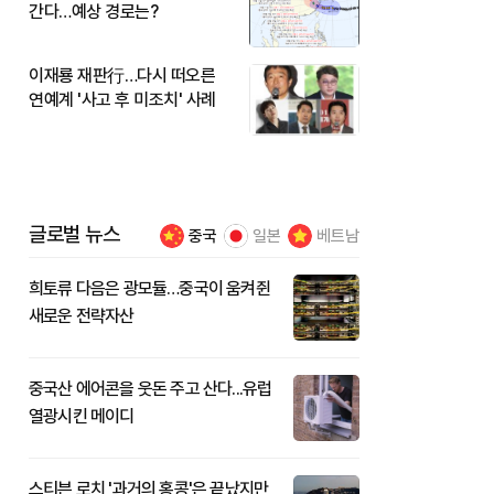
간다…예상 경로는?
이재룡 재판行…다시 떠오른
연예계 '사고 후 미조치' 사례
글로벌 뉴스
중국
일본
베트남
희토류 다음은 광모듈…중국이 움켜쥔
새로운 전략자산
중국산 에어콘을 웃돈 주고 산다...유럽
열광시킨 메이디
스티븐 로치 '과거의 홍콩'은 끝났지만