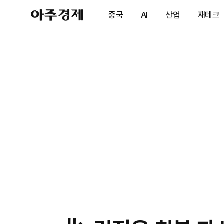
아
중국
AI
산업
재테크
주
경
제