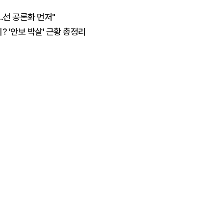
..선 공론화 먼저"
위? '안보 박살' 근황 총정리