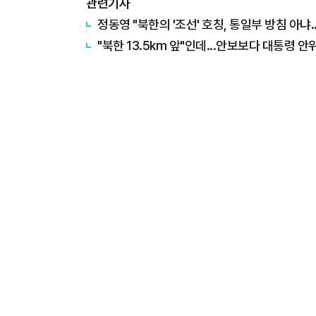
관련기사
정동영 "북한의 '조선' 호칭, 통일부 방침 아냐.
"북한 13.5km 앞"인데...안보보다 대통령 안