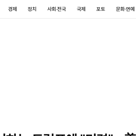
경제
정치
사회·전국
국제
포토
문화·연예