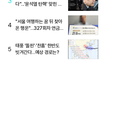
3
다"...'윤석열 탄핵' 맞힌 무
당, '성지글' 등장
"서울 여행하는 꿈 뒤 찾아
4
온 행운"…327회차 연금
복권720+ 당첨번호조회
주목
태풍 '돌핀'·'찬홈' 한반도
5
빗겨간다…예상 경로는?