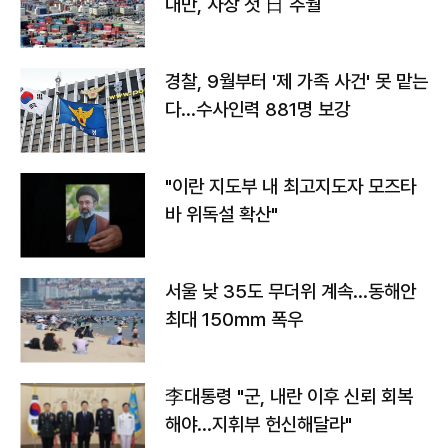
대만, 사상 첫 日 추월
경찰, 9월부터 '제 가족 사건' 못 맡는
다…수사인력 881명 보강
"이란 지도부 내 최고지도자 모즈타
바 위독설 확산"
서울 낮 35도 무더위 계속…동해안
최대 150㎜ 폭우
李대통령 "군, 내란 이후 신뢰 회복
해야…지휘부 헌신해달라"