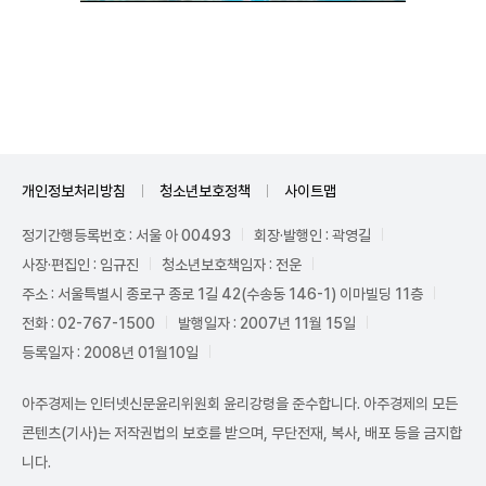
Unmute
개인정보처리방침
청소년보호정책
사이트맵
정기간행등록번호 : 서울 아 00493
회장·발행인 : 곽영길
사장·편집인 : 임규진
청소년보호책임자 : 전운
주소 : 서울특별시 종로구 종로 1길 42(수송동 146-1) 이마빌딩 11층
전화 : 02-767-1500
발행일자 : 2007년 11월 15일
등록일자 : 2008년 01월10일
아주경제는 인터넷신문윤리위원회 윤리강령을 준수합니다. 아주경제의 모든
콘텐츠(기사)는 저작권법의 보호를 받으며, 무단전재, 복사, 배포 등을 금지합
니다.