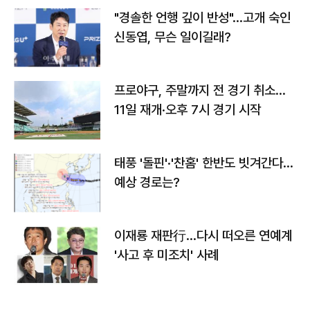
"경솔한 언행 깊이 반성"…고개 숙인
신동엽, 무슨 일이길래?
프로야구, 주말까지 전 경기 취소…
11일 재개·오후 7시 경기 시작
태풍 '돌핀'·'찬홈' 한반도 빗겨간다…
예상 경로는?
이재룡 재판行…다시 떠오른 연예계
'사고 후 미조치' 사례