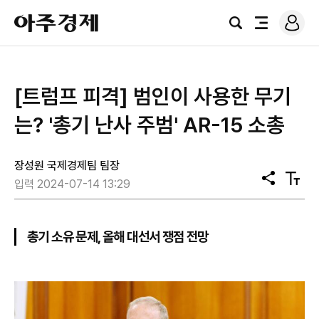
로
아
그
검
전
주
인
색
체
경
메
제
뉴
[트럼프 피격] 범인이 사용한 무기
는? '총기 난사 주범' AR-15 소총
장성원 국제경제팀 팀장
공
텍
입력 2024-07-14 13:29
유
스
트
크
기
총기 소유 문제, 올해 대선서 쟁점 전망