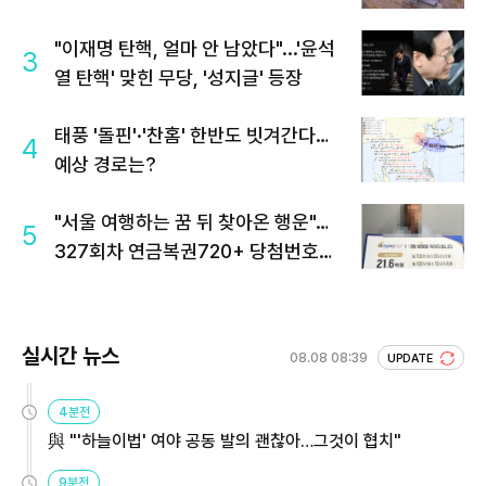
"이재명 탄핵, 얼마 안 남았다"...'윤석
3
열 탄핵' 맞힌 무당, '성지글' 등장
태풍 '돌핀'·'찬홈' 한반도 빗겨간다…
4
예상 경로는?
"서울 여행하는 꿈 뒤 찾아온 행운"…
5
327회차 연금복권720+ 당첨번호조
회 주목
실시간 뉴스
08.08 08:39
UPDATE
4분전
與 "'하늘이법' 여야 공동 발의 괜찮아…그것이 협치"
9분전