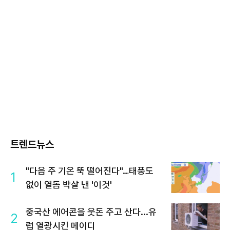
트렌드뉴스
"다음 주 기온 뚝 떨어진다"…태풍도
1
없이 열돔 박살 낸 '이것'
중국산 에어콘을 웃돈 주고 산다...유
2
럽 열광시킨 메이디