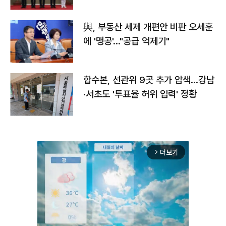
與, 부동산 세제 개편안 비판 오세훈
에 '맹공'…"공급 억제기"
합수본, 선관위 9곳 추가 압색…강남
·서초도 '투표율 허위 입력' 정황
더보기
arrow_forward_ios