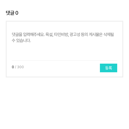
댓글
0
0
/ 300
등록