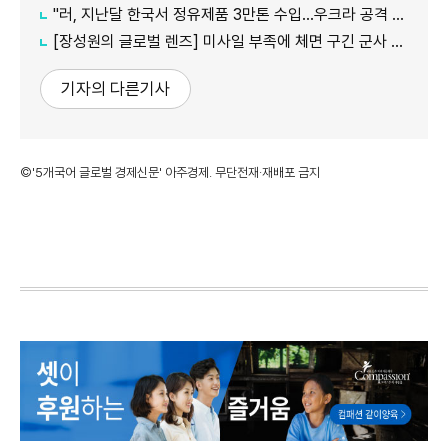
"러, 지난달 한국서 정유제품 3만톤 수입…우크라 공격 여파"
[장성원의 글로벌 렌즈] 미사일 부족에 체면 구긴 군사 강국, 미국과 러시아
기자의 다른기사
©'5개국어 글로벌 경제신문' 아주경제. 무단전재·재배포 금지