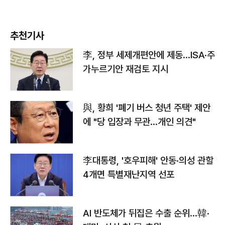
추천기사
李, 정부 세제개편안에 제동…ISA·주
가누르기안 재검토 지시
與, 황희 '폐기 버스 청년 주택' 제안
에 "당 입장과 무관…개인 의견"
李대통령, '호우피해' 안동·의성 관할
4개면 특별재난지역 선포
AI 반도체가 뒤집은 수출 순위…韓·