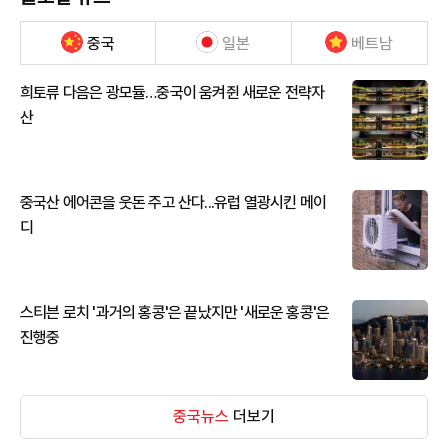
중국
일본
베트남
희토류 다음은 광모듈…중국이 움켜쥔 새로운 전략자
산
중국산 에어콘을 웃돈 주고 산다...유럽 열광시킨 메이
디
스티븐 로치 '과거의 홍콩'은 끝났지만 '새로운 홍콩'은
진행중
중국뉴스
더보기