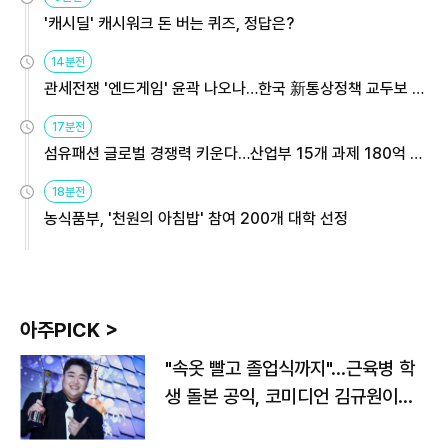
'캐시딜' 캐시워크 돈 버는 퀴즈, 정답은?
14분전
관세전쟁 '엔드게임' 윤곽 나오나…한국 新통상정책 교두보 활
용해야
17분전
섬유패션 글로벌 경쟁력 키운다…산업부 15개 과제 180억 지
원
18분전
농식품부, '천원의 아침밥' 참여 200개 대학 선정
아주PICK >
"속옷 빨고 졸업식까지"…근육병 학
생 돌본 공익, 코미디언 김규원이었
다