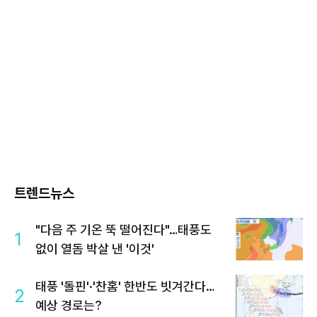
트렌드뉴스
"다음 주 기온 뚝 떨어진다"…태풍도
1
없이 열돔 박살 낸 '이것'
태풍 '돌핀'·'찬홈' 한반도 빗겨간다…
2
예상 경로는?