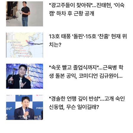
"광고주들이 찾아줘"…진태현, '이숙
캠' 하차 후 근황 공개
13호 태풍 '돌핀'·15호 '찬홈' 현재 위
치는?
"속옷 빨고 졸업식까지"…근육병 학
생 돌본 공익, 코미디언 김규원이었
다
"경솔한 언행 깊이 반성"…고개 숙인
신동엽, 무슨 일이길래?