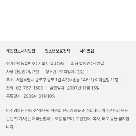
Unmute
개인정보처리방침
청소년보호정책
사이트맵
정기간행등록번호 : 서울 아 00493
회장·발행인 : 곽영길
사장·편집인 : 임규진
청소년보호책임자 : 전운
주소 : 서울특별시 종로구 종로 1길 42(수송동 146-1) 이마빌딩 11층
전화 : 02-767-1500
발행일자 : 2007년 11월 15일
등록일자 : 2008년 01월10일
아주경제는 인터넷신문윤리위원회 윤리강령을 준수합니다. 아주경제의 모든
콘텐츠(기사)는 저작권법의 보호를 받으며, 무단전재, 복사, 배포 등을 금지합
니다.