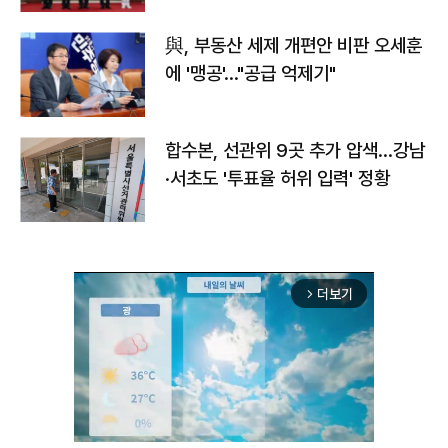
與, 부동산 세제 개편안 비판 오세훈
에 '맹공'…"공급 억제기"
합수본, 선관위 9곳 추가 압색…강남
·서초도 '투표율 허위 입력' 정황
더보기
arrow_forward_ios