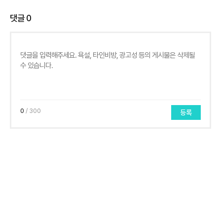
댓글
0
0
/ 300
등록