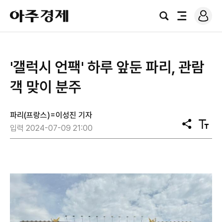
로
아
그
검
전
주
인
색
체
경
메
제
뉴
'갤럭시 언팩' 하루 앞둔 파리, 관람
객 맞이 분주
파리(프랑스)=이성진 기자
공
텍
입력 2024-07-09 21:00
유
스
트
크
기