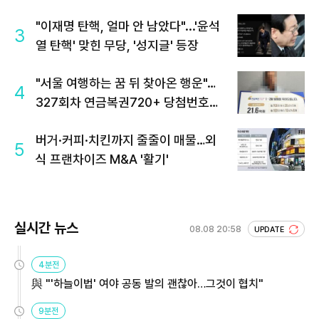
"이재명 탄핵, 얼마 안 남았다"...'윤석
3
열 탄핵' 맞힌 무당, '성지글' 등장
"서울 여행하는 꿈 뒤 찾아온 행운"…
4
327회차 연금복권720+ 당첨번호조
회 주목
버거·커피·치킨까지 줄줄이 매물…외
5
식 프랜차이즈 M&A '활기'
실시간 뉴스
08.08 20:58
UPDATE
4분전
與 "'하늘이법' 여야 공동 발의 괜찮아…그것이 협치"
9분전