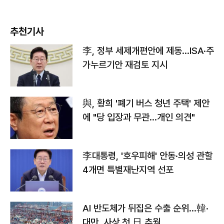
추천기사
李, 정부 세제개편안에 제동…ISA·주
가누르기안 재검토 지시
與, 황희 '폐기 버스 청년 주택' 제안
에 "당 입장과 무관…개인 의견"
李대통령, '호우피해' 안동·의성 관할
4개면 특별재난지역 선포
AI 반도체가 뒤집은 수출 순위…韓·
대만, 사상 첫 日 추월