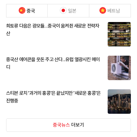
중국
일본
베트남
희토류 다음은 광모듈…중국이 움켜쥔 새로운 전략자
산
중국산 에어콘을 웃돈 주고 산다...유럽 열광시킨 메이
디
스티븐 로치 '과거의 홍콩'은 끝났지만 '새로운 홍콩'은
진행중
중국뉴스
더보기