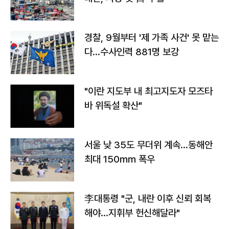
경찰, 9월부터 '제 가족 사건' 못 맡는
다…수사인력 881명 보강
"이란 지도부 내 최고지도자 모즈타
바 위독설 확산"
서울 낮 35도 무더위 계속…동해안
최대 150㎜ 폭우
李대통령 "군, 내란 이후 신뢰 회복
해야…지휘부 헌신해달라"