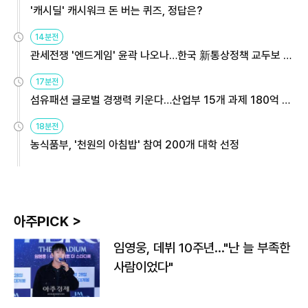
'캐시딜' 캐시워크 돈 버는 퀴즈, 정답은?
14분전
관세전쟁 '엔드게임' 윤곽 나오나…한국 新통상정책 교두보 활
용해야
17분전
섬유패션 글로벌 경쟁력 키운다…산업부 15개 과제 180억 지
원
18분전
농식품부, '천원의 아침밥' 참여 200개 대학 선정
아주PICK >
임영웅, 데뷔 10주년…"난 늘 부족한
사람이었다"