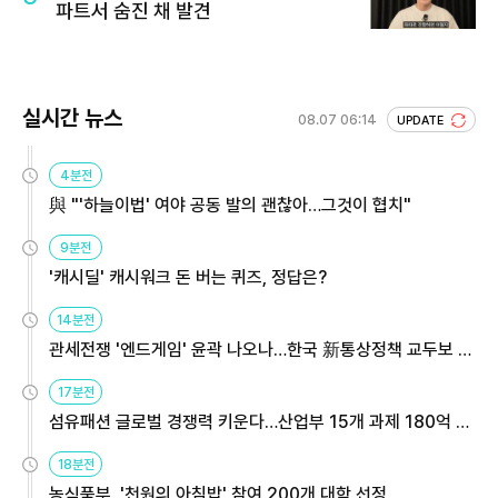
파트서 숨진 채 발견
실시간 뉴스
08.07 06:14
UPDATE
4분전
與 "'하늘이법' 여야 공동 발의 괜찮아…그것이 협치"
9분전
'캐시딜' 캐시워크 돈 버는 퀴즈, 정답은?
14분전
관세전쟁 '엔드게임' 윤곽 나오나…한국 新통상정책 교두보 활
용해야
17분전
섬유패션 글로벌 경쟁력 키운다…산업부 15개 과제 180억 지
원
18분전
농식품부, '천원의 아침밥' 참여 200개 대학 선정