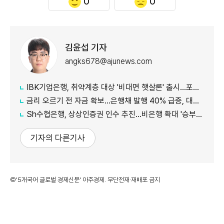
0
0
김윤섭 기자
angks678@ajunews.com
IBK기업은행, 취약계층 대상 '비대면 햇살론' 출시…포용금융 확대
금리 오르기 전 자금 확보…은행채 발행 40% 급증, 대출금리도 '들썩'
Sh수협은행, 상상인증권 인수 추진…비은행 확대 '승부수'
기자의 다른기사
©'5개국어 글로벌 경제신문' 아주경제. 무단전재·재배포 금지