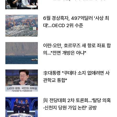
우려
6월 경상흑자, 497억달러 '사상 최
대'…OECD 2위 수준
이란·오만, 호르무즈 새 항로 좌표 합
의…"전면 개방은 아냐"
李대통령 "쿠데타 소지 없애려면 사
관학교 통합"
與 전당대회 2차 토론회…'탈당 의혹
·신천지 당원 가입 논란' 공방