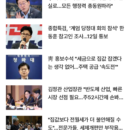
실로…모든 행정력 총동원하라"
종합특검, '계엄 당정대 회의 참석' 한
동훈 참고인 조사...12일 통보
靑 홍보수석 "세금으로 집값 잡겠다
는 생각 없어…주택 공급 '속도전'"
김정관 산업장관 "반도체 산업, 빠른
시장 선점 필요…주52시간제 손봐
야"
"집값보다 전월세가 더 불안해질 수
도"…전문가들, 세제개편안 부작용