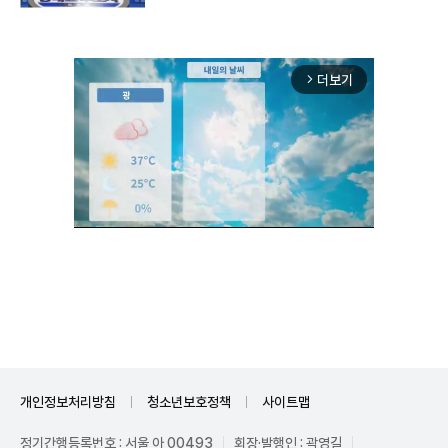
더보기
arrow_forward_ios
Unmute
개인정보처리방침
청소년보호정책
사이트맵
정기간행등록번호 : 서울 아 00493
회장·발행인 : 곽영길