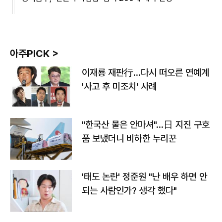
아주PICK >
이재룡 재판行…다시 떠오른 연예계
'사고 후 미조치' 사례
"한국산 물은 안마셔"…日 지진 구호
품 보냈더니 비하한 누리꾼
'태도 논란' 정준원 "난 배우 하면 안
되는 사람인가? 생각 했다"