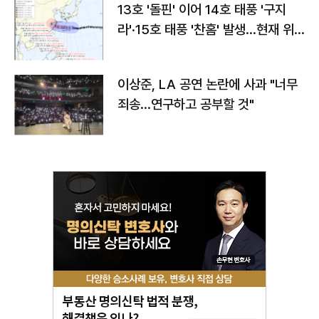
13호 '돌핀' 이어 14호 태풍 '구지
라'·15호 태풍 '찬홈' 발생…현재 위
치와 이동경로는?
이상준, LA 공연 논란에 사과 "너무
죄송…연구하고 공부할 것"