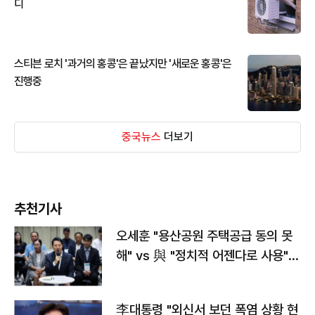
디
스티븐 로치 '과거의 홍콩'은 끝났지만 '새로운 홍콩'은
진행중
중국뉴스
더보기
추천기사
오세훈 "용산공원 주택공급 동의 못
해" vs 與 "정치적 어젠다로 사용"
맞불
李대통령 "외신서 보던 폭염 상황 현