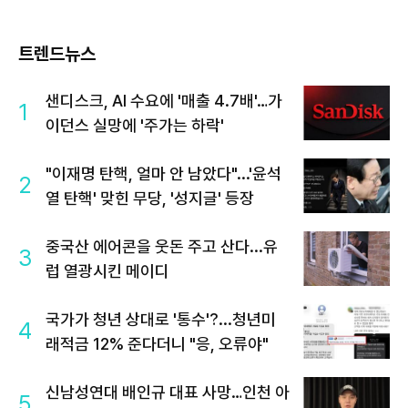
트렌드뉴스
샌디스크, AI 수요에 '매출 4.7배'…가
1
이던스 실망에 '주가는 하락'
"이재명 탄핵, 얼마 안 남았다"...'윤석
2
열 탄핵' 맞힌 무당, '성지글' 등장
중국산 에어콘을 웃돈 주고 산다...유
3
럽 열광시킨 메이디
국가가 청년 상대로 '통수'?...청년미
4
래적금 12% 준다더니 "응, 오류야"
신남성연대 배인규 대표 사망…인천 아
5