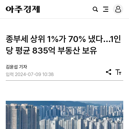
로
아
그
검
전
주
인
색
체
경
메
제
뉴
종부세 상위 1%가 70% 냈다...1인
당 평균 835억 부동산 보유
김윤섭 기자
공
텍
입력 2024-07-09 10:38
유
스
트
크
기